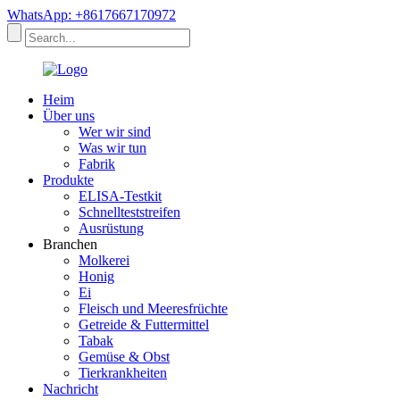
WhatsApp: +8617667170972
Heim
Über uns
Wer wir sind
Was wir tun
Fabrik
Produkte
ELISA-Testkit
Schnellteststreifen
Ausrüstung
Branchen
Molkerei
Honig
Ei
Fleisch und Meeresfrüchte
Getreide & Futtermittel
Tabak
Gemüse & Obst
Tierkrankheiten
Nachricht