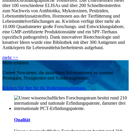
immunochromatographische Teststreifen. Das Unternehmen bietet
über 100 verschiedene ELISAs und über 200 Schnellteststreifen
zum Nachweis von Antibiotika, Mykotoxinen, Pestiziden,
Lebensmittelzusatzstoffen, Hormonen aus der Tierfütterung und
Lebensmittelverfälschungen an. Kwinbon verfügt über mehr als
10.000 Quadratmeter große Forschungs- und Entwicklungslabore,
eine GMP-zertifizierte Produktionsstätte und ein SPF-Tierhaus
(spezifisch pathogenfrei). Dank innovativer Biotechnologie und
kreativer Ideen wurde eine Bibliothek mit über 300 Antigenen und
Antikörpern für Lebensmittelsicherheitstests aufgebaut.
mehr >>
Mehr erfahren
Unsere Newsletter, die aktuellsten Informationen zu unseren
Produkten, Neuigkeiten und Sonderangeboten.
Klicken Sie hier für die Bedienungsanleitung.
Qualität