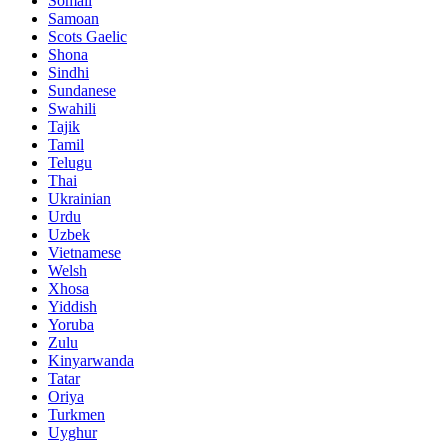
Somali
Samoan
Scots Gaelic
Shona
Sindhi
Sundanese
Swahili
Tajik
Tamil
Telugu
Thai
Ukrainian
Urdu
Uzbek
Vietnamese
Welsh
Xhosa
Yiddish
Yoruba
Zulu
Kinyarwanda
Tatar
Oriya
Turkmen
Uyghur