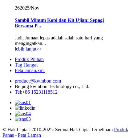
26
2025/Nov
Sambil Minum Kopi dan Kit Ujian: Sepagi
Bersama P...
Jadi, Jumaat lepas adalah salah satu hari yang
mengingatkan...
lebih lanjut>>
Produk Pilihan
Tag Hangat
Peta laman.xml
product@kwinbon.com
Beijing kwinbon Technology co., Ltd.
Tel:+86 15231118512
© Hak Cipta - 2010-2025: Semua Hak Cipta Terpelihara.
Produk
Panas
-
Peta Laman