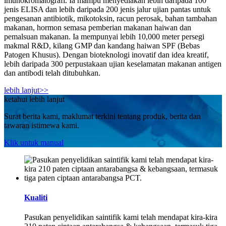
imunokromatografi. Ia mampu menyediakan lebih daripada 100
jenis ELISA dan lebih daripada 200 jenis jalur ujian pantas untuk
pengesanan antibiotik, mikotoksin, racun perosak, bahan tambahan
makanan, hormon semasa pemberian makanan haiwan dan
pemalsuan makanan. Ia mempunyai lebih 10,000 meter persegi
makmal R&D, kilang GMP dan kandang haiwan SPF (Bebas
Patogen Khusus). Dengan bioteknologi inovatif dan idea kreatif,
lebih daripada 300 perpustakaan ujian keselamatan makanan antigen
dan antibodi telah ditubuhkan.
lebih lanjut>>
ketahui lebih lanjut
Surat berita kami, maklumat terkini tentang produk, berita dan
tawaran istimewa kami.
Klik untuk manual
Kualiti
Pasukan penyelidikan saintifik kami telah mendapat kira-kira