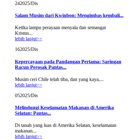
24
2025/Dis
Salam Musim dari Kwinbon: Mengimbas kembali...
Ketika lampu perayaan menyala dan semangat
Kristus...
lebih lanjut>>
16
2025/Dis
Kepercayaan pada Pandangan Pertama: Saringan
Racun Perosak Pantas...
Musim ceri Chile telah tiba, dan yang kaya,...
lebih lanjut>>
05
2025/Dis
Melindungi Keselamatan Makanan di Amerika
Selatan: Pantas...
Di tanah yang luas di Amerika Selatan, keselamatan
makanan...
lebih lanjut>>