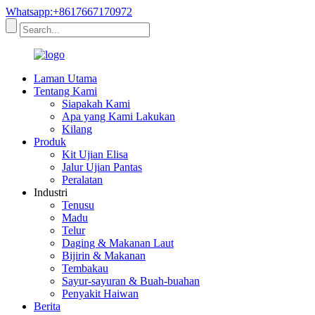
Whatsapp:+8617667170972
Laman Utama
Tentang Kami
Siapakah Kami
Apa yang Kami Lakukan
Kilang
Produk
Kit Ujian Elisa
Jalur Ujian Pantas
Peralatan
Industri
Tenusu
Madu
Telur
Daging & Makanan Laut
Bijirin & Makanan
Tembakau
Sayur-sayuran & Buah-buahan
Penyakit Haiwan
Berita