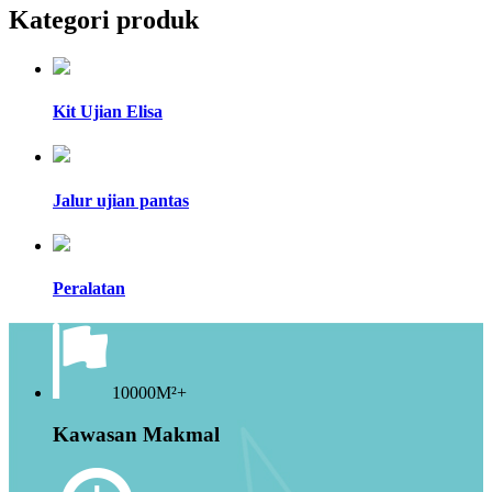
Kategori produk
Kit Ujian Elisa
Jalur ujian pantas
Peralatan
10000M²+
Kawasan Makmal