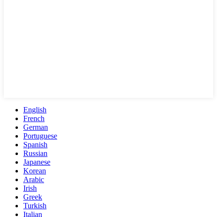
English
French
German
Portuguese
Spanish
Russian
Japanese
Korean
Arabic
Irish
Greek
Turkish
Italian