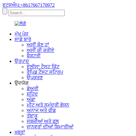
ਵਟਸਐਪ:+8617667170972
ਮੁੱਖ ਪੇਜ
ਸਾਡੇ ਬਾਰੇ
ਅਸੀਂ ਕੌਣ ਹਾਂ
ਅਸੀਂ ਕੀ ਕਰੀਏ
ਫੈਕਟਰੀ
ਉਤਪਾਦ
ਏਲੀਸਾ ਟੈਸਟ ਕਿੱਟ
ਰੈਪਿਡ ਟੈਸਟ ਸਟ੍ਰਿਪ
ਉਪਕਰਣ
ਉਦਯੋਗ
ਡੇਅਰੀ
ਸ਼ਹਿਦ
ਅੰਡਾ
ਮੀਟ ਅਤੇ ਸਮੁੰਦਰੀ ਭੋਜਨ
ਅਨਾਜ ਅਤੇ ਫੀਡ
ਤੰਬਾਕੂ
ਸਬਜ਼ੀਆਂ ਅਤੇ ਫਲ
ਜਾਨਵਰਾਂ ਦੀਆਂ ਬਿਮਾਰੀਆਂ
ਖ਼ਬਰਾਂ