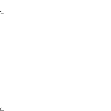
...
...