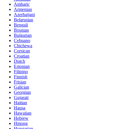
Amharic
Armenian
Azerbaijani
Belarusian
Bengali
Bosnian
Bulgarian
Cebuano
Chichewa
Corsican
Croatian
Dutch
Estonian
Filipino
Finnish
Frisian
Galician
Georgian
Gujarati
Haitian
Hausa
Hawaiian
Hebrew
Hmong
Hungarian