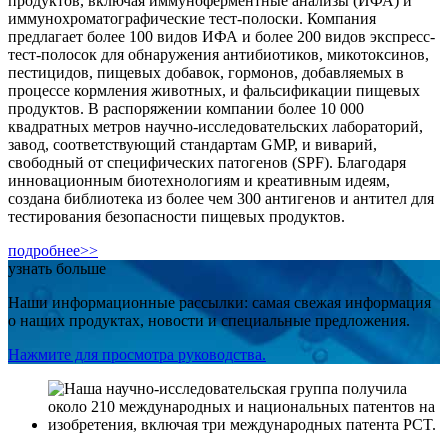
продуктов, включая иммуноферментные анализы (ИФА) и
иммунохроматографические тест-полоски. Компания
предлагает более 100 видов ИФА и более 200 видов экспресс-
тест-полосок для обнаружения антибиотиков, микотоксинов,
пестицидов, пищевых добавок, гормонов, добавляемых в
процессе кормления животных, и фальсификации пищевых
продуктов. В распоряжении компании более 10 000
квадратных метров научно-исследовательских лабораторий,
завод, соответствующий стандартам GMP, и виварий,
свободный от специфических патогенов (SPF). Благодаря
инновационным биотехнологиям и креативным идеям,
создана библиотека из более чем 300 антигенов и антител для
тестирования безопасности пищевых продуктов.
подробнее>>
узнать больше
Наши информационные рассылки: самая свежая информация
о наших продуктах, новости и специальные предложения.
Нажмите для просмотра руководства.