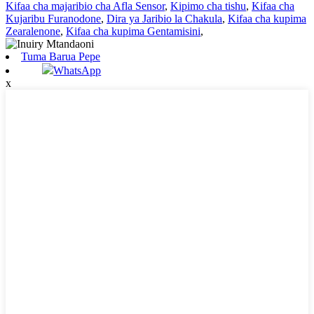
Kifaa cha majaribio cha Afla Sensor
,
Kipimo cha tishu
,
Kifaa cha
Kujaribu Furanodone
,
Dira ya Jaribio la Chakula
,
Kifaa cha kupima
Zearalenone
,
Kifaa cha kupima Gentamisini
,
Tuma Barua Pepe
WhatsApp
x