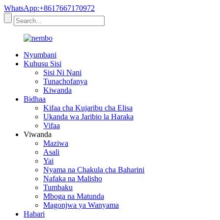
WhatsApp:+8617667170972
Nyumbani
Kuhusu Sisi
Sisi Ni Nani
Tunachofanya
Kiwanda
Bidhaa
Kifaa cha Kujaribu cha Elisa
Ukanda wa Jaribio la Haraka
Vifaa
Viwanda
Maziwa
Asali
Yai
Nyama na Chakula cha Baharini
Nafaka na Malisho
Tumbaku
Mboga na Matunda
Magonjwa ya Wanyama
Habari