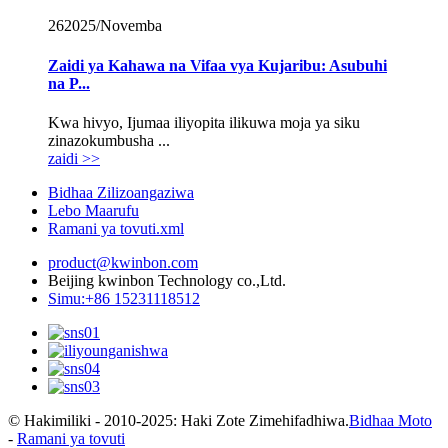
26
2025/Novemba
Zaidi ya Kahawa na Vifaa vya Kujaribu: Asubuhi
na P...
Kwa hivyo, Ijumaa iliyopita ilikuwa moja ya siku
zinazokumbusha ...
zaidi >>
Bidhaa Zilizoangaziwa
Lebo Maarufu
Ramani ya tovuti.xml
product@kwinbon.com
Beijing kwinbon Technology co.,Ltd.
Simu:+86 15231118512
© Hakimiliki - 2010-2025: Haki Zote Zimehifadhiwa.
Bidhaa Moto
-
Ramani ya tovuti