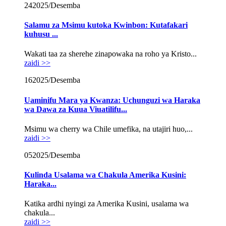
24
2025/Desemba
Salamu za Msimu kutoka Kwinbon: Kutafakari
kuhusu ...
Wakati taa za sherehe zinapowaka na roho ya Kristo...
zaidi >>
16
2025/Desemba
Uaminifu Mara ya Kwanza: Uchunguzi wa Haraka
wa Dawa za Kuua Viuatilifu...
Msimu wa cherry wa Chile umefika, na utajiri huo,...
zaidi >>
05
2025/Desemba
Kulinda Usalama wa Chakula Amerika Kusini:
Haraka...
Katika ardhi nyingi za Amerika Kusini, usalama wa
chakula...
zaidi >>