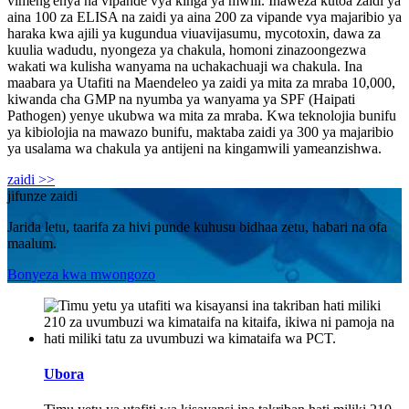
vimeng'enya na vipande vya kinga ya mwili. Inaweza kutoa zaidi ya
aina 100 za ELISA na zaidi ya aina 200 za vipande vya majaribio ya
haraka kwa ajili ya kugundua viuavijasumu, mycotoxin, dawa za
kuulia wadudu, nyongeza ya chakula, homoni zinazoongezwa
wakati wa kulisha wanyama na uchakachuaji wa chakula. Ina
maabara ya Utafiti na Maendeleo ya zaidi ya mita za mraba 10,000,
kiwanda cha GMP na nyumba ya wanyama ya SPF (Haipati
Pathogen) yenye ukubwa wa mita za mraba. Kwa teknolojia bunifu
ya kibiolojia na mawazo bunifu, maktaba zaidi ya 300 ya majaribio
ya usalama wa chakula ya antijeni na kingamwili yameanzishwa.
zaidi >>
jifunze zaidi
Jarida letu, taarifa za hivi punde kuhusu bidhaa zetu, habari na ofa
maalum.
Bonyeza kwa mwongozo
Ubora