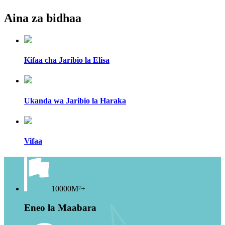
Aina za bidhaa
Kifaa cha Jaribio la Elisa
Ukanda wa Jaribio la Haraka
Vifaa
10000M²+
Eneo la Maabara