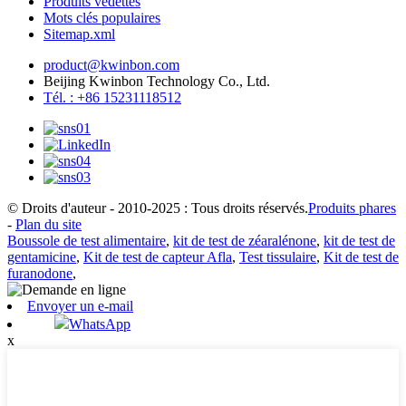
Produits vedettes
Mots clés populaires
Sitemap.xml
product@kwinbon.com
Beijing Kwinbon Technology Co., Ltd.
Tél. : +86 15231118512
© Droits d'auteur - 2010-2025 : Tous droits réservés.
Produits phares
-
Plan du site
Boussole de test alimentaire
,
kit de test de zéaralénone
,
kit de test de
gentamicine
,
Kit de test de capteur Afla
,
Test tissulaire
,
Kit de test de
furanodone
,
Envoyer un e-mail
WhatsApp
x