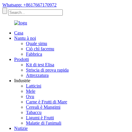
Whatsapp: +8617667170972
Casa
Nantu à noi
Quale simu
Ciò chì facemu
Fabbrica
Prodotti
Kit di test Elisa
Striscia di prova rapida
Attrezzatura
Industrie
Latticini
Mele
Ovu
Carne è Frutti di Mare
Cereali è Mangimi
Tabaccu
Ligumi è Frutti
Malatie di l'animali
Nutizie