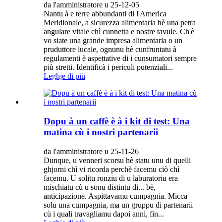
da l'amministratore u 25-12-05
Nantu à e terre abbundanti di l'America
Meridionale, a sicurezza alimentaria hè una petra
angulare vitale chì cunnetta e nostre tavule. Ch'è
vo siate una grande impresa alimentaria o un
pruduttore lucale, ognunu hè cunfruntatu à
regulamenti è aspettative di i cunsumatori sempre
più stretti. Identificà i periculi putenziali...
Leghje di più
Dopu à un caffè è à i kit di test: Una
matina cù i nostri partenarii
da l'amministratore u 25-11-26
Dunque, u venneri scorsu hè statu unu di quelli
ghjorni chì vi ricorda perchè facemu ciò chì
facemu. U solitu ronziu di u laburatoriu era
mischiatu cù u sonu distintu di... bè,
anticipazione. Aspittavamu cumpagnia. Micca
solu una cumpagnia, ma un gruppu di partenarii
cù i quali travagliamu dapoi anni, fin...