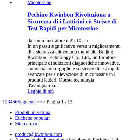
Pechino Kwinbon Rivoluziona a
Sicurezza di i Latticini cù Strisce di
Test Rapidi per Micotossine
da l'amministratore u 25-10-15
In un passu significativu versu u miglioramentu
di a sicurezza alimentaria mundiale, Beijing
Kwinbon Technology Co., Ltd., un fornitore
principale di suluzioni diagnostiche innovative,
annuncia cun orgogliu e so strisce di test rapidi
avanzate per a rilevazione di micotossine in i
prudutti lattieri. Questa tecnulugia
d'avanguardia...
Leghje di più
1
2
3
4
5
6
Seguente >
>>
Pagina 1 / 13
Prodotti in vetrina
Etichette populari
Sitemap.xml
product@kwinbon.com
A cumpagnia di tecnulugia kwinbon di Pechino, Ltd.