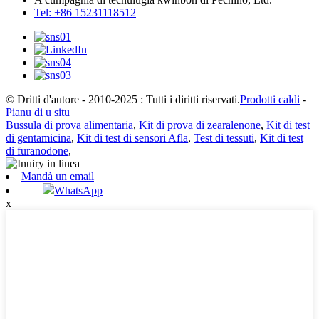
Tel: +86 15231118512
© Dritti d'autore - 2010-2025 : Tutti i diritti riservati.
Prodotti caldi
-
Pianu di u situ
Bussula di prova alimentaria
,
Kit di prova di zearalenone
,
Kit di test
di gentamicina
,
Kit di test di sensori Afla
,
Test di tessuti
,
Kit di test
di furanodone
,
Mandà un email
WhatsApp
x