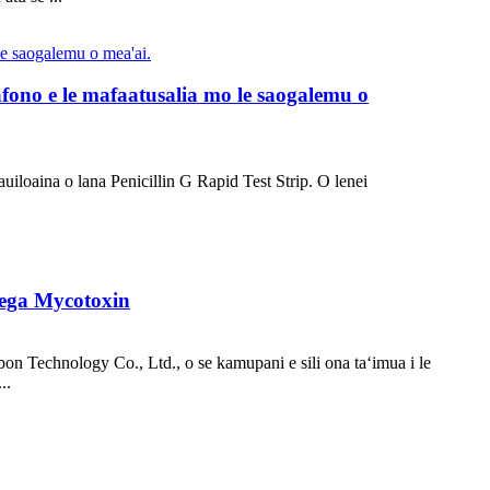
lafono e le mafaatusalia mo le saogalemu o
auiloaina o lana Penicillin G Rapid Test Strip. O lenei
'ega Mycotoxin
winbon Technology Co., Ltd., o se kamupani e sili ona taʻimua i le
..