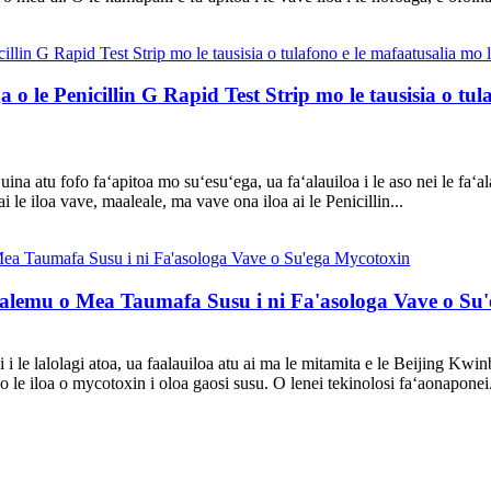
 o le Penicillin G Rapid Test Strip mo le tausisia o tu
ina atu fofo faʻapitoa mo suʻesuʻega, ua faʻalauiloa i le aso nei le faʻal
le iloa vave, maaleale, ma vave ona iloa ai le Penicillin...
galemu o Mea Taumafa Susu i ni Fa'asologa Vave o Su
ʻai i le lalolagi atoa, ua faalauiloa atu ai ma le mitamita e le Beijing K
 le iloa o mycotoxin i oloa gaosi susu. O lenei tekinolosi faʻaonaponei.