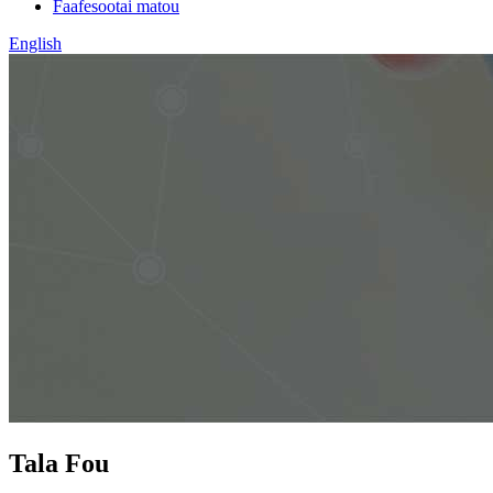
Faafesootai matou
English
Tala Fou