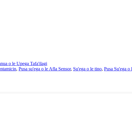
anua o le Upega Tafa'ilagi
entamicin
,
Pusa su'ega o le Afla Sensor
,
Su'ega o le tino
,
Pusa Su'ega o 