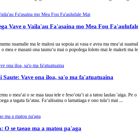
ega Vave o Vaila'au Fa'asaina mo Mea Fou Fa'aulufal
 mumu suamalie ma le malosi ua sopoia ai vasa e avea ma meaʻai suamalie 
u, o mea e masani ona taunuʻu mai o popolega loloto mai le maketi ma le 
 Saute: Vave ona iloa, sa'o ma fa'atuatuaina
u o meaʻai o se maa taua tele e fesoʻotaʻi ai a tatou laulau 'aiga. Pe o oe
a a tagata faʻatau. Faʻailoaina o lamatiaga e ono tulaʻi mai ...
ga: O se taeao ma a matou pa'aga