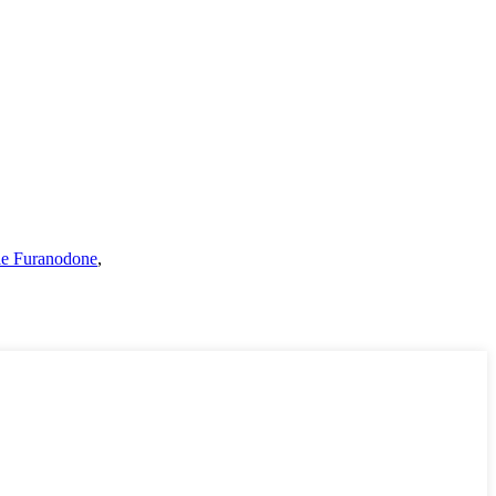
le Furanodone
,