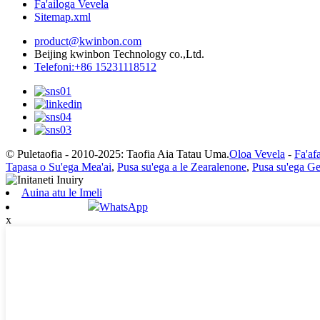
Fa'ailoga Vevela
Sitemap.xml
product@kwinbon.com
Beijing kwinbon Technology co.,Ltd.
Telefoni:+86 15231118512
© Puletaofia - 2010-2025: Taofia Aia Tatau Uma.
Oloa Vevela
-
Fa'af
Tapasa o Su'ega Mea'ai
,
Pusa su'ega a le Zearalenone
,
Pusa su'ega G
Auina atu le Imeli
WhatsApp
x