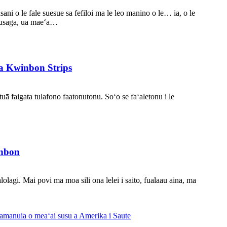
sani o le fale suesue sa fefiloi ma le leo manino o le… ia, o le
tausaga, ua maeʻa…
ma Kwinbon Strips
uā faigata tulafono faatonutonu. Soʻo se faʻaletonu i le
inbon
lolagi. Mai povi ma moa sili ona lelei i saito, fualaau aina, ma