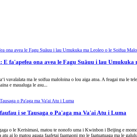
elei: E fa'apefea ona avea le Fagu Suāuu i lau Umukuk
ʻi vavalalata ma le soifua maloloina o lou aiga atoa. A feagai ma le tel
maina e maualuga le asu...
afaufau i se Tausaga o Pa'aga ma Va'ai Atu i Luma
 agaga o le Kerisimasi, matou te nonofo uma i Kwinbon i Beijing e mo
iloa atu ai lo matou agaga faafetai faamaoni mo le faatuatuaga ma le galul