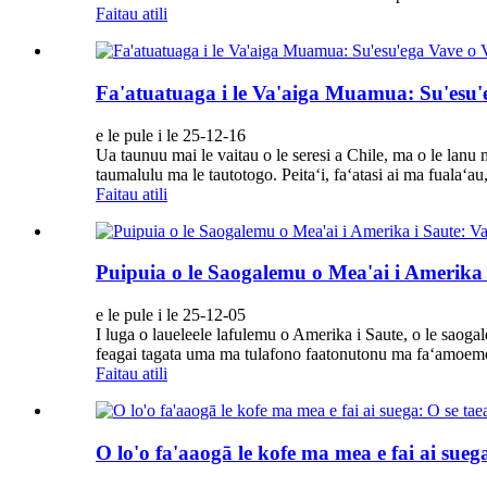
Faitau atili
Fa'atuatuaga i le Va'aiga Muamua: Su'esu'
e le pule i le 25-12-16
Ua taunuu mai le vaitau o le seresi a Chile, ma o le lanu
taumalulu ma le tautotogo. Peitaʻi, faʻatasi ai ma fualaʻa
Faitau atili
Puipuia o le Saogalemu o Mea'ai i Amerika i
e le pule i le 25-12-05
I luga o laueleele lafulemu o Amerika i Saute, o le saogalem
feagai tagata uma ma tulafono faatonutonu ma faʻamoemoeg
Faitau atili
O lo'o fa'aaogā le kofe ma mea e fai ai sue