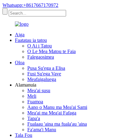
Whatsapp:+8617667170972
Aiga
Faatatau ia tatou
O Ai i Tatou
O Le Mea Matou te Faia
Falegaosimea
Oloa
Pusa Su'ega a Elisa
Fusi Su'ega Vave
Meafaigaluega
Alamanuia
Mea'ai susu
Meli
Fuamoa
Aano o Manu ma Mea'ai Sami
Mea'ai ma Mea'ai Fafaga
Tapa'a
Fualaau 'aina ma fuala'au 'aina
Fa'ama'i Manu
Tala Fou