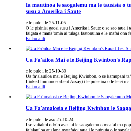
Ia mautinoa le saogalemu ma le tausisia o 
susu a Amerika i Saute
e le pule i le 25-11-05
O le pisinisi gaosi susu i Amerika i Saute o se sao taua i 
faigata e manaʻomia ai tulaga faatonuina e le mafai ona fe
Faitau atili
Ua Fa'ailoa Mai e le Beijing Kwinbon's Rapi
e le pule i le 25-10-30
Ua faʻalauiloa mai e Beijing Kwinbon, o se kamupani taʻ
Linked Immunosorbent Assay) i le puleaina o le lelei ma le
Faitau atili
Ua Fa'amalosia e Beijing Kwinbon le Saogal
e le pule i le aso 25-10-24
I se vaitaimi o loʻo avea ai le saogalemu o meaʻai ma popo
faʻalauiloa atu lana matafaioi taua i le puipuia o le sapala