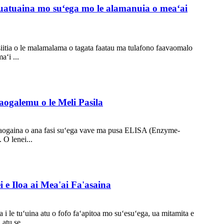
atuatuaina mo suʻega mo le alamanuia o meaʻai
le siitia o le malamalama o tagata faatau ma tulafono faavaomalo
aʻi ...
aogalemu o le Meli Pasila
aʻaaogaina o ana fasi suʻega vave ma pusa ELISA (Enzyme-
 O lenei...
 e Iloa ai Mea'ai Fa'asaina
 i le tuʻuina atu o fofo faʻapitoa mo suʻesuʻega, ua mitamita e
atu se ...