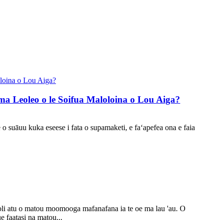
a ma Leoleo o le Soifua Maloloina o Lou Aiga?
e o suāuu kuka eseese i fata o supamaketi, e faʻapefea ona e faia
moli atu o matou moomooga mafanafana ia te oe ma lau 'au. O
ue faatasi na matou...