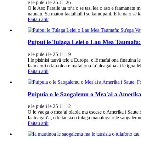
e le pule i le 25-11-26
O le Aso Faraile ua teʻa o se tasi lea o aso e faamanatu ma
naunau. Sa matou faatalitali i se kamupani. E le na o se
Faitau atili
Puipui le Tulaga Lelei o Lau Mea Taumafa
e le pule i le 25-11-19
I le pisinisi tauvā tele a Europa, e lē mafai ona finauina
faamaoni o lau oloa e mafai ona faʻaleagaina ai le igoa lelei
Faitau atili
Puipuia o le Saogalemu o Mea'ai a Amerik
e le pule i le 25-11-12
O le vaega o meaʻai olaola ma eseese o Amerika i Saute o s
faatoaga iʻa, o le tausia o tulaga maualuga o le saogalemu 
Faitau atili