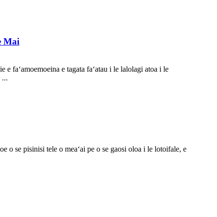
e Mai
e faʻamoemoeina e tagata faʻatau i le lalolagi atoa i le
...
 o se pisinisi tele o meaʻai pe o se gaosi oloa i le lotoifale, e