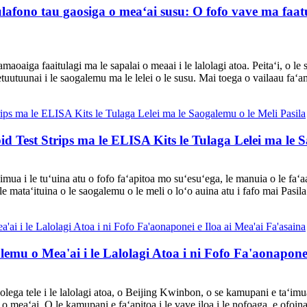
tulafono tau gaosiga o meaʻai susu: O fofo vave ma fa
tamaoaiga faaitulagi ma le sapalai o meaai i le lalolagi atoa. Peitaʻi, o 
tuutuunai i le saogalemu ma le lelei o le susu. Mai toega o vailaau faʻam
d Test Strips ma le ELISA Kits le Tulaga Lelei ma le S
imua i le tuʻuina atu o fofo faʻapitoa mo suʻesuʻega, le manuia o le f
 mataʻituina o le saogalemu o le meli o loʻo auina atu i fafo mai Pasila.
emu o Mea'ai i le Lalolagi Atoa i ni Fofo Fa'aonaponei
lega tele i le lalolagi atoa, o Beijing Kwinbon, o se kamupani e taʻimua
i o meaʻai. O le kamupani e faʻapitoa i le vave iloa i le nofoaga, e ofoina 