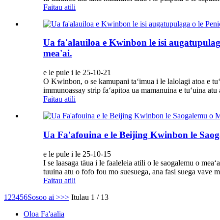
Faitau atili
Ua fa'alauiloa e Kwinbon le isi augatupulaga
mea'ai.
e le pule i le 25-10-21
O Kwinbon, o se kamupani taʻimua i le lalolagi atoa e tuʻu
immunoassay strip faʻapitoa ua mamanuina e tuʻuina atu ai 
Faitau atili
Ua Fa'afouina e le Beijing Kwinbon le Sao
e le pule i le 25-10-15
I se laasaga tāua i le faaleleia atili o le saogalemu o mea
tuuina atu o fofo fou mo suesuega, ana fasi suega vave mo
Faitau atili
1
2
3
4
5
6
Sosoo ai >
>>
Itulau 1 / 13
Oloa Fa'aalia