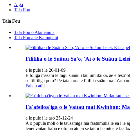
Aiga
Tala Fou
Tala Fou
Tala Fou o Alamanuia
Tala Fou a le Kamupani
Filifilia o le Suāuu Sa'o, 'Ai o le Suāuu L
e le pule i le 26-01-09
E foliga masani le fagu suāuu i lau umukuka, ae e fesoʻota
se filifiliga poto? Pe tatau ona e filifilia suāuu ua faʻama
Faitau atili
Fa'afeiloa'iga o le Vaitau mai Kwinbon: M
e le pule i le aso 25-12-24
A o pupula moli o le tausamiga ma faatumulia le ea i le
lenei vaitau fiafia e ofoina atu ai se taimi faapitoa e faa