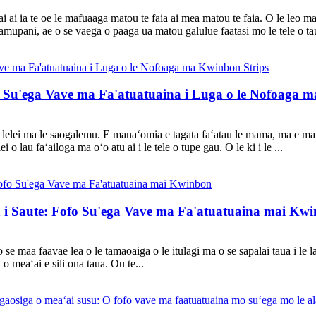
i ai ia te oe le mafuaaga matou te faia ai mea matou te faia. O le leo ma
 kamupani, ae o se vaega o paaga ua matou galulue faatasi mo le tele o 
: Su'ega Vave ma Fa'atuatuaina i Luga o le Nofoaga 
 le lelei ma le saogalemu. E manaʻomia e tagata faʻatau le mama, ma e mat
 o lau faʻailoga ma oʻo atu ai i le tele o tupe gau. O le ki i le ...
a i Saute: Fofo Su'ega Vave ma Fa'atuatuaina mai Kw
e maa faavae lea o le tamaoaiga o le itulagi ma o se sapalai taua i le la
o meaʻai e sili ona taua. Ou te...