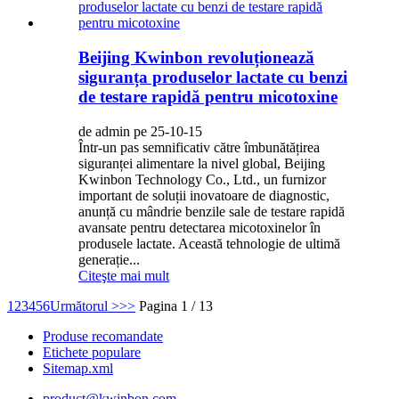
Beijing Kwinbon revoluționează
siguranța produselor lactate cu benzi
de testare rapidă pentru micotoxine
de admin pe 25-10-15
Într-un pas semnificativ către îmbunătățirea
siguranței alimentare la nivel global, Beijing
Kwinbon Technology Co., Ltd., un furnizor
important de soluții inovatoare de diagnostic,
anunță cu mândrie benzile sale de testare rapidă
avansate pentru detectarea micotoxinelor în
produsele lactate. Această tehnologie de ultimă
generație...
Citeşte mai mult
1
2
3
4
5
6
Următorul >
>>
Pagina 1 / 13
Produse recomandate
Etichete populare
Sitemap.xml
product@kwinbon.com