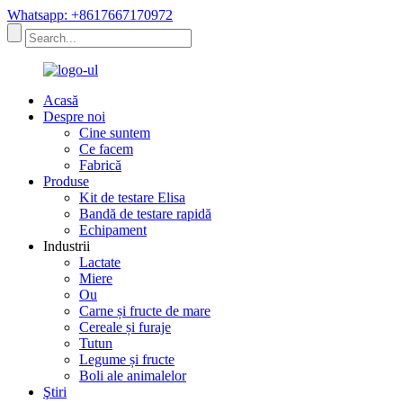
Whatsapp: +8617667170972
Acasă
Despre noi
Cine suntem
Ce facem
Fabrică
Produse
Kit de testare Elisa
Bandă de testare rapidă
Echipament
Industrii
Lactate
Miere
Ou
Carne și fructe de mare
Cereale și furaje
Tutun
Legume și fructe
Boli ale animalelor
Ştiri