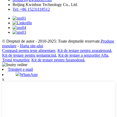
Beijing Kwinbon Technology Co., Ltd.
Tel: +86 15231118512
© Drepturi de autor - 2010-2025: Toate drepturile rezervate.
Produse
populare
-
Harta site-ului
Compasă pentru teste alimentare
,
Kit de testare pentru zearalenonă
,
Kit de testare pentru gentamicină
,
Kit de testare a senzorilor Afla
,
Testul țesuturilor
,
Kit de testare pentru furanodonă
,
Trimiteți e-mail
WhatsApp
x