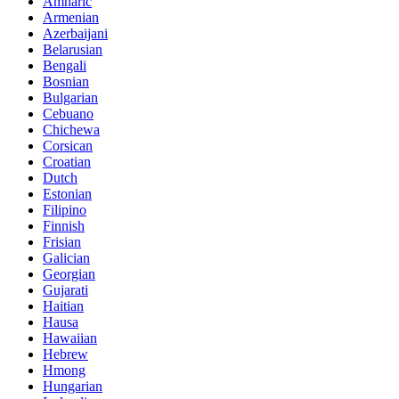
Amharic
Armenian
Azerbaijani
Belarusian
Bengali
Bosnian
Bulgarian
Cebuano
Chichewa
Corsican
Croatian
Dutch
Estonian
Filipino
Finnish
Frisian
Galician
Georgian
Gujarati
Haitian
Hausa
Hawaiian
Hebrew
Hmong
Hungarian