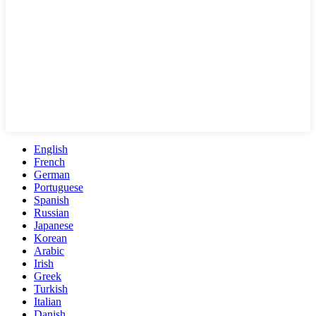
English
French
German
Portuguese
Spanish
Russian
Japanese
Korean
Arabic
Irish
Greek
Turkish
Italian
Danish