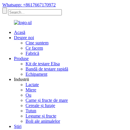
Whatsapp: +8617667170972
Acasă
Despre noi
Cine suntem
Ce facem
Fabrică
Produse
Kit de testare Elisa
Bandă de testare rapidă
Echipament
Industrii
Lactate
Miere
Ou
Carne și fructe de mare
Cereale și furaje
Tutun
Legume și fructe
Boli ale animalelor
Ştiri