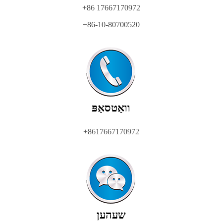
+86 17667170972
+86-10-80700520
וואַטסאַפּ
+8617667170972
שעהען