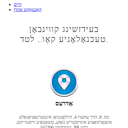
היים
קאָנטאַקט אונדז
בעידזשינג קווינבאָן
טעכנאָלאָגיע קאָו., לטד.
אַדרעס
נומ. 8, הויך עוועניו 4, הוילאָנגגואַן אינטערנאַציאָנאַלע
אינפאָרמאַציע אינדוסטריע באַזע, טשאַנגפּינג דיסטריקט,
בעידזשינג 102206, PR כינע