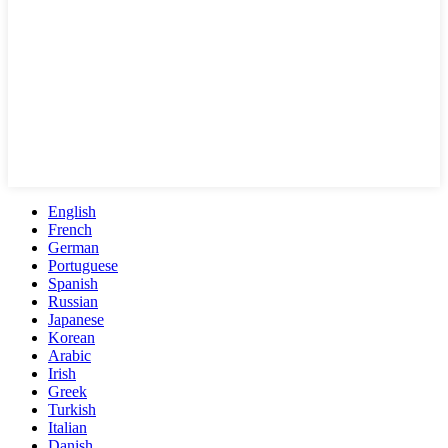
English
French
German
Portuguese
Spanish
Russian
Japanese
Korean
Arabic
Irish
Greek
Turkish
Italian
Danish