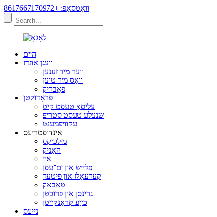
וואַטסאַפּ: +8617667170972
היים
וועגן אונדז
ווער מיר זענען
וואָס מיר טוען
פאַבריק
פּראָדוקטן
עליסאַ טעסט קיט
שנעלע טעסט סטריפּ
עקוויפּמענט
אינדוסטריעס
מילכיקס
האָניק
איי
פלייש און ים־עסן
קערעאַלז און פיטער
טאַבאַק
גרינסן און פרוכטן
כייַע קראַנקייטן
נייעס