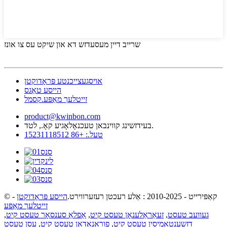
שרייב דיין מעסעדזש דא און שיקט עס צו אונז
אויסגעצייכנטע פּראָדוקטן
הייסע טאַגס
זייטלעך מאַפּע.קסמל
product@kwinbon.com
בעידזשינג קווינבאן טעכנאָלאָגיע קאָ., לטד.
טעל.: +86 15231118512
© קאַפּירייט - 2010-2025 : אַלע רעכטן רעזערווירט.
הייסע פּראָדוקטן
-
זייטלעך מאַפּע
געוועב טעסט
,
זעאַראַלענאָן טעסט קיט
,
אַפלאַ סענסאָר טעסט קיט
,
דזשענטאַמיסין טעסט קיט
,
פוראַנאָדאָן טעסט קיט
,
עסן טעסט