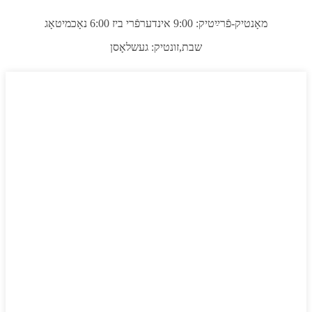
מאָנטיק-פֿרײַטיק: 9:00 אינדערפֿרי ביז 6:00 נאָכמיטאָג
שבת,
זונטיק: געשלאָסן