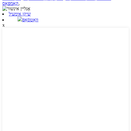
,
קאָמפּאַס
שיקן אימעיל
וואַטסאַפּ
x