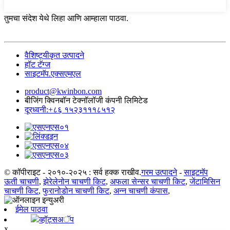
तुमचा संदेश येथे लिहा आणि आम्हाला पाठवा.
वैशिष्ट्यीकृत उत्पादने
हॉट टॅग्ज
साइटमॅप.एक्सएमएल
product@kwinbon.com
बीजिंग क्विनबॉन टेक्नॉलॉजी कंपनी लिमिटेड
दूरध्वनी:+८६ १५२३१११८५१२
© कॉपीराइट - २०१०-२०२५ : सर्व हक्क राखीव.
गरम उत्पादने
-
साइटमॅप
ऊती चाचणी
,
झेरेलेनोन चाचणी किट
,
अफला सेन्सर चाचणी किट
,
जेंटामिसिन
चाचणी किट
,
फुरानोडोन चाचणी किट
,
अन्न चाचणी कंपास
,
ईमेल पाठवा
व्हॉट्सअॅप
x