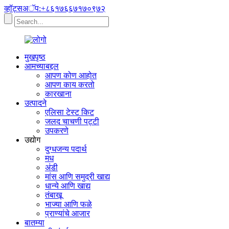
व्हॉट्सअॅप:+८६१७६६७१७०९७२
मुखपृष्ठ
आमच्याबद्दल
आपण कोण आहोत
आपण काय करतो
कारखाना
उत्पादने
एलिसा टेस्ट किट
जलद चाचणी पट्टी
उपकरणे
उद्योग
दुग्धजन्य पदार्थ
मध
अंडी
मांस आणि समुद्री खाद्य
धान्ये आणि खाद्य
तंबाखू
भाज्या आणि फळे
प्राण्यांचे आजार
बातम्या