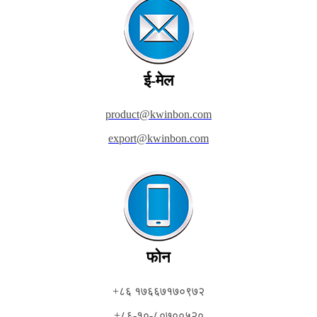
ई-मेल
product@kwinbon.com
export@kwinbon.com
फोन
+८६ १७६६७१७०९७२
+८६-१०-८०७००५२०