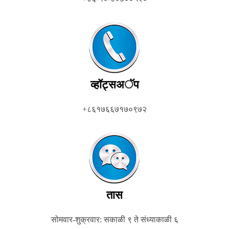
व्हॉट्सअॅप
+८६१७६६७१७०९७२
तास
सोमवार-शुक्रवार: सकाळी ९ ते संध्याकाळी ६