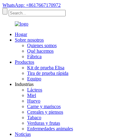
WhatsApp: +8617667170972
Hogar
Sobre nosotros
Quienes somos
Qué hacemos
Fábrica
Productos
Kit de prueba Elisa
Tira de prueba rápida
Equipo
Industrias
Lácteos
Miel
Huevo
Carne y mariscos
Cereales y piensos
Tabaco
Verduras y frutas
Enfermedades animales
Noticias