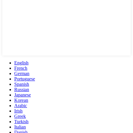
English
French
German
Portuguese
Spanish
Russian
Japanese
Korean
Arabic
Irish
Greek
Turkish
Italian
Danish