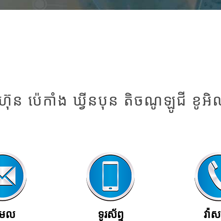
មហ៊ុន ប៉េកាំង ឃ្វីនបុន តិចណូឡូជី ខូអិ
ីមែល
ទូរស័ព្ទ
វ៉ាស