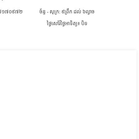
៧១៧០៩៧២
ច័ន្ទ - សុក្រ: ៩ព្រឹក ដល់ ៦ល្ងាច
ថ្ងៃសៅរ៍
ថ្ងៃអាទិត្យ៖ បិទ