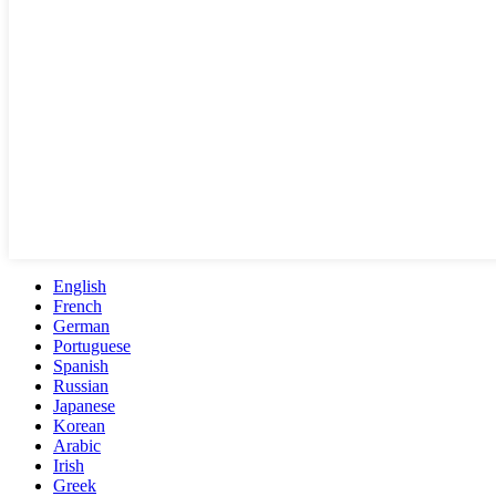
English
French
German
Portuguese
Spanish
Russian
Japanese
Korean
Arabic
Irish
Greek