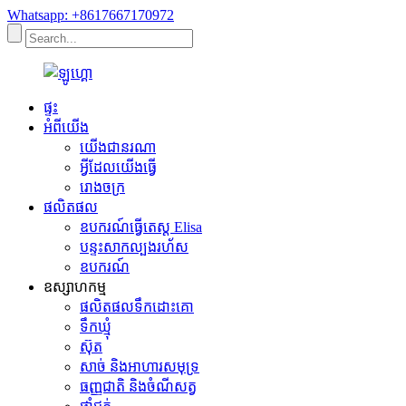
Whatsapp: +8617667170972
ផ្ទះ
អំពីយើង
យើងជានរណា
អ្វីដែលយើងធ្វើ
រោងចក្រ
ផលិតផល
ឧបករណ៍ធ្វើតេស្ត Elisa
បន្ទះសាកល្បងរហ័ស
ឧបករណ៍
ឧស្សាហកម្ម
ផលិតផលទឹកដោះគោ
ទឹកឃ្មុំ
ស៊ុត
សាច់ និងអាហារសមុទ្រ
ធញ្ញជាតិ និងចំណីសត្វ