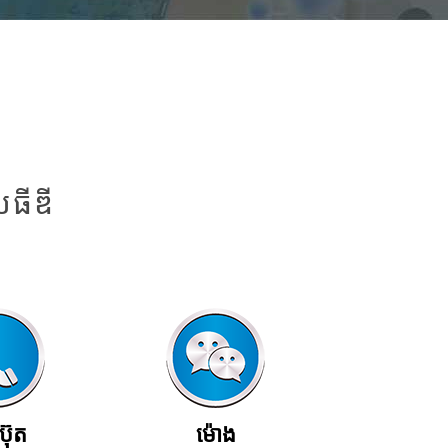
លធីឌី
ប៊ុត
ម៉ោង