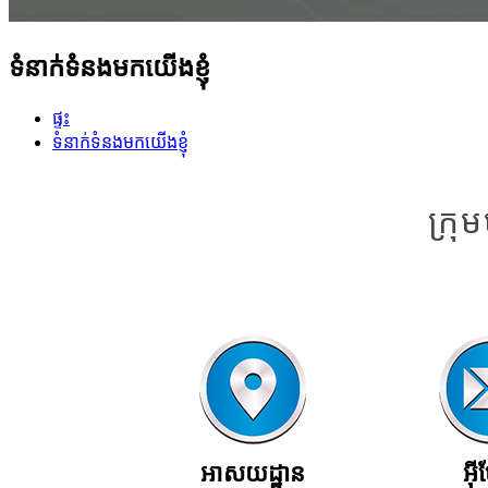
ទំនាក់ទំនងមកយើងខ្ញុំ
ផ្ទះ
ទំនាក់ទំនងមកយើងខ្ញុំ
ក្រុ
អាសយដ្ឋាន
អ៊