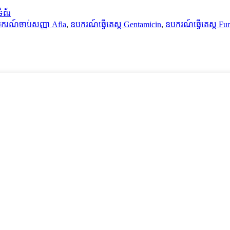
ំព័រ
រណ៍ចាប់សញ្ញា Afla
,
ឧបករណ៍ធ្វើតេស្ត Gentamicin
,
ឧបករណ៍ធ្វើតេស្ត Fu