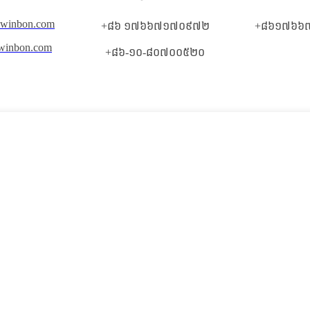
kwinbon.com
+៨៦ ១៧៦៦៧១៧០៩៧២
+៨៦១៧៦៦
winbon.com
+៨៦-១០-៨០៧០០៥២០