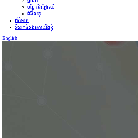
ថ្នាំជក់
បន្លែ និងផ្លែឈើ
ជំងឺសត្វ
ព័ត៌មាន
ទំនាក់ទំនងមកយើងខ្ញុំ
English