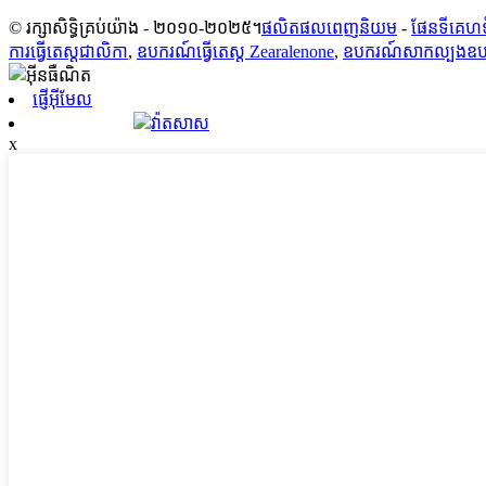
© រក្សាសិទ្ធិគ្រប់យ៉ាង - ២០១០-២០២៥។
ផលិតផលពេញនិយម
-
ផែនទីគេហទ
ការធ្វើតេស្តជាលិកា
,
ឧបករណ៍ធ្វើតេស្ត Zearalenone
,
ឧបករណ៍សាកល្បងឧបក
ផ្ញើអ៊ីមែល
វ៉ាតសាស
x