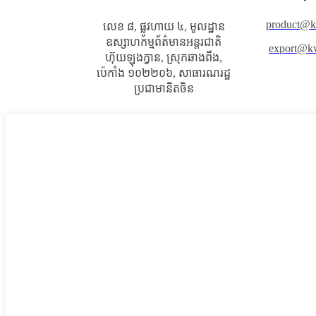
product@
លេខ ៨, ផ្លូវហាយ ៤, មូលដ្ឋាន
ឧស្សាហកម្មព័ត៌មានអន្តរជាតិ
export@k
ហ៊ុយឡុងក្វាន, ស្រុកឆាងពីង,
ប៉េកាំង ១០២២០៦, សាធារណរដ្ឋ
ប្រជាមានិតចិន