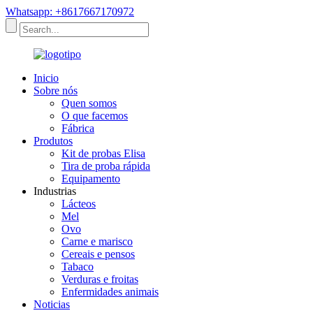
Whatsapp: +8617667170972
Inicio
Sobre nós
Quen somos
O que facemos
Fábrica
Produtos
Kit de probas Elisa
Tira de proba rápida
Equipamento
Industrias
Lácteos
Mel
Ovo
Carne e marisco
Cereais e pensos
Tabaco
Verduras e froitas
Enfermidades animais
Noticias