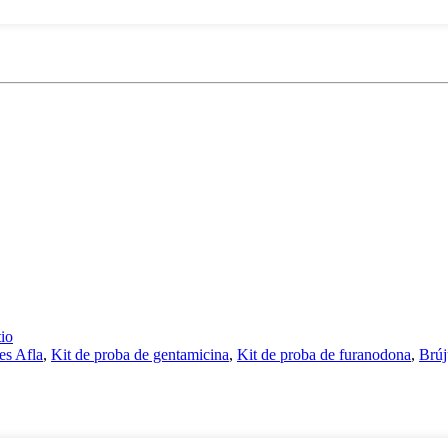
io
es Afla
,
Kit de proba de gentamicina
,
Kit de proba de furanodona
,
Brúj