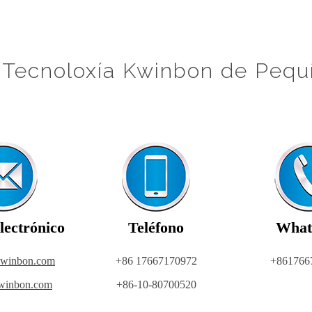
 Tecnoloxía Kwinbon de Pequí
lectrónico
Teléfono
What
kwinbon.com
+86 17667170972
+861766
winbon.com
+86-10-80700520