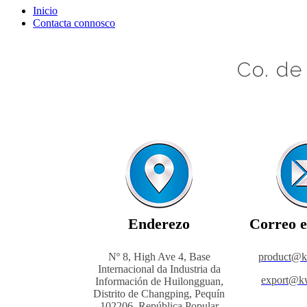
Inicio
Contacta connosco
Co. de
Enderezo
Correo e
Nº 8, High Ave 4, Base
product@
Internacional da Industria da
export@k
Información de Huilongguan,
Distrito de Changping, Pequín
102206, República Popular