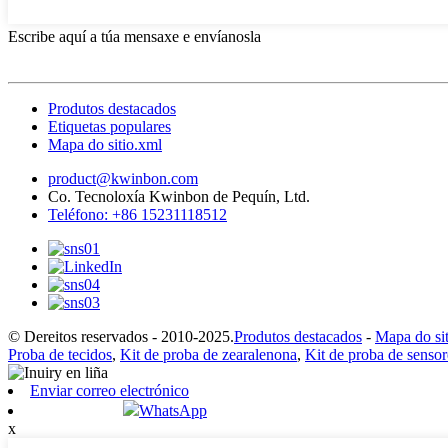
Escribe aquí a túa mensaxe e envíanosla
Produtos destacados
Etiquetas populares
Mapa do sitio.xml
product@kwinbon.com
Co. Tecnoloxía Kwinbon de Pequín, Ltd.
Teléfono: +86 15231118512
© Dereitos reservados - 2010-2025.
Produtos destacados
-
Mapa do sit
Proba de tecidos
,
Kit de proba de zearalenona
,
Kit de proba de sensor
Enviar correo electrónico
WhatsApp
x