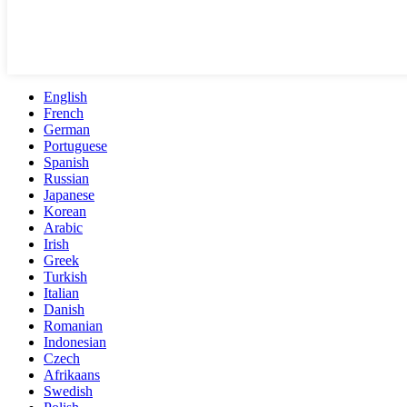
English
French
German
Portuguese
Spanish
Russian
Japanese
Korean
Arabic
Irish
Greek
Turkish
Italian
Danish
Romanian
Indonesian
Czech
Afrikaans
Swedish