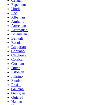
Catalan
Esperanto
Hindi
Lao
Albanian
Amharic
Armenian
Azerbaijani
Belarusian
Bengali
Bosnian
Bulgarian
Cebuano
Chichewa
Corsican
Croatian
Dutch
Estonian
Filipino
Finnish
Frisian
Galician
Georgian
Gujarati
Haitian