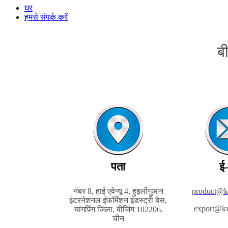
घर
हमसे संपर्क करें
ब
पता
ई-
नंबर 8, हाई एवेन्यू 4, हुइलोंगुआन
product@
इंटरनेशनल इंफॉर्मेशन इंडस्ट्री बेस,
export@k
चांगपिंग जिला, बीजिंग 102206,
चीन