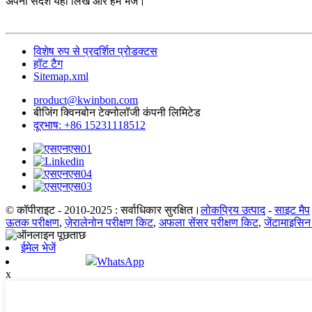
अपना संदेश यहाँ लिखें और हमें भेजें।
विशेष रुप से प्रदर्शित प्रोडक्टस
हॉट टैग
Sitemap.xml
product@kwinbon.com
बीजिंग क्विनबोन टेक्नोलॉजी कंपनी लिमिटेड
दूरभाष: +86 15231118512
© कॉपीराइट - 2010-2025 : सर्वाधिकार सुरक्षित।
लोकप्रिय उत्पाद
-
साइट मैप
ऊतक परीक्षण
,
ज़ेरालेनोन परीक्षण किट
,
अफला सेंसर परीक्षण किट
,
जेंटामाइसिन
ईमेल भेजें
WhatsApp
x