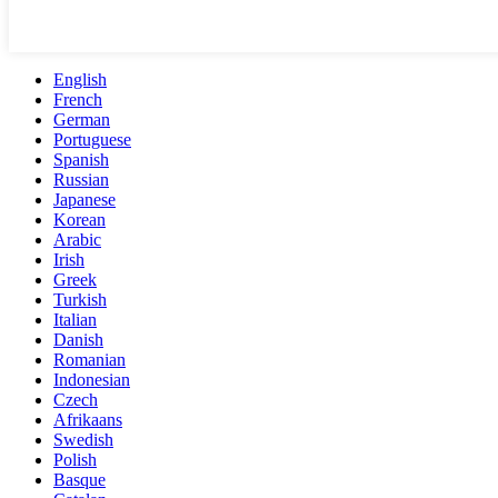
English
French
German
Portuguese
Spanish
Russian
Japanese
Korean
Arabic
Irish
Greek
Turkish
Italian
Danish
Romanian
Indonesian
Czech
Afrikaans
Swedish
Polish
Basque