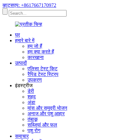
व्हाट्सएप: +8617667170972
घर
हमारे बारे में
हम जो हैं
हम क्या करते हैं
कारखाना
उत्पादों
एलिसा टेस्ट किट
रैपिड टेस्ट स्ट्रिप
उपकरण
इंडस्ट्रीज
डेरी
शहद
अंडा
मांस और समुद्री भोजन
अनाज और पशु आहार
तंबाकू
सब्जियां और फल
पशु रोग
समाचार