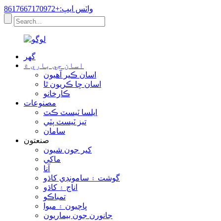
واٽس ايپ:+8617667170972
گھر
اسان جي باري ۾
اسان ڪير آهيون
اسان ڇا ڪريون ٿا
ڪارخانو
مصنوعات
ايلسا ٽيسٽ ڪٽ
تيز ٽيسٽ پٽي
سامان
صنعتون
کير جون شيون
ماکي
آنا
گوشت ۽ سامونڊي کاڌو
اناج ۽ کاڌو
تمباڪو
ڀاڄيون ۽ ميوا
جانورن جون بيماريون