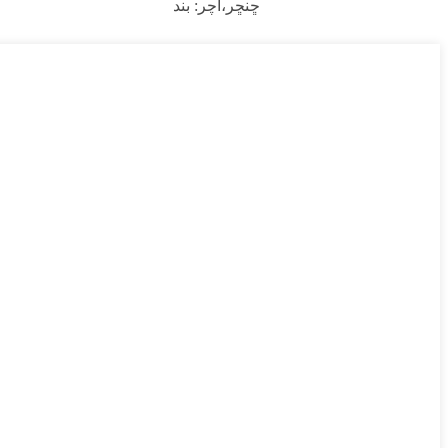
ڇنڇر،
آچر: بند