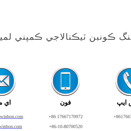
نگ ڪونبن ٽيڪنالاجي ڪمپني لميٽ
 ايپ
فون
اي م
kwinbon.com
+86 17667170972
+861766
winbon.com
+86-10-80700520