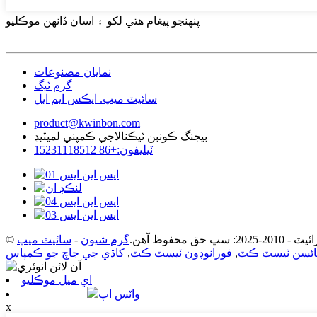
پنهنجو پيغام هتي لکو ۽ اسان ڏانهن موڪليو
نمايان مصنوعات
گرم ٽيگ
سائيٽ ميپ. ايڪس ايم ايل
product@kwinbon.com
بيجنگ ڪونبن ٽيڪنالاجي ڪمپني لميٽيڊ
ٽيليفون:+86 15231118512
202: سڀ حق محفوظ آهن.
گرم شيون
-
سائيٽ ميپ
مائسن ٽيسٽ ڪٽ
,
فورانوڊون ٽيسٽ ڪٽ
,
کاڌي جي جاچ جو ڪمپاس
اي ميل موڪليو
واٽس اپ
x