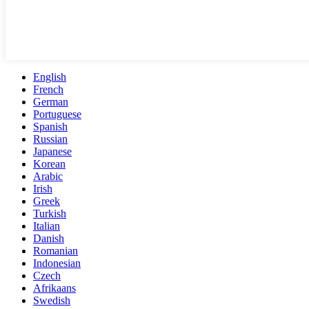
English
French
German
Portuguese
Spanish
Russian
Japanese
Korean
Arabic
Irish
Greek
Turkish
Italian
Danish
Romanian
Indonesian
Czech
Afrikaans
Swedish