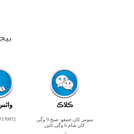
بيج
ڪلاڪ
واٽس
7170972
سومر کان جمعو: صبح 9 وڳي
کان شام 6 وڳي تائين