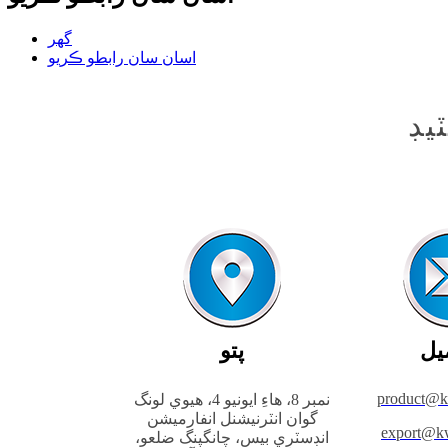
گھر
اسان سان رابطو ڪريو
يڊ
يل
پتو
product@
نمبر 8، هاءِ ايونيو 4، هيوي لونگ
گوان انٽرنيشنل انفارميشن
export@k
انڊسٽري بيس، چانگپنگ ضلعو،