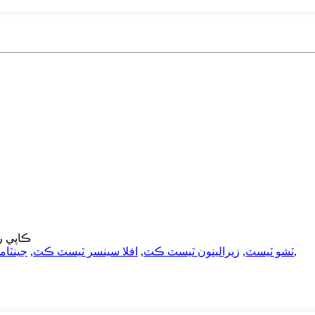
© ڪاپي رائيٽ - 2010-5
,
ٽشو ٽيسٽ
,
زيرالينون ٽيسٽ ڪٽ
,
افلا سينسر ٽيسٽ ڪٽ
,
جينٽا