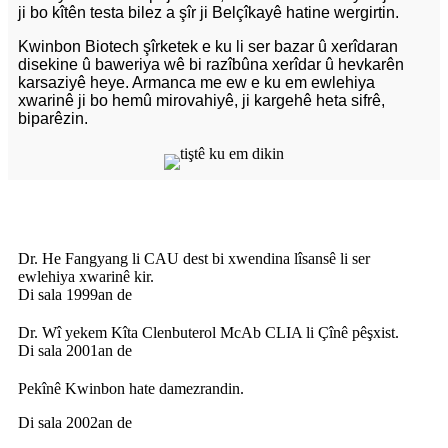
ji bo kîtên testa bilez a şîr ji Belçîkayê hatine wergirtin.
Kwinbon Biotech şîrketek e ku li ser bazar û xerîdaran
disekine û baweriya wê bi razîbûna xerîdar û hevkarên
karsaziyê heye. Armanca me ew e ku em ewlehiya
xwarinê ji bo hemû mirovahiyê, ji kargehê heta sifrê,
biparêzin.
Dr. He Fangyang li CAU dest bi xwendina lîsansê li ser
ewlehiya xwarinê kir.
Di sala 1999an de
Dr. Wî yekem Kîta Clenbuterol McAb CLIA li Çînê pêşxist.
Di sala 2001an de
Pekînê Kwinbon hate damezrandin.
Di sala 2002an de