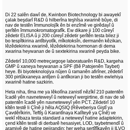
Di 22 salên dawî de, Kwinbon Biotechnology bi awayekî
çalak beşdarî R&D û hilberîna teşhîsa xwarinê bûye, di
nav de testên îmmunolojîk ên bi enzîmê ve girêdayî û
şerîtên îmmunokromatografîk. Ew dikare ji 100 cûreyî
zêdetir ELISA û ji 200 cûreyî zêdetir şerîtên testa bilez ji
bo tespîtkirina antîbiyotîk, mîkotoksîn, dermanên kêzikan,
lêzêdekirina xwarinê, lêzêdekirina hormonan di dema
xwarina heywanan de û sextekirina xwarinê peyda bike.
Zêdetirî 10,000 metreçargoşe laboratuarên R&D, kargeha
GMP û xaneya heywanan a SPF (Bê Patojenên Taybet)
heye. Bi biyoteknolojiya nûjen û ramanên afirîner, zêdetirî
300 pirtûkxaneya antîjen û antîkoran ji bo testên ewlehiya
xwarinê hatine sazkirin.
Heta niha, tîma me ya lêkolîna zanistî nêzîkî 210 patentên
îcadê yên navneteweyî û neteweyî wergirtine, di nav de sê
patentên îcadê yên navneteweyî yên PCT. Zêdetirî 10
kîtên testê li Çînê ji hêla AQSIQ (Rêveberiya Giştî ya
Çavdêrîkirin, Teftîş û Karantînaya Kalîteyê ya Çînê) ve
wekî rêbaza testa standard a neteweyî hatine adaptekirin,
çend kîtên testê di derbarê hesasiyet, LOD, taybetmendî û
aramiyê de hatine pejirandin; her weha sertîfîkayên ji ILVO