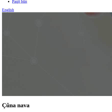
Paqij bûn
English
Çûna nava