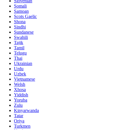
Slovenian
Somali
Samoan
Scots Gaelic
Shona
Sindhi
Sundanese
Swahili
Tajik
Tamil
Telugu
Thai
Ukrainian
Urdu
Uzbek
Vietnamese
Welsh
Xhosa
Yiddish
Yoruba
Zulu
Kinyarwanda
Tatar
Oriya
Turkmen