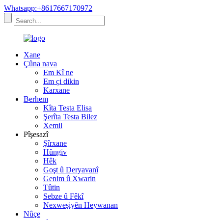
Whatsapp:+8617667170972
Xane
Çûna nava
Em Kî ne
Em çi dikin
Karxane
Berhem
Kîta Testa Elisa
Şerîta Testa Bilez
Xemil
Pîşesazî
Şîrxane
Hûngiv
Hêk
Goşt û Deryavanî
Genim û Xwarin
Tûtin
Sebze û Fêkî
Nexweşiyên Heywanan
Nûçe