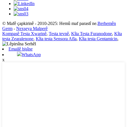
© Mafê çapkirinê - 2010-2025: Hemû maf parastî ne.
Berhemên
Germ
-
Nexşeya Malperê
Kompasê Testa Xwarinê
,
Testa tevnê
,
Kîta Testa Furanodone
,
Kîta
testa Zearalenone
,
Kîta testa Sensora Afla
,
Kîta testa Gentamicin
,
Emailê bişîne
WhatsApp
x