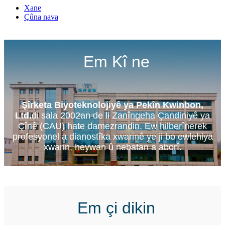
Xane
Çûna nava
Em Kî ne
Şîrketa Biyoteknolojiyê ya Pekîn Kwinbon,
Ltd.
di sala 2002an de li Zanîngeha Çandiniyê ya
Çînê (CAU) hate damezrandin. Ew hilberînerek
profesyonel a dianostîka xwarinê ye ji bo ewlehiya
xwarin, heywan û nebatan a aborî.
Em çi dikin