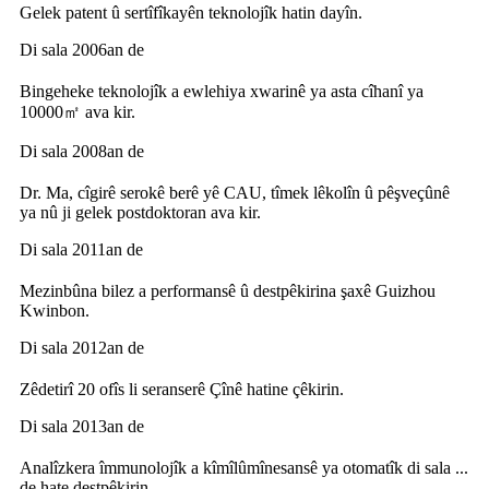
Gelek patent û sertîfîkayên teknolojîk hatin dayîn.
Di sala 2006an de
Bingeheke teknolojîk a ewlehiya xwarinê ya asta cîhanî ya
10000㎡ ava kir.
Di sala 2008an de
Dr. Ma, cîgirê serokê berê yê CAU, tîmek lêkolîn û pêşveçûnê
ya nû ji gelek postdoktoran ava kir.
Di sala 2011an de
Mezinbûna bilez a performansê û destpêkirina şaxê Guizhou
Kwinbon.
Di sala 2012an de
Zêdetirî 20 ofîs li seranserê Çînê hatine çêkirin.
Di sala 2013an de
Analîzkera îmmunolojîk a kîmîlûmînesansê ya otomatîk di sala ...
de hate destpêkirin.