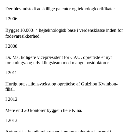
Der blev udstedt adskillige patenter og teknologicertifikater.
I 2006
Bygget 10.000㎡ højteknologisk base i verdensklasse inden for
fødevaresikkerhed.
I 2008
Dr. Ma, tidligere vicepræsident for CAU, oprettede et nyt
forsknings- og udviklingsteam med mange postdoktorer.
I 2011
Hurtig præstationsvækst og oprettelse af Guizhou Kwinbon-
filial.
I 2012
Mere end 20 kontorer bygget i hele Kina.
I 2013
Automatisk kemiluminescens-immunanalysator lanceret i