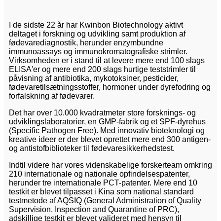
I de sidste 22 år har Kwinbon Biotechnology aktivt
deltaget i forskning og udvikling samt produktion af
fødevarediagnostik, herunder enzymbundne
immunoassays og immunokromatografiske strimler.
Virksomheden er i stand til at levere mere end 100 slags
ELISA'er og mere end 200 slags hurtige teststrimler til
påvisning af antibiotika, mykotoksiner, pesticider,
fødevaretilsætningsstoffer, hormoner under dyrefodring og
forfalskning af fødevarer.
Det har over 10.000 kvadratmeter store forsknings- og
udviklingslaboratorier, en GMP-fabrik og et SPF-dyrehus
(Specific Pathogen Free). Med innovativ bioteknologi og
kreative ideer er der blevet oprettet mere end 300 antigen-
og antistofbiblioteker til fødevaresikkerhedstest.
Indtil videre har vores videnskabelige forskerteam omkring
210 internationale og nationale opfindelsespatenter,
herunder tre internationale PCT-patenter. Mere end 10
testkit er blevet tilpasset i Kina som national standard
testmetode af AQSIQ (General Administration of Quality
Supervision, Inspection and Quarantine of PRC),
adskillige testkit er blevet valideret med hensyn til