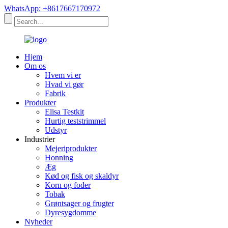
WhatsApp: +8617667170972
Hjem
Om os
Hvem vi er
Hvad vi gør
Fabrik
Produkter
Elisa Testkit
Hurtig teststrimmel
Udstyr
Industrier
Mejeriprodukter
Honning
Æg
Kød og fisk og skaldyr
Korn og foder
Tobak
Grøntsager og frugter
Dyresygdomme
Nyheder