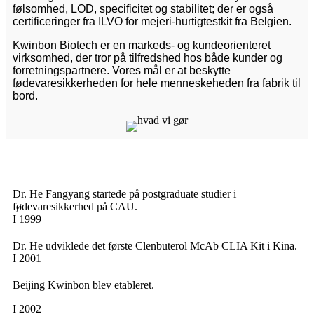
følsomhed, LOD, specificitet og stabilitet; der er også
certificeringer fra ILVO for mejeri-hurtigtestkit fra Belgien.
Kwinbon Biotech er en markeds- og kundeorienteret
virksomhed, der tror på tilfredshed hos både kunder og
forretningspartnere. Vores mål er at beskytte
fødevaresikkerheden for hele menneskeheden fra fabrik til
bord.
Dr. He Fangyang startede på postgraduate studier i
fødevaresikkerhed på CAU.
I 1999
Dr. He udviklede det første Clenbuterol McAb CLIA Kit i Kina.
I 2001
Beijing Kwinbon blev etableret.
I 2002