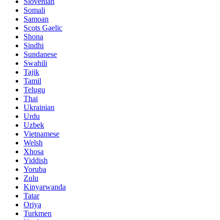
Slovenian
Somali
Samoan
Scots Gaelic
Shona
Sindhi
Sundanese
Swahili
Tajik
Tamil
Telugu
Thai
Ukrainian
Urdu
Uzbek
Vietnamese
Welsh
Xhosa
Yiddish
Yoruba
Zulu
Kinyarwanda
Tatar
Oriya
Turkmen