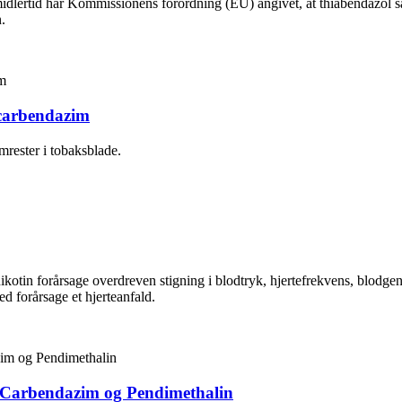
midlertid har Kommissionens forordning (EU) angivet, at thiabendazol sa
.
o carbendazim
imrester i tobaksblade.
otin forårsage overdreven stigning i blodtryk, hjertefrekvens, blodgen
d forårsage et hjerteanfald.
co Carbendazim og Pendimethalin