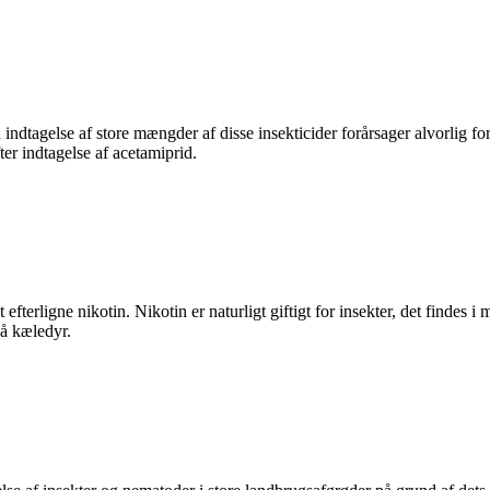
ndtagelse af store mængder af disse insekticider forårsager alvorlig for
er indtagelse af acetamiprid.
t efterligne nikotin. Nikotin er naturligt giftigt for insekter, det finde
på kæledyr.