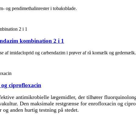
zim- og pendimethalinrester i tobaksblade.
bendazim kombination 2 i 1
lyse af imidacloprid og carbendazim i prøver af rå komælk og gedemælk.
 og ciprofloxacin
fektive antimikrobielle lægemidler, der tilhører fluorquinolo
ultur. Den maksimale restgrænse for enrofloxacin og ciproflo
r og anden hurtig testning på stedet.