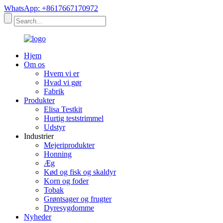
WhatsApp: +8617667170972
Hjem
Om os
Hvem vi er
Hvad vi gør
Fabrik
Produkter
Elisa Testkit
Hurtig teststrimmel
Udstyr
Industrier
Mejeriprodukter
Honning
Æg
Kød og fisk og skaldyr
Korn og foder
Tobak
Grøntsager og frugter
Dyresygdomme
Nyheder