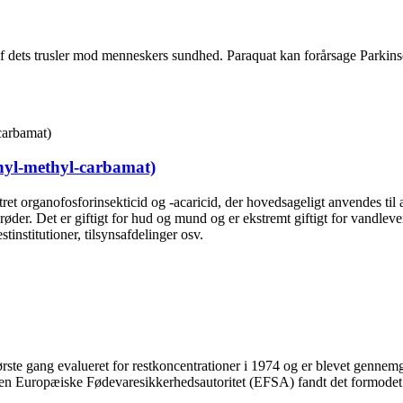
 af dets trusler mod menneskers sundhed. Paraquat kan forårsage Par
enyl-methyl-carbamat)
et organofosforinsekticid og -acaricid, der hovedsageligt anvendes til
øder. Det er giftigt for hud og mund og er ekstremt giftigt for vandlev
stinstitutioner, tilsynsafdelinger osv.
 første gang evalueret for restkoncentrationer i 1974 og er blevet genne
 Den Europæiske Fødevaresikkerhedsautoritet (EFSA) fandt det formode