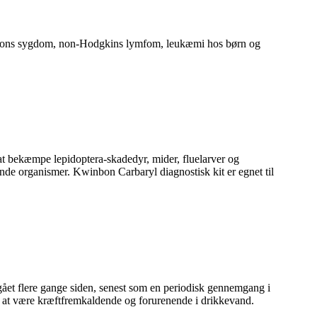
kinsons sygdom, non-Hodgkins lymfom, leukæmi hos børn og
 at bekæmpe lepidoptera-skadedyr, mider, fluelarver og
ende organismer. Kwinbon Carbaryl diagnostisk kit er egnet til
mgået flere gange siden, senest som en periodisk gennemgang i
t at være kræftfremkaldende og forurenende i drikkevand.