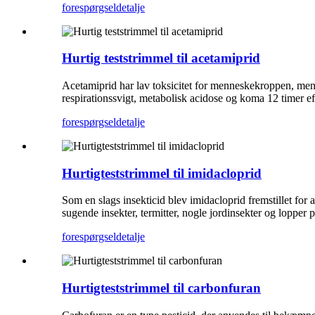
forespørgsel
detalje
Hurtig teststrimmel til acetamiprid
Acetamiprid har lav toksicitet for menneskekroppen, men i
respirationssvigt, metabolisk acidose og koma 12 timer eft
forespørgsel
detalje
Hurtigteststrimmel til imidacloprid
Som en slags insekticid blev imidacloprid fremstillet for a
sugende insekter, termitter, nogle jordinsekter og lopper 
forespørgsel
detalje
Hurtigteststrimmel til carbonfuran