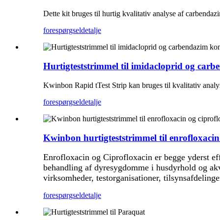
Dette kit bruges til hurtig kvalitativ analyse af carbenda
forespørgsel
detalje
Hurtigteststrimmel til imidacloprid og car
Kwinbon Rapid tTest Strip kan bruges til kvalitativ ana
forespørgsel
detalje
Kwinbon hurtigteststrimmel til enrofloxacin
Enrofloxacin og Ciprofloxacin er begge yderst ef
behandling af dyresygdomme i husdyrhold og akvak
virksomheder, testorganisationer, tilsynsafdelinge
forespørgsel
detalje