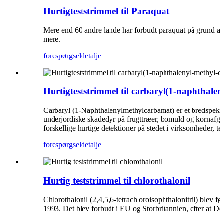
Hurtigteststrimmel til Paraquat
Mere end 60 andre lande har forbudt paraquat på grund
mere.
forespørgsel
detalje
Hurtigteststrimmel til carbaryl(1-naphthal
Carbaryl (1-Naphthalenylmethylcarbamat) er et bredspektr
underjordiske skadedyr på frugttræer, bomuld og kornafgr
forskellige hurtige detektioner på stedet i virksomheder, te
forespørgsel
detalje
Hurtig teststrimmel til chlorothalonil
Chlorothalonil (2,4,5,6-tetrachloroisophthalonitril) blev
1993. Det blev forbudt i EU og Storbritannien, efter at