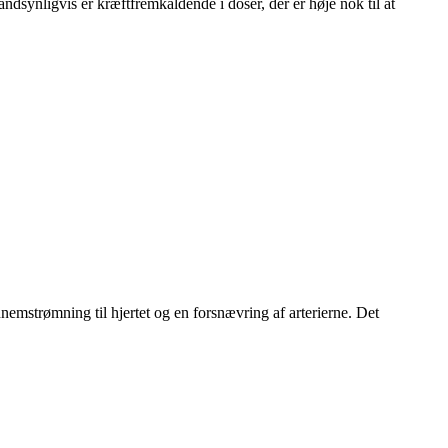
ndsynligvis er kræftfremkaldende i doser, der er høje nok til at
nemstrømning til hjertet og en forsnævring af arterierne. Det