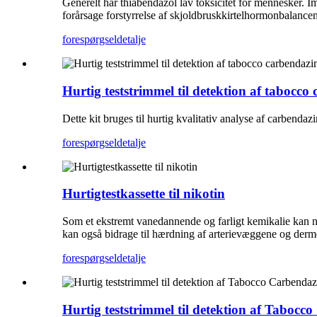
Generelt har thiabendazol lav toksicitet for mennesker. I
forårsage forstyrrelse af skjoldbruskkirtelhormonbalancen
forespørgsel
detalje
Hurtig teststrimmel til detektion af tabocc
Dette kit bruges til hurtig kvalitativ analyse af carbendaz
forespørgsel
detalje
Hurtigtestkassette til nikotin
Som et ekstremt vanedannende og farligt kemikalie kan nik
kan også bidrage til hærdning af arterievæggene og derme
forespørgsel
detalje
Hurtig teststrimmel til detektion af Taboc