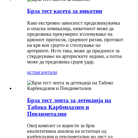
Брза тест касета за никотин
Како екстремно зависност предизвикувачка
и опасна хемикалија, никотинот може да
предизвика прекумерно зголемување на
крвниот притисок, срцевиот ритам, протокот
на крв кон срцето и стеснување на
артериите. Исто така, може да придонесе за
стврднување на артериските ѕидови, а потоа
може да предизвика срцев удар.
истрага
детали
Брза тест лента за детекција на
Табоко Карбендазим и
Пендиметалин
Овој комплет се користи за брза
квалитативна анализа на остатоци од
карбендазим и пендиметалин во лист од