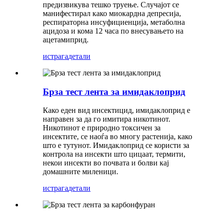
предизвикува тешко труење. Случајот се
манифестирал како миокардна депресија,
респираторна инсуфициенција, метаболна
ацидоза и кома 12 часа по внесувањето на
ацетамиприд.
истрага
детали
Брза тест лента за имидаклоприд
Како еден вид инсектицид, имидаклоприд е
направен за да го имитира никотинот.
Никотинот е природно токсичен за
инсектите, се наоѓа во многу растенија, како
што е тутунот. Имидаклоприд се користи за
контрола на инсекти што цицаат, термити,
некои инсекти во почвата и болви кај
домашните миленици.
истрага
детали