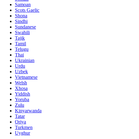
Samoan
Scots Gaelic
Shona
Sindhi
Sundanese
Swahili
Tajik
Tamil
Telugu
Thai
Ukrainian
Urdu
Uzbek
Vietnamese
Welsh
Xhosa
Yiddish
Yoruba
Zulu
Kinyarwanda
Tatar
Oriya
Turkmen
Uyghur