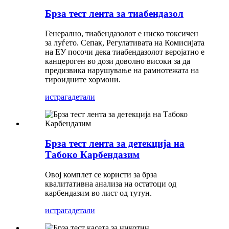
Брза тест лента за тиабендазол
Генерално, тиабендазолот е ниско токсичен
за луѓето. Сепак, Регулативата на Комисијата
на ЕУ посочи дека тиабендазолот веројатно е
канцероген во дози доволно високи за да
предизвика нарушување на рамнотежата на
тироидните хормони.
истрага
детали
Брза тест лента за детекција на
Табоко Карбендазим
Овој комплет се користи за брза
квалитативна анализа на остатоци од
карбендазим во лист од тутун.
истрага
детали