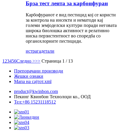
Брза тест лента за карбонфуран
Карбофуранот е вид пестицид кој се користи
за контрола на инсекти и нематоди кај
големи земјоделски култури поради неговата
широка биолошка активност и релативно
ниска перзистентност во споредба со
органохлорните пестициди.
истрага
детали
1
2
3
4
5
6
Следно >
>>
Страница 1 / 13
Препорачани производи
Жешки ознаки
Мапа на сајтот.xml
product@kwinbon.com
Пекинг Квинбон Технолоџи ко., ООД
Тел:+86 15231118512