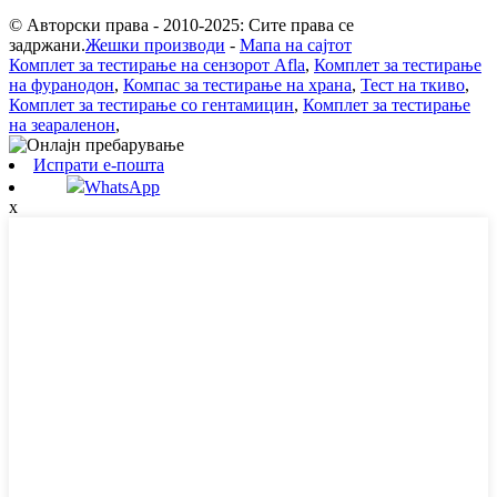
© Авторски права - 2010-2025: Сите права се
задржани.
Жешки производи
-
Мапа на сајтот
Комплет за тестирање на сензорот Afla
,
Комплет за тестирање
на фуранодон
,
Компас за тестирање на храна
,
Тест на ткиво
,
Комплет за тестирање со гентамицин
,
Комплет за тестирање
на зеараленон
,
Испрати е-пошта
WhatsApp
x