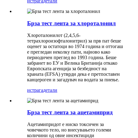
истрага
детали
Брза тест лента за хлороталонил
Хлороталонилот (2,4,5,6-
тетрахлороизофталонитрил) за прв пат беше
оценет за остатоци во 1974 година и оттогаш
е прегледан неколку пати, најново како
периодичен преглед во 1993 година. Беше
забранет во ЕУ и Велика Британија откако
Европската агенција за безбедност на
храната (EFSA) утврди дека е претпоставен
канцероген и загадувач на водата за пиење.
истрага
детали
Брза тест лента за ацетамиприд
Ацетамипридот е ниско токсичен за
човечкото тело, но внесувањето големи
количини од овие инсектициди