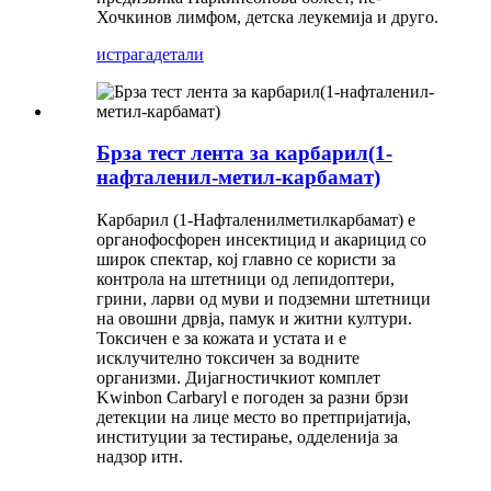
Хочкинов лимфом, детска леукемија и друго.
истрага
детали
Брза тест лента за карбарил(1-
нафталенил-метил-карбамат)
Карбарил (1-Нафталенилметилкарбамат) е
органофосфорен инсектицид и акарицид со
широк спектар, кој главно се користи за
контрола на штетници од лепидоптери,
грини, ларви од муви и подземни штетници
на овошни дрвја, памук и житни култури.
Токсичен е за кожата и устата и е
исклучително токсичен за водните
организми. Дијагностичкиот комплет
Kwinbon Carbaryl е погоден за разни брзи
детекции на лице место во претпријатија,
институции за тестирање, одделенија за
надзор итн.