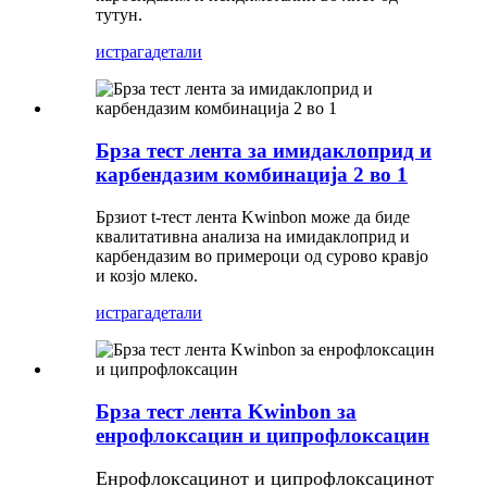
тутун.
истрага
детали
Брза тест лента за имидаклоприд и
карбендазим комбинација 2 во 1
Брзиот t-тест лента Kwinbon може да биде
квалитативна анализа на имидаклоприд и
карбендазим во примероци од сурово кравјо
и козјо млеко.
истрага
детали
Брза тест лента Kwinbon за
енрофлоксацин и ципрофлоксацин
Енрофлоксацинот и ципрофлоксацинот