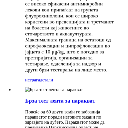
се високо ефикасни антимикробни
лекови кои припаѓаат на групата
флуорохинолони, кои се широко
користени во превенцијата и третманот
на болести кај животните во
сточарството и аквакултурата.
Максималната граница на остатоци од
енрофлоксацин и ципрофлоксацин во
јајцата е 10 μg/kg, што е погодно за
претпријатија, организации за
тестирање, одделенија за надзор и
други брзи тестирања на лице место.
истрага
детали
Брза тест лента за паракват
Повеќе од 60 други земји го забранија
паракватот поради неговите закани по
здравјето на луѓето. Паракватот може да
предизвика Паркинсонова болест, не-