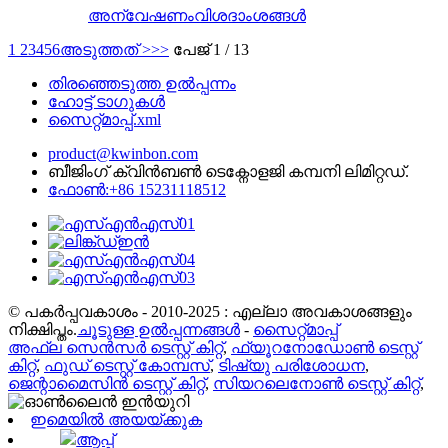
അന്വേഷണം
വിശദാംശങ്ങൾ
1
2
3
4
5
6
അടുത്തത് >
>>
പേജ് 1 / 13
തിരഞ്ഞെടുത്ത ഉൽപ്പന്നം
ഹോട്ട് ടാഗുകൾ
സൈറ്റ്മാപ്പ്.xml
product@kwinbon.com
ബീജിംഗ് ക്വിൻബൺ ടെക്നോളജി കമ്പനി ലിമിറ്റഡ്.
ഫോൺ:+86 15231118512
© പകർപ്പവകാശം - 2010-2025 : എല്ലാ അവകാശങ്ങളും
നിക്ഷിപ്തം.
ചൂടുള്ള ഉൽപ്പന്നങ്ങൾ
-
സൈറ്റ്മാപ്പ്
അഫ്ല സെൻസർ ടെസ്റ്റ് കിറ്റ്
,
ഫ്യൂറനോഡോൺ ടെസ്റ്റ്
കിറ്റ്
,
ഫുഡ് ടെസ്റ്റ് കോമ്പസ്
,
ടിഷ്യു പരിശോധന
,
ജെന്റാമൈസിൻ ടെസ്റ്റ് കിറ്റ്
,
സിയറലെനോൺ ടെസ്റ്റ് കിറ്റ്
,
ഇമെയിൽ അയയ്ക്കുക
ആപ്പ്