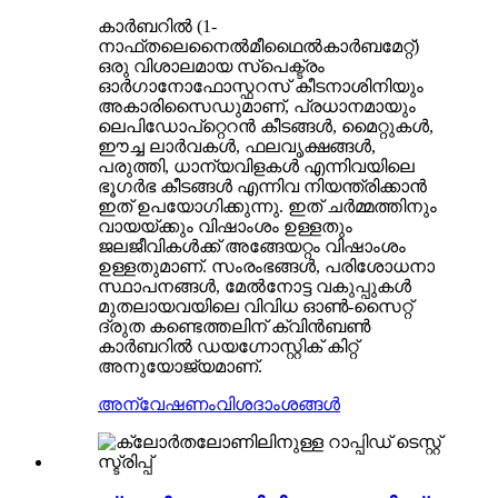
കാർബറിൽ (1-
നാഫ്തലെനൈൽമീഥൈൽകാർബമേറ്റ്)
ഒരു വിശാലമായ സ്പെക്ട്രം
ഓർഗാനോഫോസ്ഫറസ് കീടനാശിനിയും
അകാരിസൈഡുമാണ്, പ്രധാനമായും
ലെപിഡോപ്റ്റെറൻ കീടങ്ങൾ, മൈറ്റുകൾ,
ഈച്ച ലാർവകൾ, ഫലവൃക്ഷങ്ങൾ,
പരുത്തി, ധാന്യവിളകൾ എന്നിവയിലെ
ഭൂഗർഭ കീടങ്ങൾ എന്നിവ നിയന്ത്രിക്കാൻ
ഇത് ഉപയോഗിക്കുന്നു. ഇത് ചർമ്മത്തിനും
വായയ്ക്കും വിഷാംശം ഉള്ളതും
ജലജീവികൾക്ക് അങ്ങേയറ്റം വിഷാംശം
ഉള്ളതുമാണ്. സംരംഭങ്ങൾ, പരിശോധനാ
സ്ഥാപനങ്ങൾ, മേൽനോട്ട വകുപ്പുകൾ
മുതലായവയിലെ വിവിധ ഓൺ-സൈറ്റ്
ദ്രുത കണ്ടെത്തലിന് ക്വിൻബൺ
കാർബറിൽ ഡയഗ്നോസ്റ്റിക് കിറ്റ്
അനുയോജ്യമാണ്.
അന്വേഷണം
വിശദാംശങ്ങൾ