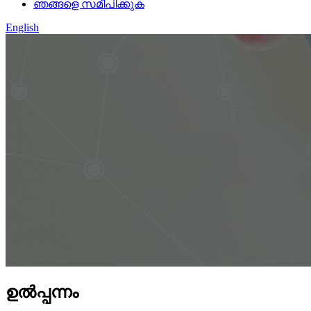
ഞങ്ങളെ സമീപിക്കുക
English
ഉൽപ്പന്നം