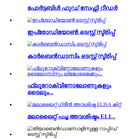
പോർട്ടബിൾ ഫുഡ് സേഫ്റ്റി റീഡർ
ഇപ്രോഡിയോൺ ടെസ്റ്റ് സ്ട്രിപ്പ്
കാർബെൻഡാസിം ടെസ്റ്റ് സ്ട്രിപ്പ്
ഫ്ലൂറോക്വിനോലോണുകളും
ടൈലും...
മലാഖൈറ്റ് പച്ച അവശിഷ്ടം ELI...