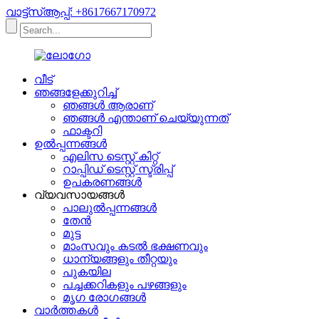
വാട്ട്‌സ്ആപ്പ്: +8617667170972
വീട്
ഞങ്ങളേക്കുറിച്ച്
ഞങ്ങള്‍ ആരാണ്
ഞങ്ങൾ എന്താണ് ചെയ്യുന്നത്
ഫാക്ടറി
ഉൽപ്പന്നങ്ങൾ
എലിസ ടെസ്റ്റ് കിറ്റ്
റാപ്പിഡ് ടെസ്റ്റ് സ്ട്രിപ്പ്
ഉപകരണങ്ങൾ
വ്യവസായങ്ങൾ
പാലുൽപ്പന്നങ്ങൾ
തേൻ
മുട്ട
മാംസവും കടൽ ഭക്ഷണവും
ധാന്യങ്ങളും തീറ്റയും
പുകയില
പച്ചക്കറികളും പഴങ്ങളും
മൃഗ രോഗങ്ങൾ
വാർത്തകൾ