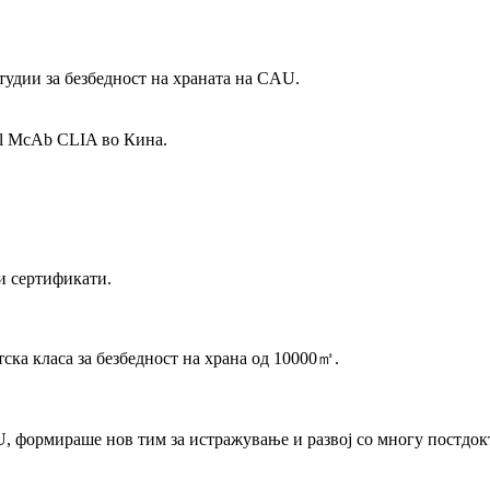
тудии за безбедност на храната на CAU.
ol McAb CLIA во Кина.
и сертификати.
ска класа за безбедност на храна од 10000㎡.
, формираше нов тим за истражување и развој со многу постдок