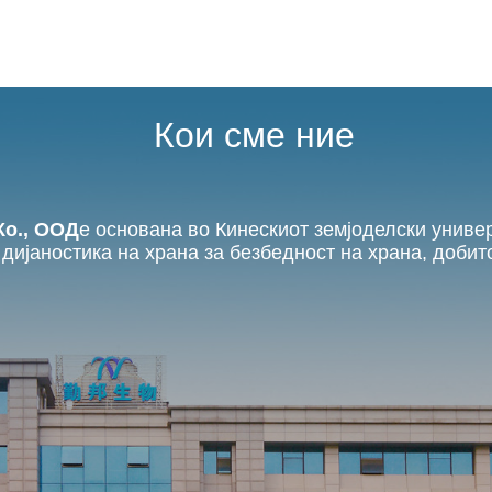
Кои сме ние
Ко., ООД
е основана во Кинескиот земјоделски универ
ијаностика на храна за безбедност на храна, добито