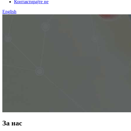
Контактирајте не
English
За нас