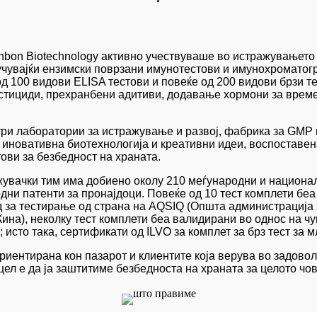
nbon Biotechnology активно учествуваше во истражувањето 
лучувајќи ензимски поврзани имунотестови и имунохроматогр
од 100 видови ELISA тестови и повеќе од 200 видови брзи т
естициди, прехранбени адитиви, додавање хормони за врем
три лаборатории за истражување и развој, фабрика за GMP
 иновативна биотехнологија и креативни идеи, воспоставен
тови за безбедност на храната.
жувачки тим има добиено околу 210 меѓународни и национал
дни патенти за пронајдоци. Повеќе од 10 тест комплети беа
за тестирање од страна на AQSIQ (Општа администрација з
Кина), неколку тест комплети беа валидирани во однос на ч
исто така, сертификати од ILVO за комплет за брз тест за м
риентирана кон пазарот и клиентите која верува во задовол
ел е да ја заштитиме безбедноста на храната за целото чо