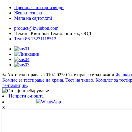
Препорачани производи
Жешки ознаки
Мапа на сајтот.xml
product@kwinbon.com
Пекинг Квинбон Технолоџи ко., ООД
Тел:+86 15231118512
© Авторски права - 2010-2025: Сите права се задржани.
Жешки 
Компас за тестирање на храна
,
Тест на ткиво
,
Комплет за тести
гентамицин
,
Испрати е-пошта
WhatsApp
x