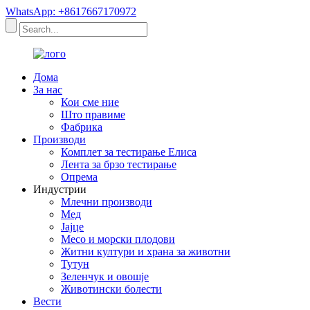
WhatsApp: +8617667170972
Дома
За нас
Кои сме ние
Што правиме
Фабрика
Производи
Комплет за тестирање Елиса
Лента за брзо тестирање
Опрема
Индустрии
Млечни производи
Мед
Јајце
Месо и морски плодови
Житни култури и храна за животни
Тутун
Зеленчук и овошје
Животински болести
Вести