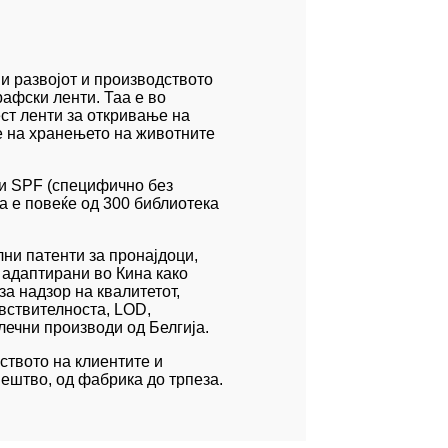
и развојот и производството
афски ленти. Таа е во
ест ленти за откривање на
е на хранењето на животните
 и SPF (специфично без
а е повеќе од 300 библиотека
ни патенти за пронајдоци,
 адаптирани во Кина како
а надзор на квалитетот,
увствителноста, LOD,
лечни производи од Белгија.
ството на клиентите и
вештво, од фабрика до трпеза.