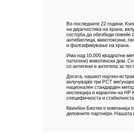
Во последните 22 години, Kwi
на дијагностика на храна, вк
состојба да обезбеди повеќе 
антибиотици, микотоксини, п
и фалсификување на храна.
Има над 10.000 квадратни ме
патогени) животински дом. Со
со антигени и антитела за тес
Досега, нашиот научно-истра
вклучувајќи три PCT меѓунаро
национален стандарден метод 
инспекција и карантин на НР 
специфичноста и стабилноста; 
Квинбон Биотек е компанија о
деловните партнери. Нашата ц