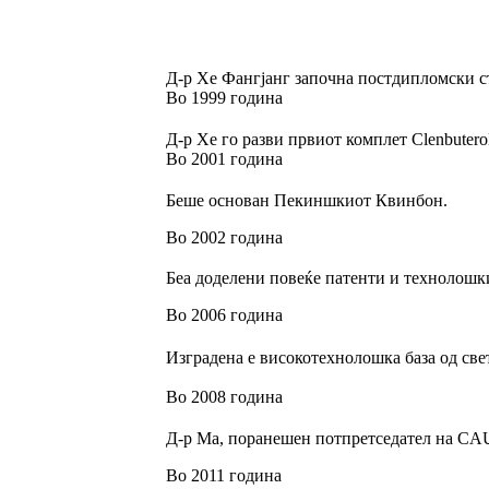
Д-р Хе Фангјанг започна постдипломски с
Во 1999 година
Д-р Хе го разви првиот комплет Clenbuter
Во 2001 година
Беше основан Пекиншкиот Квинбон.
Во 2002 година
Беа доделени повеќе патенти и технолошк
Во 2006 година
Изградена е високотехнолошка база од свет
Во 2008 година
Д-р Ма, поранешен потпретседател на CAU
Во 2011 година