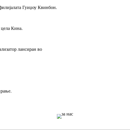
 филијалата Гуиџоу Квинбон.
 цела Кина.
лизатор лансиран во
ирање.