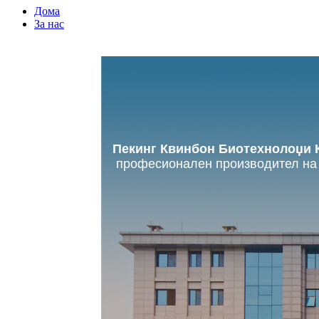
Дома
За нас
Пекинг Квинбон Биотехнолоџи 
професионален производител на д