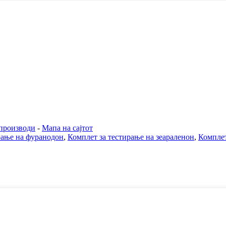
производи
-
Мапа на сајтот
рање на фуранодон
,
Комплет за тестирање на зеараленон
,
Комплет