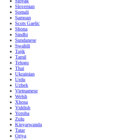
Slovak
Slovenian
Somali
Samoan
Scots Gaelic
Shona
Sindhi
Sundanese
Swahili
Tajik
Tamil
Telugu
Thai
Ukrainian
Urdu
Uzbek
Vietnamese
Welsh
Xhosa
Yiddish
Yoruba
Zulu
Kinyarwanda
Tatar
Oriya