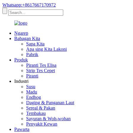
Whatsapp:+8617667170972
Ngarep
Babagan Kita
Sapa Kita
Apa sing Kita Lakoni
Pabrik
Produk
Piranti Tes Elisa
Strip Tes Cepet
Piranti
Industri
Susu
Madu
Endhog
Daging & Panganan Laut
Sereal & Pakan
Tembakau
Sayuran & Woh-wohan
Penyakit Kewan
Pawarta