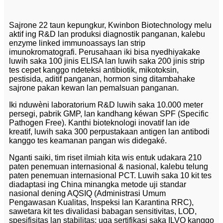
Sajrone 22 taun kepungkur, Kwinbon Biotechnology melu
aktif ing R&D lan produksi diagnostik panganan, kalebu
enzyme linked immunoassays lan strip
imunokromatografi. Perusahaan iki bisa nyedhiyakake
luwih saka 100 jinis ELISA lan luwih saka 200 jinis strip
tes cepet kanggo ndeteksi antibiotik, mikotoksin,
pestisida, aditif panganan, hormon sing ditambahake
sajrone pakan kewan lan pemalsuan panganan.
Iki nduwèni laboratorium R&D luwih saka 10.000 meter
persegi, pabrik GMP, lan kandhang kéwan SPF (Specific
Pathogen Free). Kanthi bioteknologi inovatif lan ide
kreatif, luwih saka 300 perpustakaan antigen lan antibodi
kanggo tes keamanan pangan wis didegaké.
Nganti saiki, tim riset ilmiah kita wis entuk udakara 210
paten penemuan internasional & nasional, kalebu telung
paten penemuan internasional PCT. Luwih saka 10 kit tes
diadaptasi ing China minangka metode uji standar
nasional dening AQSIQ (Administrasi Umum
Pengawasan Kualitas, Inspeksi lan Karantina RRC),
sawetara kit tes divalidasi babagan sensitivitas, LOD,
spesifisitas lan stabilitas; uga sertifikasi saka ILVO kanggo