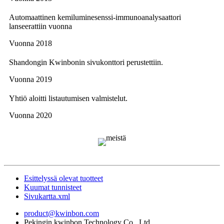
Automaattinen kemiluminesenssi-immunoanalysaattori
lanseerattiin vuonna
Vuonna 2018
Shandongin Kwinbonin sivukonttori perustettiin.
Vuonna 2019
Yhtiö aloitti listautumisen valmistelut.
Vuonna 2020
Esittelyssä olevat tuotteet
Kuumat tunnisteet
Sivukartta.xml
product@kwinbon.com
Pekingin kwinbon Technology Co., Ltd.