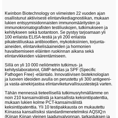
Kwinbon Biotechnology on viimeisten 22 vuoden ajan
osallistunut aktiivisesti elintarvikediagnostiikan, mukaan
lukien entsyymisidonnaisten immunomääritysten ja
immunokromatografisten testiliuskojen, tutkimukseen ja
kehitykseen sekä tuotantoon. Se pystyy tarjoamaan yli
100 erilaista ELISA-testiä ja yli 200 erilaista
pikatestiliuskaa antibioottien, mykotoksiinien, torjunta-
aineiden, elintarvikelisäaineiden ja hormonien
havaitsemiseen eläinten ruokinnan aikana sekä
elintarvikkeiden väärentämiseen.
Sillä on yli 10 000 neliömetrin tutkimus- ja
kehityslaboratoriot, GMP-tehdas ja SPF (Specific
Pathogen Free) -eläintalo. Innovatiivisen bioteknologian
ja luovien ideoiden avulla on perustettu yli 300 antigeeni-
ja vasta-ainekirjastoa elintarviketurvallisuustestejä varten.
Tähän mennessä tieteellisellä tutkimusryhmällämme on
noin 210 kansainvälistä ja kansallista keksintöpatenttia,
mukaan lukien kolme PCT-kansainvälistä
keksintöpatenttia. Yli 10 testipakkausta on mukautettu
Kiinassa kansallisiksi standardimenetelmiksi AQSIQ:n
(Kiinan Kiinan yleinen laadunvalvonnan, tarkastuksen ja