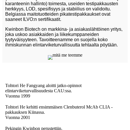
karanteenin hallinto) toimesta, useiden testipakkausten
herkkyys, LOD, spesifisyys ja stabiilius on validoitu.
Belgiassa maitotuotteiden pikatestipakkaukset ovat
saaneet ILVO:n sertifikaatit.
Kwinbon Biotech on markkina- ja asiakaslähtöinen yritys,
joka uskoo asiakkaiden ja liikekumppaneiden
tyytyväisyyteen. Tavoitteenamme on suojella koko
ihmiskunnan elintarviketurvallisuutta tehtaalta pöytään.
Tohtori He Fangyang aloitti jatko-opinnot
elintarviketurvallisuudesta CAU:ssa.
Vuonna 1999
Tohtori He kehitti ensimmäisen Clenbuterol McAb CLIA -
pakkauksen Kiinassa.
Vuonna 2001
Pekingin Kwinbon perustettiin.