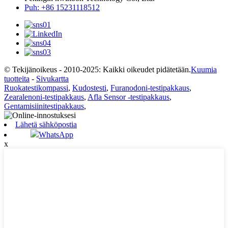
Puh: +86 15231118512
© Tekijänoikeus - 2010-2025: Kaikki oikeudet pidätetään.
Kuumia
tuotteita
-
Sivukartta
Ruokatestikompassi
,
Kudostesti
,
Furanodoni-testipakkaus
,
Zearalenoni-testipakkaus
,
Afla Sensor -testipakkaus
,
Gentamisiinitestipakkaus
,
Lähetä sähköpostia
WhatsApp
x