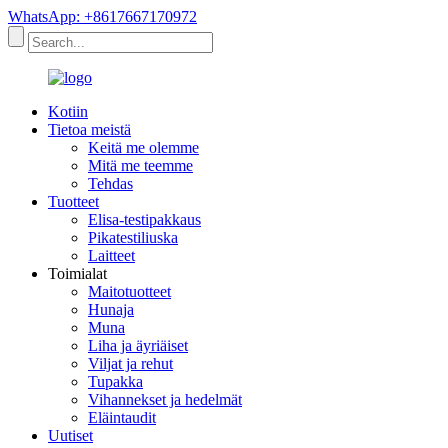
WhatsApp: +8617667170972
Kotiin
Tietoa meistä
Keitä me olemme
Mitä me teemme
Tehdas
Tuotteet
Elisa-testipakkaus
Pikatestiliuska
Laitteet
Toimialat
Maitotuotteet
Hunaja
Muna
Liha ja äyriäiset
Viljat ja rehut
Tupakka
Vihannekset ja hedelmät
Eläintaudit
Uutiset