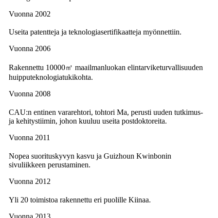
Vuonna 2002
Useita patentteja ja teknologiasertifikaatteja myönnettiin.
Vuonna 2006
Rakennettu 10000㎡ maailmanluokan elintarviketurvallisuuden
huipputeknologiatukikohta.
Vuonna 2008
CAU:n entinen vararehtori, tohtori Ma, perusti uuden tutkimus-
ja kehitystiimin, johon kuuluu useita postdoktoreita.
Vuonna 2011
Nopea suorituskyvyn kasvu ja Guizhoun Kwinbonin
sivuliikkeen perustaminen.
Vuonna 2012
Yli 20 toimistoa rakennettu eri puolille Kiinaa.
Vuonna 2013