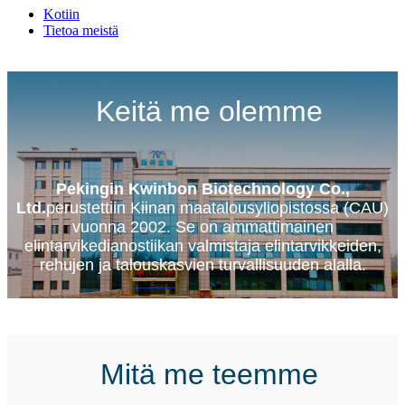
Kotiin
Tietoa meistä
Keitä me olemme
Pekingin Kwinbon Biotechnology Co.,
Ltd.
perustettiin Kiinan maatalousyliopistossa (CAU)
vuonna 2002. Se on ammattimainen
elintarvikedianostiikan valmistaja elintarvikkeiden,
rehujen ja talouskasvien turvallisuuden alalla.
Mitä me teemme