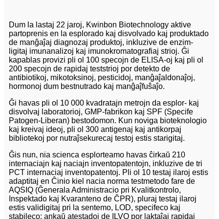
Dum la lastaj 22 jaroj, Kwinbon Biotechnology aktive
partoprenis en la esplorado kaj disvolvado kaj produktado
de manĝaĵaj diagnozaj produktoj, inkluzive de enzim-
ligitaj imunanalizoj kaj imunokromatografiaj strioj. Ĝi
kapablas provizi pli ol 100 specojn de ELISA-oj kaj pli ol
200 specojn de rapidaj teststrioj por detekto de
antibiotikoj, mikotoksinoj, pesticidoj, manĝaĵaldonaĵoj,
hormonoj dum bestnutrado kaj manĝaĵfuŝaĵo.
Ĝi havas pli ol 10 000 kvadratajn metrojn da esplor- kaj
disvolvaj laboratorioj, GMP-fabrikon kaj SPF (Specife
Patogen-Liberan) bestodomon. Kun noviga bioteknologio
kaj kreivaj ideoj, pli ol 300 antigenaj kaj antikorpaj
bibliotekoj por nutraĵsekurecaj testoj estis starigitaj.
Ĝis nun, nia scienca esplorteamo havas ĉirkaŭ 210
internaciajn kaj naciajn inventopatentojn, inkluzive de tri
PCT internaciaj inventopatentoj. Pli ol 10 testaj ilaroj estis
adaptitaj en Ĉinio kiel nacia norma testmetodo fare de
AQSIQ (Ĝenerala Administracio pri Kvalitkontrolo,
Inspektado kaj Kvaranteno de ĈPR), pluraj testaj ilaroj
estis validigitaj pri la sentemo, LOD, specifeco kaj
stabileco; ankaŭ atestadoj de ILVO por laktaĵaj rapidaj