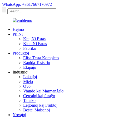
WhatsApp: +8617667170972
Hejmo
Pri Ni
Kiuj Ni Estas
Kion Ni Faras
Fabriko
Produktoj
Elisa Testa Kompleto
Rapida Teststrio
Ekipaĵo
Industrioj
Laktaĵoj
Mielo
Ovo
Viando kaj Marmanĝaĵoj
Cerealoj kaj furaĝo
Tabako
Legomoj kaj Fruktoj
Bestaj Malsanoj
Novaĵoj