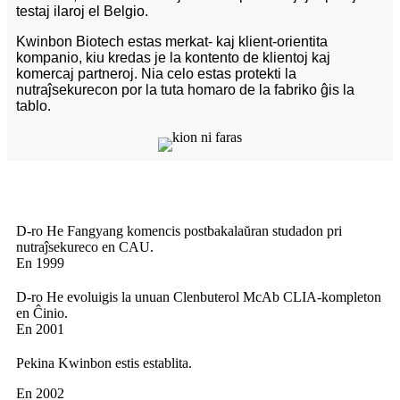
testaj ilaroj el Belgio.
Kwinbon Biotech estas merkat- kaj klient-orientita
kompanio, kiu kredas je la kontento de klientoj kaj
komercaj partneroj. Nia celo estas protekti la
nutraĵsekurecon por la tuta homaro de la fabriko ĝis la
tablo.
D-ro He Fangyang komencis postbakalaŭran studadon pri
nutraĵsekureco en CAU.
En 1999
D-ro He evoluigis la unuan Clenbuterol McAb CLIA-kompleton
en Ĉinio.
En 2001
Pekina Kwinbon estis establita.
En 2002