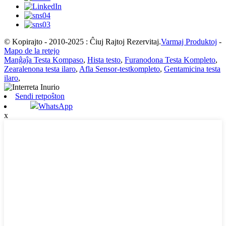
© Kopirajto - 2010-2025 : Ĉiuj Rajtoj Rezervitaj.
Varmaj Produktoj
-
Mapo de la retejo
Manĝaĵa Testa Kompaso
,
Hista testo
,
Furanodona Testa Kompleto
,
Zearalenona testa ilaro
,
Afla Sensor-testkompleto
,
Gentamicina testa
ilaro
,
Sendi retpoŝton
WhatsApp
x