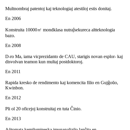
Multnombraj patentoj kaj teknologiaj atestiloj estis donitaj.
En 2006
Konstruita 10000㎡ mondklasa nutraĵsekureca altteknologia
bazo.
En 2008
D-ro Ma, iama vicprezidanto de CAU, starigis novan esplor- kaj
disvolvan teamon kun multaj postdoktoroj.
En 2011
Rapida kresko de rendimento kaj komencita filio en Gujĝoŭo,
Kwinbon.
En 2012
Pli ol 20 oficejoj konstruitaj en tuta Ĉinio.
En 2013
Aŭtomata kemilumineska imunanalizilo lanĉita en