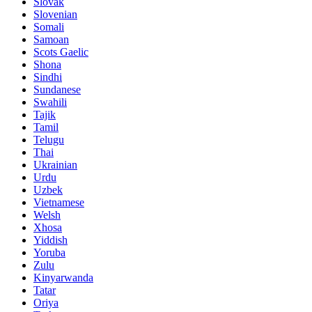
Slovak
Slovenian
Somali
Samoan
Scots Gaelic
Shona
Sindhi
Sundanese
Swahili
Tajik
Tamil
Telugu
Thai
Ukrainian
Urdu
Uzbek
Vietnamese
Welsh
Xhosa
Yiddish
Yoruba
Zulu
Kinyarwanda
Tatar
Oriya