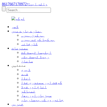
واٹس ایپ:+8617667170972
گھر
ہمارے بارے میں
ہم کون ہیں۔
ہم کیا کرتے ہیں۔
کارخانہ
مصنوعات
ایلیسا ٹیسٹ کٹ
ریپڈ ٹیسٹ پٹی
سامان
صنعتیں
ڈیری
شہد
انڈا
گوشت اور سمندری غذا
اناج اور فیڈ
تمباکو
سبزیاں اور پھل
جانوروں کی بیماریاں
خبریں