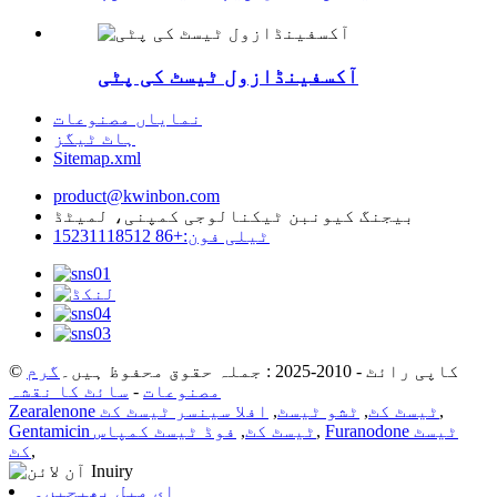
آکسفینڈازول ٹیسٹ کی پٹی
نمایاں مصنوعات
ہاٹ ٹیگز
Sitemap.xml
product@kwinbon.com
بیجنگ کیونبن ٹیکنالوجی کمپنی، لمیٹڈ
ٹیلی فون:+86 15231118512
© کاپی رائٹ - 2010-2025 : جملہ حقوق محفوظ ہیں۔
گرم
مصنوعات
-
سائٹ کا نقشہ
,
Zearalenone ٹیسٹ کٹ
,
ٹشو ٹیسٹ
,
افلا سینسر ٹیسٹ کٹ
Furanodone ٹیسٹ
,
Gentamicin ٹیسٹ کٹ
,
فوڈ ٹیسٹ کمپاس
,
کٹ
ای میل بھیجیں۔