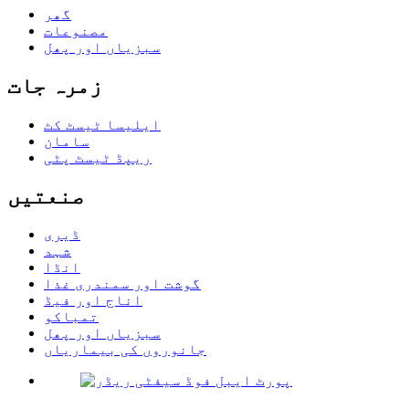
گھر
مصنوعات
سبزیاں اور پھل
زمرہ جات
ایلیسا ٹیسٹ کٹ
سامان
ریپڈ ٹیسٹ پٹی
صنعتیں
ڈیری
شہد
انڈا
گوشت اور سمندری غذا
اناج اور فیڈ
تمباکو
سبزیاں اور پھل
جانوروں کی بیماریاں