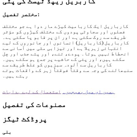
کاربریل ریپڈ ٹیسٹ کی پٹی
مختصر تفصیل:
کارباریل ایک کاربامیٹ کیڑے مار دوا ہے جو مختلف
فصلوں اور سجاوٹی پودوں کے مختلف کیڑوں کو مؤثر
طریقے سے روک سکتی ہے اور ان پر قابو پا سکتی ہے۔
کارباریل (کارباریل) انسانوں اور جانوروں کے لیے
انتہائی زہریلا ہے اور تیزابی مٹی میں آسانی سے
انحطاط نہیں ہوتا۔ پودے، تنے، اور پتے جذب اور چل
سکتے ہیں، اور پتی کے حاشیے پر جمع ہو سکتے ہیں۔
کارباریل سے آلودہ سبزیوں کو غلط طریقے سے
سنبھالنے کی وجہ سے وقتاً فوقتاً زہر کے واقعات ہوتے
رہتے ہیں۔
ہمیں ای میل بھیجیں۔
استعمال کے لیے ہدایات
مصنوعات کی تفصیل
پروڈکٹ ٹیگز
بلی