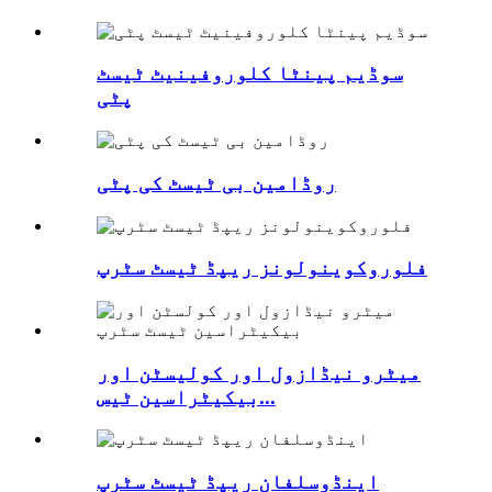
سوڈیم پینٹا کلوروفینیٹ ٹیسٹ
پٹی
روڈامین بی ٹیسٹ کی پٹی
فلوروکوینولونز ریپڈ ٹیسٹ سٹرپ
میٹرو نیڈازول اور کولیسٹن اور
بیکیٹراسین ٹیس...
اینڈوسلفان ریپڈ ٹیسٹ سٹرپ