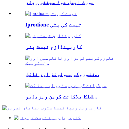
پورٹ ایبل فوڈ سیفٹی ریڈر
Iprodione ٹیسٹ کی پٹی
کاربینڈازم ٹیسٹ پٹی
فلوروکوینولونز اور ٹائل...
ملاکائٹ گرین ریزیڈیو ELI...