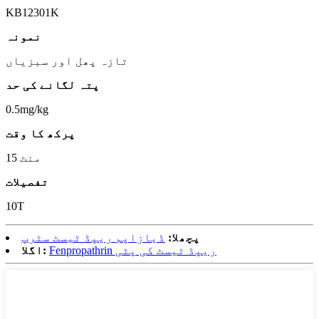
KB12301K
نمونہ
تازہ پھل اور سبزیاں
پتہ لگانے کی حد
0.5mg/kg
پرکھ کا وقت
15 منٹ
تفصیلات
10T
پچھلا:
ڈیازاپم ریپڈ ٹیسٹ سٹرپ
Fenpropathrin ریپڈ ٹیسٹ کی پٹی
اگلا: