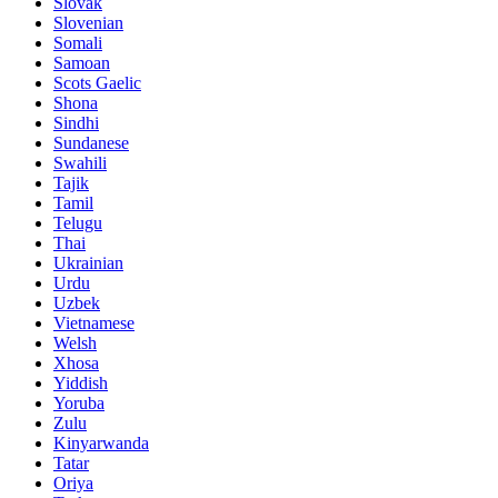
Slovak
Slovenian
Somali
Samoan
Scots Gaelic
Shona
Sindhi
Sundanese
Swahili
Tajik
Tamil
Telugu
Thai
Ukrainian
Urdu
Uzbek
Vietnamese
Welsh
Xhosa
Yiddish
Yoruba
Zulu
Kinyarwanda
Tatar
Oriya