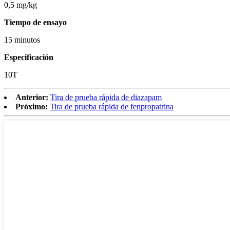
0,5 mg/kg
Tiempo de ensayo
15 minutos
Especificación
10T
Anterior:
Tira de prueba rápida de diazapam
Próximo:
Tira de prueba rápida de fenpropatrina