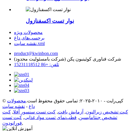
نوار تست اکسفنازول
محصولات ویژه
برچسب‌های داغ
نقشه سایت.xml
product@kwinbon.com
شرکت فناوری کوئینبون پکن (شرکت بامسئولیت محدود)
تلفن: +86 15231118512
© کپی‌رایت - ۲۰۱۰-۲۰۲۵: تمامی حقوق محفوظ است.
محصولات
داغ
-
نقشه سایت
کیت تشخیص زیرالنون
,
آزمایش بافت
,
کیت تست سنسور آفلا
,
کیت
تشخیص جنتامایسین
,
قطب‌نمای تست مواد غذایی
,
کیت تست
,
فورانودون