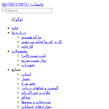
واتساپ: +8617667170972
خانه
درباره ما
ما که هستیم
کاری که ما انجام می‌دهیم
کارخانه
محصولات
کیت تست الایزا
نوار تست سریع
تجهیزات
صنایع
لبنیات
عسل
تخم مرغ
گوشت و غذاهای دریایی
غلات و خوراک دام
توباکو
سبزیجات و میوه‌ها
بیماری‌های حیوانات