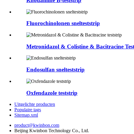
Rhodamine B-teststrip
Fluorochinolonen snelteststrip
Metronidazol & Colistine & Bacitracine Test
Endosulfan snelteststrip
Oxfendazole teststrip
Uitgelichte producten
Populaire tags
Sitemap.xml
product@kwinbon.com
Beijing Kwinbon Technology Co., Ltd.