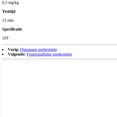
0,5 mg/kg
Testtijd
15 min
Specificatie
10T
Vorig:
Diazapam snelteststrip
Volgende:
Fenpropathrine snelteststrip