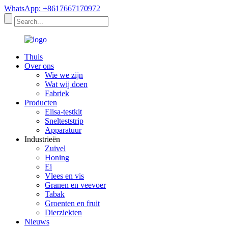
WhatsApp: +8617667170972
Thuis
Over ons
Wie we zijn
Wat wij doen
Fabriek
Producten
Elisa-testkit
Snelteststrip
Apparatuur
Industrieën
Zuivel
Honing
Ei
Vlees en vis
Granen en veevoer
Tabak
Groenten en fruit
Dierziekten
Nieuws