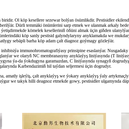
ridir. Ol köp kesellere sezewar bolýan ösümlikdir. Pestisidler ekilen
 berilýär. Dürli temmäki önümlerini sarp etmek we ulanmak arkaly bede
ýetişdirmekde kömelek keselleriniň öňüni almak üçin giňden ulanylýan
lerindäki köp sanly pestisid galyndylaryny anyklamakda we mukdaryn
lygy sebäpli barha köp adam çalt diagnoz goýmagy gözleýär.
inhibisiýa immunohromatografiýasy prinsipine esaslanýar. Nusgadaky 
 baglanýar we olaryň NC membranasyny anyklaýyş liniýasynda (T liniýasy)
ygyna ýa-da ýokdugyna garamazdan, C liniýasynda synagyň dogrudygy
larynda Karbendazimiň hil taýdan seljermesi üçin dogrudyr.
ha, amatly işleýiş, çalt anyklaýyş we ýokary anyklaýyş ýaly artykmaçl
ur we takyk hilli deagnoz etmekde gowy, pestisidler ulgamynda däp 