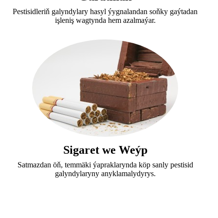
Pestisidleriň galyndylary hasyl ýygnalandan soňky gaýtadan
işleniş wagtynda hem azalmaýar.
Sigaret we Weýp
Satmazdan öň, temmäki ýapraklarynda köp sanly pestisid
galyndylaryny anyklamalydyrys.