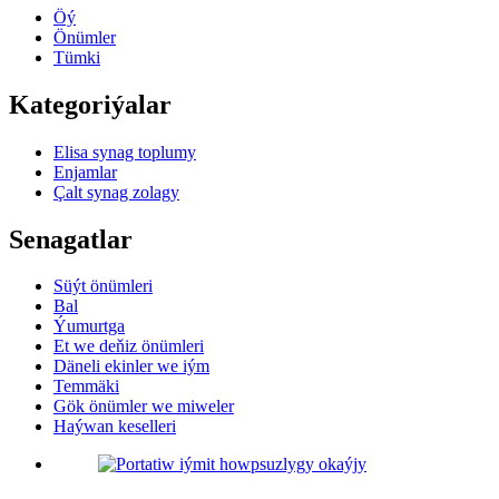
Öý
Önümler
Tümki
Kategoriýalar
Elisa synag toplumy
Enjamlar
Çalt synag zolagy
Senagatlar
Süýt önümleri
Bal
Ýumurtga
Et we deňiz önümleri
Däneli ekinler we iým
Temmäki
Gök önümler we miweler
Haýwan keselleri