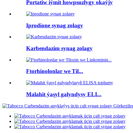
Portatiw iýmit howpsuzlygy okaýjy
Iprodione synag zolagy
Karbendazim synag zolagy
Ftorhinolonlar we Til...
Malahit ýaşyl galyndysy ELI...