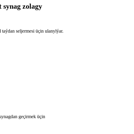
 synag zolagy
aýdan seljermesi üçin ulanylýar.
 synagdan geçirmek üçin