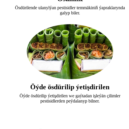
Ösdürilende ulanylýan pestisidler temmäkiniň ýapraklarynda
galyp biler.
Öýde ösdürilip ýetişdirilen
Öýde ösdürilip ýetişdirilen we gaýtadan işleýän çilimler
pestisidlerden peýdalanyp bilner.