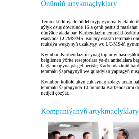
Önümiň artykmaçlyklary
Temmäki dünýäde öňdebaryjy gymmatly ekinleriň bi
aýlyk ösüş döwründe 16-a çenli pestisid maslahat
dünýäde alada bar. Karbendazim temmäki ösdürip 
esasynda LC/MS/MS usullary esasan temmäki önüm
reaksiýa wagtynyň uzaklygy we LC/MS-iň gymmat
Kwinbon Karbendazim synag toplumy bäsdeşlikli 
belgilenen ýörite reseptorlara ýa-da antitelalara
baglanmagyna päsgel berýär; Karbendazimiň bard
temmäki ýapragynyň we guradylan ýapragyň nusga
Kwinbon kolloid altyn çalt synag zolagy arzan ba
temmäki ýapragynda 10 minutda Karbendazimi duýg
netijeli çözýär.
Kompaniýanyň artykmaçlyklary