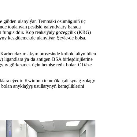
de giňden ulanylýar. Temmäki ösümliginiň üç
nde toplanýan pestisid galyndylary barada
 fungisiddir. Köp reaksiýaly gözegçilik (KRG)
y kesgitlemekde ulanylýar. Şeýle-de bolsa,
Karbendazim akym prosesinde kolloid altyn bilen
 ligandlara ýa-da antigen-BSA birleşdirijilerine
ny görkezmek üçin hemişe reňk bolar. Ol täze
yklara eýedir. Kwinbon temmäki çalt synag zolagy
bolan anyklaýyş usullarynyň kemçiliklerini