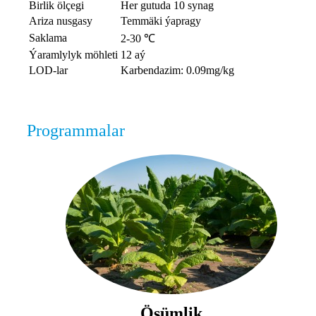
Birlik ölçegi
Her gutuda 10 synag
Ariza nusgasy
Temmäki ýapragy
Saklama
2-30 ℃
Ýaramlylyk möhleti
12 aý
LOD-lar
Karbendazim: 0.09mg/kg
Programmalar
Ösümlik