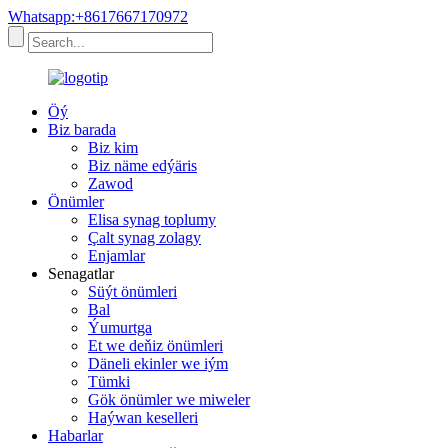
Whatsapp:+8617667170972
Öý
Biz barada
Biz kim
Biz näme edýäris
Zawod
Önümler
Elisa synag toplumy
Çalt synag zolagy
Enjamlar
Senagatlar
Süýt önümleri
Bal
Ýumurtga
Et we deňiz önümleri
Däneli ekinler we iým
Tümki
Gök önümler we miweler
Haýwan keselleri
Habarlar