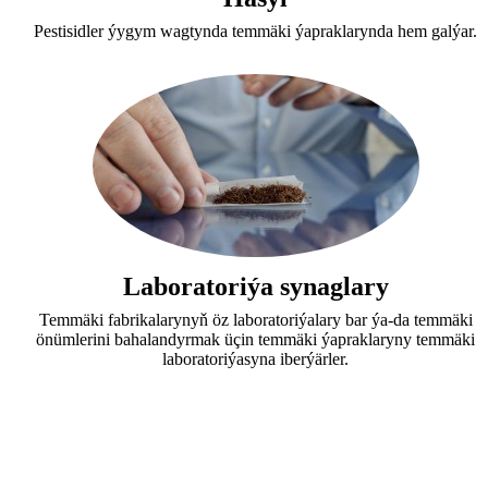
Pestisidler ýygym wagtynda temmäki ýapraklarynda hem galýar.
Laboratoriýa synaglary
Temmäki fabrikalarynyň öz laboratoriýalary bar ýa-da temmäki
önümlerini bahalandyrmak üçin temmäki ýapraklaryny temmäki
laboratoriýasyna iberýärler.