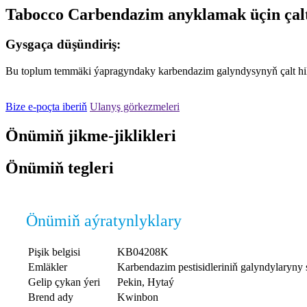
Tabocco Carbendazim anyklamak üçin çalt
Gysgaça düşündiriş:
Bu toplum temmäki ýapragyndaky karbendazim galyndysynyň çalt hil t
Bize e-poçta iberiň
Ulanyş görkezmeleri
Önümiň jikme-jiklikleri
Önümiň tegleri
Önümiň aýratynlyklary
Pişik belgisi
KB04208K
Emläkler
Karbendazim pestisidleriniň galyndylaryny
Gelip çykan ýeri
Pekin, Hytaý
Brend ady
Kwinbon