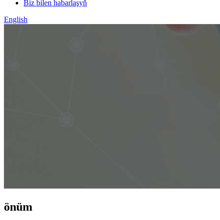
Biz bilen habarlaşyň
English
önüm