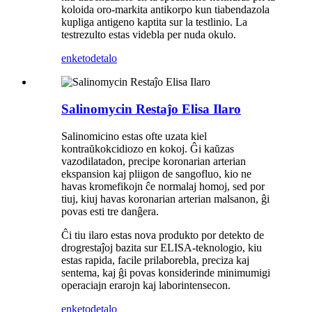
koloida oro-markita antikorpo kun tiabendazola
kupliga antigeno kaptita sur la testlinio. La
testrezulto estas videbla per nuda okulo.
enketo
detalo
Salinomycin Restaĵo Elisa Ilaro
Salinomicino estas ofte uzata kiel
kontraŭkokcidiozo en kokoj. Ĝi kaŭzas
vazodilatadon, precipe koronarian arterian
ekspansion kaj pliigon de sangofluo, kio ne
havas kromefikojn ĉe normalaj homoj, sed por
tiuj, kiuj havas koronarian arterian malsanon, ĝi
povas esti tre danĝera.
Ĉi tiu ilaro estas nova produkto por detekto de
drogrestaĵoj bazita sur ELISA-teknologio, kiu
estas rapida, facile prilaborebla, preciza kaj
sentema, kaj ĝi povas konsiderinde minimumigi
operaciajn erarojn kaj laborintensecon.
enketo
detalo