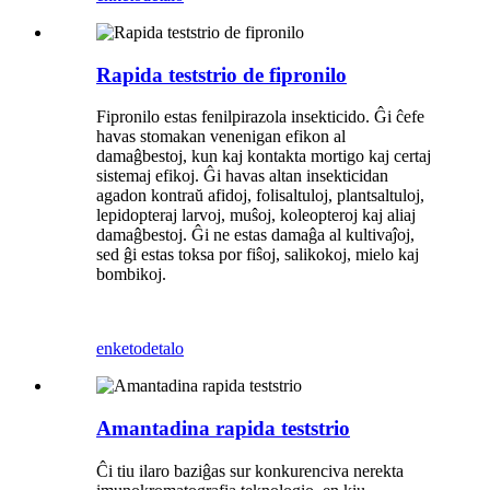
Rapida teststrio de fipronilo
Fipronilo estas fenilpirazola insekticido. Ĝi ĉefe
havas stomakan venenigan efikon al
damaĝbestoj, kun kaj kontakta mortigo kaj certaj
sistemaj efikoj. Ĝi havas altan insekticidan
agadon kontraŭ afidoj, folisaltuloj, plantsaltuloj,
lepidopteraj larvoj, muŝoj, koleopteroj kaj aliaj
damaĝbestoj. Ĝi ne estas damaĝa al kultivaĵoj,
sed ĝi estas toksa por fiŝoj, salikokoj, mielo kaj
bombikoj.
enketo
detalo
Amantadina rapida teststrio
Ĉi tiu ilaro baziĝas sur konkurenciva nerekta