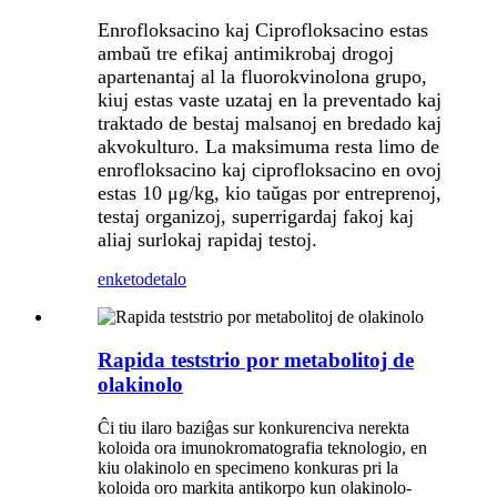
Enrofloksacino kaj Ciprofloksacino estas
ambaŭ tre efikaj antimikrobaj drogoj
apartenantaj al la fluorokvinolona grupo,
kiuj estas vaste uzataj en la preventado kaj
traktado de bestaj malsanoj en bredado kaj
akvokulturo. La maksimuma resta limo de
enrofloksacino kaj ciprofloksacino en ovoj
estas 10 μg/kg, kio taŭgas por entreprenoj,
testaj organizoj, superrigardaj fakoj kaj
aliaj surlokaj rapidaj testoj.
enketo
detalo
Rapida teststrio por metabolitoj de
olakinolo
Ĉi tiu ilaro baziĝas sur konkurenciva nerekta
koloida ora imunokromatografia teknologio, en
kiu olakinolo en specimeno konkuras pri la
koloida oro markita antikorpo kun olakinolo-