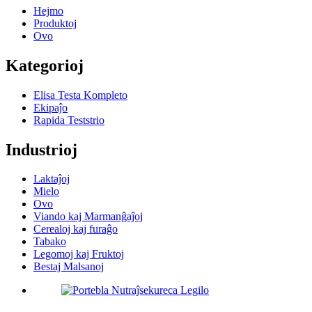
Hejmo
Produktoj
Ovo
Kategorioj
Elisa Testa Kompleto
Ekipaĵo
Rapida Teststrio
Industrioj
Laktaĵoj
Mielo
Ovo
Viando kaj Marmanĝaĵoj
Cerealoj kaj furaĝo
Tabako
Legomoj kaj Fruktoj
Bestaj Malsanoj