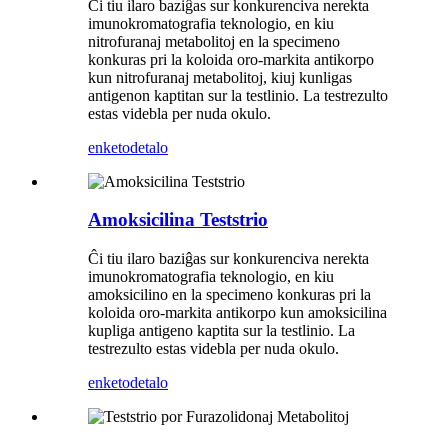
Ĉi tiu ilaro baziĝas sur konkurenciva nerekta
imunokromatografia teknologio, en kiu
nitrofuranaj metabolitoj en la specimeno
konkuras pri la koloida oro-markita antikorpo
kun nitrofuranaj metabolitoj, kiuj kunligas
antigenon kaptitan sur la testlinio. La testrezulto
estas videbla per nuda okulo.
enketo
detalo
Amoksicilina Teststrio
Ĉi tiu ilaro baziĝas sur konkurenciva nerekta
imunokromatografia teknologio, en kiu
amoksicilino en la specimeno konkuras pri la
koloida oro-markita antikorpo kun amoksicilina
kupliga antigeno kaptita sur la testlinio. La
testrezulto estas videbla per nuda okulo.
enketo
detalo