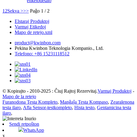
enketo
detalo
1
2
Sekva >
>>
Paĝo 1 / 2
Elstaraj Produktoj
Varmaj Etikedoj
Mapo de retejo.xml
product@kwinbon.com
Pekina Kwinbon Teknologia Kompanio., Ltd.
Telefono: +86 15231118512
© Kopirajto - 2010-2025 : Ĉiuj Rajtoj Rezervitaj.
Varmaj Produktoj
-
Mapo de la retejo
Furanodona Testa Kompleto
,
Manĝaĵa Testa Kompaso
,
Zearalenona
testa ilaro
,
Afla Sensor-testkompleto
,
Hista testo
,
Gentamicina testa
ilaro
,
Sendi retpoŝton
WhatsApp
x