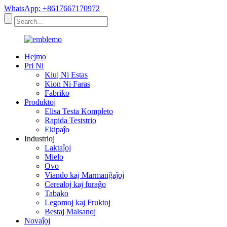
WhatsApp: +8617667170972
Hejmo
Pri Ni
Kiuj Ni Estas
Kion Ni Faras
Fabriko
Produktoj
Elisa Testa Kompleto
Rapida Teststrio
Ekipaĵo
Industrioj
Laktaĵoj
Mielo
Ovo
Viando kaj Marmanĝaĵoj
Cerealoj kaj furaĝo
Tabako
Legomoj kaj Fruktoj
Bestaj Malsanoj
Novaĵoj