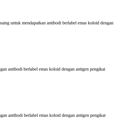
ersaing untuk mendapatkan antibodi berlabel emas koloid dengan
gan antibodi berlabel emas koloid dengan antigen pengikat
ngan antibodi berlabel emas koloid dengan antigen pengikat