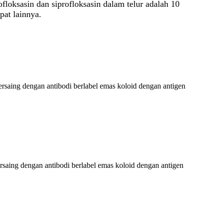
loksasin dan siprofloksasin dalam telur adalah 10
pat lainnya.
ersaing dengan antibodi berlabel emas koloid dengan antigen
rsaing dengan antibodi berlabel emas koloid dengan antigen