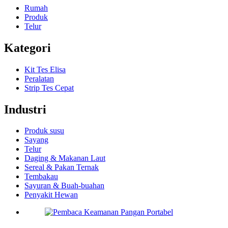
Rumah
Produk
Telur
Kategori
Kit Tes Elisa
Peralatan
Strip Tes Cepat
Industri
Produk susu
Sayang
Telur
Daging & Makanan Laut
Sereal & Pakan Ternak
Tembakau
Sayuran & Buah-buahan
Penyakit Hewan