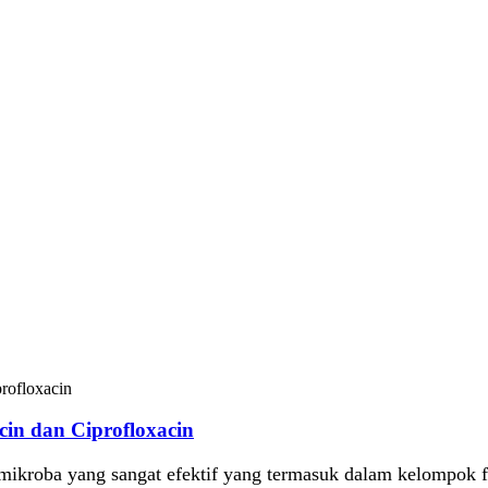
cin dan Ciprofloxacin
timikroba yang sangat efektif yang termasuk dalam kelompok