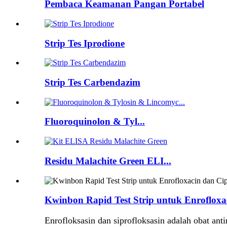
Pembaca Keamanan Pangan Portabel
Strip Tes Iprodione
Strip Tes Carbendazim
Fluoroquinolon & Tyl...
Residu Malachite Green ELI...
Kwinbon Rapid Test Strip untuk Enrofloxa
Enrofloksasin dan siprofloksasin adalah obat an