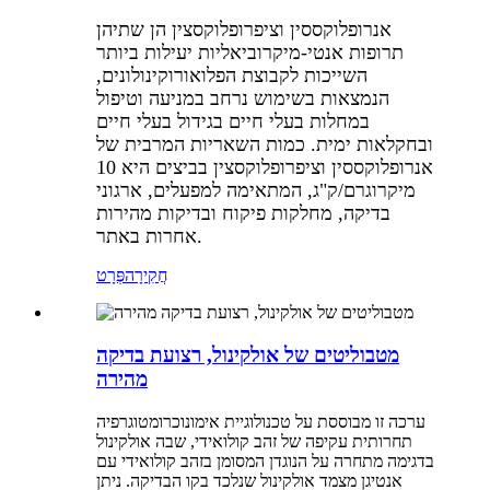
אנרופלוקססין וציפרופלוקסצין הן שתיהן
תרופות אנטי-מיקרוביאליות יעילות ביותר
השייכות לקבוצת הפלואורוקינולונים,
הנמצאות בשימוש נרחב במניעה וטיפול
במחלות בעלי חיים בגידול בעלי חיים
ובחקלאות ימית. כמות השאריות המרבית של
אנרופלוקססין וציפרופלוקסצין בביצים היא 10
מיקרוגרם/ק"ג, המתאימה למפעלים, ארגוני
בדיקה, מחלקות פיקוח ובדיקות מהירות
אחרות באתר.
חֲקִירָה
פְּרָט
מטבוליטים של אולקינול, רצועת בדיקה
מהירה
ערכה זו מבוססת על טכנולוגיית אימונוכרומטוגרפיה
תחרותית עקיפה של זהב קולואידי, שבה אולקינול
בדגימה מתחרה על הנוגדן המסומן בזהב קולואידי עם
אנטיגן מצמד אולקינול שנלכד בקו הבדיקה. ניתן