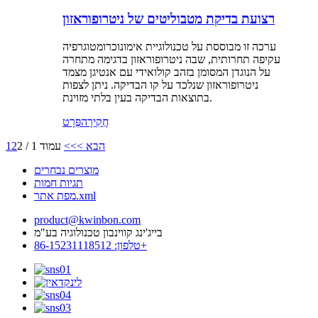
רצועת בדיקת מטבוליטים של ניטרופוראזון
ערכה זו מבוססת על טכנולוגיית אימונוכרומטוגרפיה
עקיפה תחרותית, שבה ניטרופוראזון בדגימה מתחרה
על הנוגדן המסומן בזהב קולואידי עם אנטיגן מצמד
ניטרופוראזון שנלכד על קו הבדיקה. ניתן לצפות
בתוצאות הבדיקה בעין בלתי מזוינת.
חֲקִירָה
פְּרָט
הבא >
>>
עמוד 1 / 2
2
1
מוצרים נבחרים
תגיות חמות
מפת אתר.xml
product@kwinbon.com
בייג'ינג קווינבון טכנולוגיה בע"מ
טלפון: 86-15231118512+