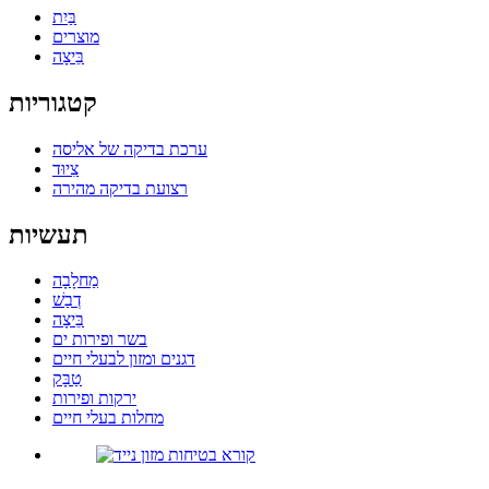
בַּיִת
מוצרים
בֵּיצָה
קטגוריות
ערכת בדיקה של אליסה
צִיוּד
רצועת בדיקה מהירה
תעשיות
מַחלָבָה
דְבַשׁ
בֵּיצָה
בשר ופירות ים
דגנים ומזון לבעלי חיים
טַבָּק
ירקות ופירות
מחלות בעלי חיים