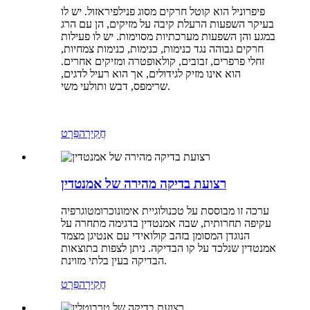
פיפרוניל הוא קוטל חרקים מסוג פנילפיראזול. יש לו
בעיקר השפעות הרעלת קיבה על מזיקים, הן עם הרג
במגע והן השפעות מערכתיות מסוימות. יש לו פעילות
חרקים גבוהה נגד כנימות, כנימות, כנימות צמחיות,
זחלי פרפרים, זבובים, קולאופטרה ומזיקים אחרים.
הוא אינו מזיק לגידולים, אך הוא רעיל לדגים,
שרימפס, דבש ותולעי משי.
חֲקִירָה
פְּרָט
רצועת בדיקה מהירה של אמנטדין
ערכה זו מבוססת על טכנולוגיית אימונוכרומטוגרפיה
עקיפה תחרותית, שבה אמנטדין בדגימה מתחרה על
הנוגדן המסומן בזהב קולואידי עם אנטיגן מצמד
אמנטדין שנלכד על קו הבדיקה. ניתן לצפות בתוצאות
הבדיקה בעין בלתי מזוינת.
חֲקִירָה
פְּרָט