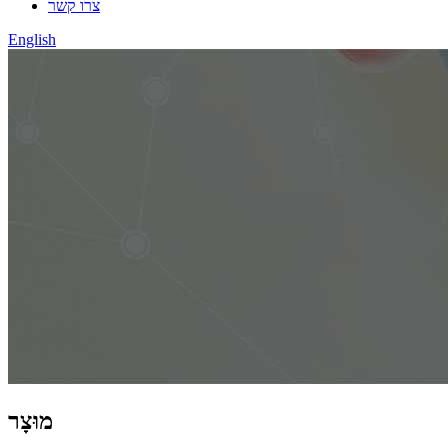
צרו קשר
English
מוּצָר