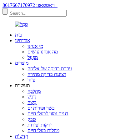
וואטסאפ: 8617667170972+
בַּיִת
אודותינו
מי אנחנו
מה אנחנו עושים
מִפְעָל
מוצרים
ערכת בדיקה של אליסה
רצועת בדיקה מהירה
צִיוּד
תעשיות
מַחלָבָה
דְבַשׁ
בֵּיצָה
בשר ופירות ים
דגנים ומזון לבעלי חיים
טבק
ירקות ופירות
מחלות בעלי חיים
חֲדָשׁוֹת