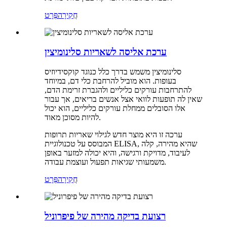
חֲקִירָה
פְּרָט
ערכת אליסה לשאריות סלינומיצין
סלינומיצין משמש בדרך כלל כנוגד קוקסידיוזיס
בעופות. הוא מוביל להרחבת כלי דם, במיוחד
להתרחבות עורקים כליליים ולהגברת זרימת הדם,
שאין לה תופעות לוואי אצל אנשים בריאים, אך עבור
אלו הסובלים ממחלת עורקים כליליים, הוא יכול
להיות מסוכן מאוד.
ערכה זו היא מוצר חדש לגילוי שאריות תרופות
המבוסס על טכנולוגיית ELISA, שהיא מהירה, קלה
לעיבוד, מדויקת ורגישה, והיא יכולה למזער באופן
משמעותי שגיאות תפעול ועוצמת עבודה.
חֲקִירָה
פְּרָט
רצועת בדיקה מהירה של פיפרוניל