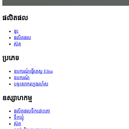
ផលិតផល
ផ្ទះ
ផលិតផល
ស៊ុត
ប្រភេទ
ឧបករណ៍ធ្វើតេស្ត Elisa
ឧបករណ៍
បន្ទះសាកល្បងរហ័ស
ឧស្សាហកម្ម
ផលិតផលទឹកដោះគោ
ទឹកឃ្មុំ
ស៊ុត