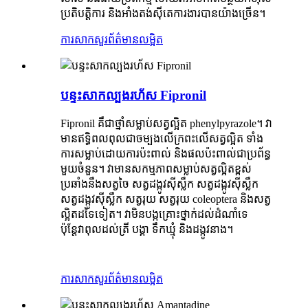
ប្រតិបត្តិការ និងអាំងតង់ស៊ីតេការងារបានយ៉ាងច្រើន។
ការសាកសួរ
ព័ត៌មានលម្អិត
បន្ទះសាកល្បងរហ័ស Fipronil
Fipronil គឺជាថ្នាំសម្លាប់សត្វល្អិត phenylpyrazole។ វា
មានឥទ្ធិពលពុលជាចម្បងលើក្រពះលើសត្វល្អិត ទាំង
ការសម្លាប់ដោយការប៉ះពាល់ និងផលប៉ះពាល់ជាប្រព័ន្ធ
មួយចំនួន។ វាមានសកម្មភាពសម្លាប់សត្វល្អិតខ្ពស់
ប្រឆាំងនឹងសត្វចៃ សត្វដង្កូវស៊ីស្លឹក សត្វដង្កូវស៊ីស្លឹក
សត្វដង្កូវស៊ីស្លឹក សត្វរុយ សត្វរុយ coleoptera និងសត្វ
ល្អិតដទៃទៀត។ វាមិនបង្កគ្រោះថ្នាក់ដល់ដំណាំទេ
ប៉ុន្តែវាពុលដល់ត្រី បង្គា ទឹកឃ្មុំ និងដង្កូវនាង។
ការសាកសួរ
ព័ត៌មានលម្អិត