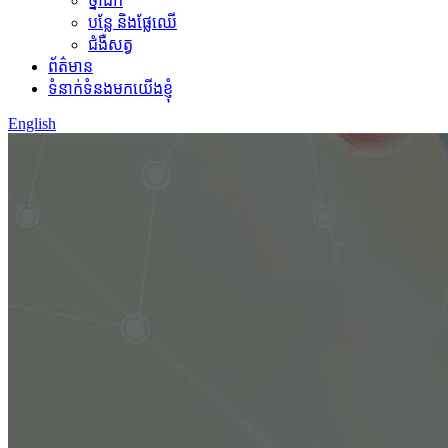
ថ្នាំជក់
បន្លែ និងផ្លែឈើ
ជំងឺសត្វ
ព័ត៌មាន
ទំនាក់ទំនងមកយើងខ្ញុំ
English