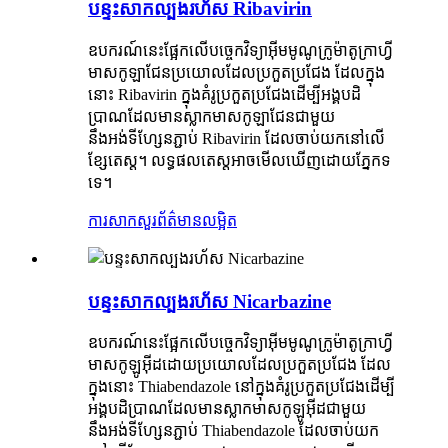
បន្ទះសាកល្បងរហ័ស Ribavirin
ឧបករណ៍នេះផ្អែកលើបច្ចេកវិទ្យាអ៊ីមមូណូក្រូម៉ាតូក្រាហ្វី
មាសកូឡាជែនប្រយោលដែលប្រកួតប្រជែង ដែលក្នុង
នោះ Ribavirin ក្នុងគំរូប្រកួតប្រជែងដើម្បីអង្គបដិ
ប្រាណដែលមានស្លាកមាសកូឡាជែនជាមួយ
នឹងអង់ទីហ្សែនភ្ជាប់ Ribavirin ដែលចាប់យកនៅលើ
ខ្សែតេស្ត។ លទ្ធផលតេស្តអាចមើលឃើញដោយភ្នែកទ
ទេ។
ការសាកសួរ
ព័ត៌មានលម្អិត
បន្ទះសាកល្បងរហ័ស Nicarbazine
ឧបករណ៍នេះផ្អែកលើបច្ចេកវិទ្យាអ៊ីមមូណូក្រូម៉ាតូក្រាហ្វី
មាសកូឡូអ៊ីដដោយប្រយោលដែលប្រកួតប្រជែង ដែល
ក្នុងនោះ Thiabendazole នៅក្នុងគំរូប្រកួតប្រជែងដើម្បី
អង្គបដិប្រាណដែលមានស្លាកមាសកូឡូអ៊ីដជាមួយ
នឹងអង់ទីហ្សែនភ្ជាប់ Thiabendazole ដែលចាប់យក