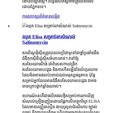
នៅលើខ្សែតេស្ត។ លទ្ធផលតេស្តអាចត្រូវបានមើល
ដោយភ្នែកទទេ។
ការសាកសួរ
ព័ត៌មានលម្អិត
ឈុត Elisa សម្រាប់​រក​សំណល់
Salinomycin
សាលីណូម៉ីស៊ីនត្រូវបានគេប្រើជាទូទៅជាថ្នាំប្រឆាំងនឹង
ជំងឺកុកស៊ីឌីយ៉ូស៊ីសចំពោះមាន់។ វានាំឱ្យ
សរសៃឈាមរីកធំ ជាពិសេសការពង្រីក
សរសៃឈាមបេះដូង និងការកើនឡើងនៃលំហូរឈាម
ដែលមិនមានផលប៉ះពាល់ដល់មនុស្សធម្មតាទេ ប៉ុន្តែ
សម្រាប់អ្នកដែលមានជំងឺសរសៃឈាមបេះដូង វាអាច
មានគ្រោះថ្នាក់ខ្លាំងណាស់។
ឧបករណ៍នេះគឺជាផលិតផលថ្មីសម្រាប់ការរកឃើញ
សំណល់គ្រឿងញៀនដោយផ្អែកលើបច្ចេកវិទ្យា ELISA
ដែលមានល្បឿនលឿន ងាយស្រួលដំណើរការ ច្បាស់
លាស់ និងងាយប្រតិកម្ម ហើយវាអាចកាត់បន្ថយកំហុស