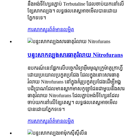
នឹងអង់ទីហ្សែនភ្ជាប់ Terbutaline ដែលចាប់យកនៅលើ
ខ្សែសាកល្បង។ លទ្ធផលតេស្តអាចមើលបានដោយ
ភ្នែកទទេ។
ការសាកសួរ
ព័ត៌មានលម្អិត
បន្ទះសាកល្បងសារធាតុរំលាយ Nitrofurans
ឧបករណ៍នេះផ្អែកលើបច្ចេកវិទ្យាអ៊ីមមូណូក្រូម៉ាតូក្រាហ្វី
ដោយប្រយោលប្រកួតប្រជែង ដែលក្នុងនោះសារធាតុ
រំលាយ Nitrofurans នៅក្នុងគំរូប្រកួតប្រជែងដើម្បីអង្គ
បដិប្រាណដែលមានស្លាកមាសកូឡាជែនជាមួយនឹងសារ
ធាតុរំលាយ Nitrofurans ដែលភ្ជាប់អង់ទីហ្សែនដែល
ចាប់យកនៅលើខ្សែតេស្ត។ លទ្ធផលតេស្តអាចមើល
បានដោយភ្នែកទទេ។
ការសាកសួរ
ព័ត៌មានលម្អិត