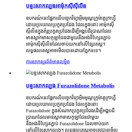
បន្ទះសាកល្បងអាម៉ុកស៊ីស៊ីលីន
ឧបករណ៍នេះផ្អែកលើបច្ចេកវិទ្យាអ៊ីមមូណូក្រូម៉ាតូក្រាហ្វី
ដោយប្រយោលប្រកួតប្រជែង ដែលក្នុងនោះ អាម៉ុកស៊ី
ស៊ីលីនក្នុងគំរូប្រកួតប្រជែងដើម្បីអង្គបដិប្រាណដែល
មានស្លាកមាសកូឡាជែនជាមួយនឹងអង់ទីហ្សែនភ្ជាប់
អាម៉ុកស៊ីស៊ីលីនដែលចាប់យកនៅលើខ្សែតេស្ត។
លទ្ធផលតេស្តអាចមើលបានដោយភ្នែកទទេ។
ការសាកសួរ
ព័ត៌មានលម្អិត
បន្ទះសាកល្បង Furazolidone Metabolis
ឧបករណ៍នេះផ្អែកលើបច្ចេកវិទ្យាអ៊ីមមូណូក្រូម៉ាតូក្រាហ្វី
ដោយប្រយោលប្រកួតប្រជែង ដែលក្នុងនោះ
Furazolidone ក្នុងសំណាកប្រកួតប្រជែងដើម្បីអង្គបដិ
ប្រាណដែលមានស្លាកមាសកូឡាជែនជាមួយ
នឹងអង់ទីហ្សែនភ្ជាប់ Furazolidone ដែលចាប់យក
នៅលើខ្សែសាកល្បង។ លទ្ធផលតេស្តអាចត្រូវបានមើល