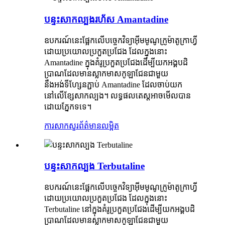
បន្ទះសាកល្បងរហ័ស Amantadine
ឧបករណ៍នេះផ្អែកលើបច្ចេកវិទ្យាអ៊ីមមូណូក្រូម៉ាតូក្រាហ្វី
ដោយប្រយោលប្រកួតប្រជែង ដែលក្នុងនោះ
Amantadine ក្នុងគំរូប្រកួតប្រជែងដើម្បីយកអង្គបដិ
ប្រាណដែលមានស្លាកមាសកូឡាជែនជាមួយ
នឹងអង់ទីហ្សែនភ្ជាប់ Amantadine ដែលចាប់យក
នៅលើខ្សែសាកល្បង។ លទ្ធផលតេស្តអាចមើលបាន
ដោយភ្នែកទទេ។
ការសាកសួរ
ព័ត៌មានលម្អិត
បន្ទះសាកល្បង Terbutaline
ឧបករណ៍នេះផ្អែកលើបច្ចេកវិទ្យាអ៊ីមមូណូក្រូម៉ាតូក្រាហ្វី
ដោយប្រយោលប្រកួតប្រជែង ដែលក្នុងនោះ
Terbutaline នៅក្នុងគំរូប្រកួតប្រជែងដើម្បីយកអង្គបដិ
ប្រាណដែលមានស្លាកមាសកូឡាជែនជាមួយ