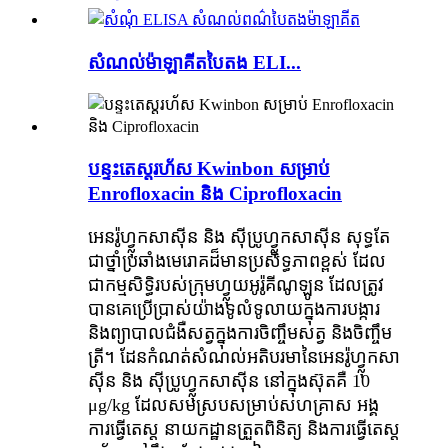
សំណល់ម៉ាឡាគីតបៃតង ELI...
បន្ទះតេស្តរហ័ស Kwinbon សម្រាប់
Enrofloxacin និង Ciprofloxacin
អេនរ៉ូហ្វ្លុកសាស៊ីន និង ស៊ីប្រូហ្វ្លុកសាស៊ីន សុទ្ធតែ
ជាថ្នាំប្រឆាំងមេរោគដ៏មានប្រសិទ្ធភាពខ្ពស់ ដែល
ជាកម្មសិទ្ធិរបស់ក្រុមហ្វ្លុយអូរ៉ូគីណូឡូន ដែលត្រូវ
បានគេប្រើប្រាស់យ៉ាងទូលំទូលាយក្នុងការបង្ការ
និងព្យាបាលជំងឺសត្វក្នុងការចិញ្ចឹមសត្វ និងចិញ្ចឹម
ត្រី។ ដែនកំណត់សំណល់អតិបរមានៃអេនរ៉ូហ្វ្លុកសា
ស៊ីន និង ស៊ីប្រូហ្វ្លុកសាស៊ីន នៅក្នុងស៊ុតគឺ 10
μg/kg ដែលសមស្របសម្រាប់សហគ្រាស អង្គ
ការធ្វើតេស្ត នាយកដ្ឋានត្រួតពិនិត្យ និងការធ្វើតេស្ត