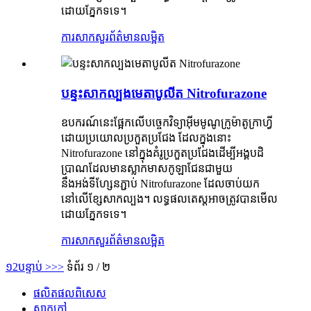
ដោយភ្នែកទទេ។
ការសាកសួរ
ព័ត៌មានលម្អិត
បន្ទះសាកល្បងមេតាបូលីត Nitrofurazone
ឧបករណ៍នេះផ្អែកលើបច្ចេកវិទ្យាអ៊ីមមូណូក្រូម៉ាតូក្រាហ្វី
ដោយប្រយោលប្រកួតប្រជែង ដែលក្នុងនោះ
Nitrofurazone នៅក្នុងគំរូប្រកួតប្រជែងដើម្បីអង្គបដិ
ប្រាណដែលមានស្លាកមាសកូឡាជែនជាមួយ
នឹងអង់ទីហ្សែនភ្ជាប់ Nitrofurazone ដែលចាប់យក
នៅលើខ្សែសាកល្បង។ លទ្ធផលតេស្តអាចត្រូវបានមើល
ដោយភ្នែកទទេ។
ការសាកសួរ
ព័ត៌មានលម្អិត
១
2
បន្ទាប់ >
>>
ទំព័រ ១ / ២
ផលិតផលពិសេស
ស្លាក​ក្តៅ