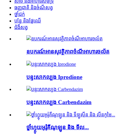
សាច់ និងអាហារសមុទ្រ
ធញ្ញជាតិ និងចំណីសត្វ
ថ្នាំជក់
បន្លែ និងផ្លែឈើ
ជំងឺសត្វ
ឧបករណ៍អានសុវត្ថិភាពចំណីអាហារចល័ត
បន្ទះសាកល្បង Iprodione
បន្ទះសាកល្បង Carbendazim
ថ្នាំហ្វ្លុយអូរ៉ូគីណូឡូន និង ទីល...