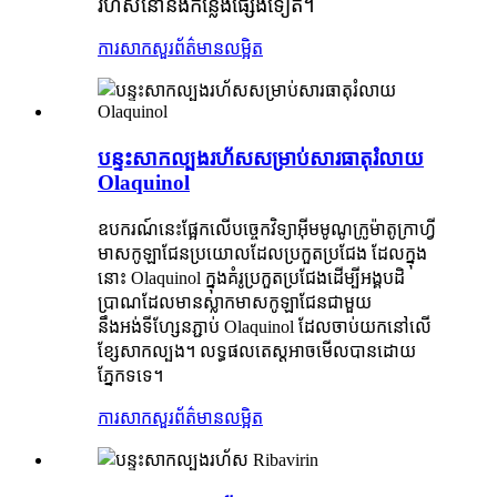
រហ័សនៅនឹងកន្លែងផ្សេងទៀត។
ការសាកសួរ
ព័ត៌មានលម្អិត
បន្ទះសាកល្បងរហ័សសម្រាប់សារធាតុរំលាយ
Olaquinol
ឧបករណ៍នេះផ្អែកលើបច្ចេកវិទ្យាអ៊ីមមូណូក្រូម៉ាតូក្រាហ្វី
មាសកូឡាជែនប្រយោលដែលប្រកួតប្រជែង ដែលក្នុង
នោះ Olaquinol ក្នុងគំរូប្រកួតប្រជែងដើម្បីអង្គបដិ
ប្រាណដែលមានស្លាកមាសកូឡាជែនជាមួយ
នឹងអង់ទីហ្សែនភ្ជាប់ Olaquinol ដែលចាប់យកនៅលើ
ខ្សែសាកល្បង។ លទ្ធផលតេស្តអាចមើលបានដោយ
ភ្នែកទទេ។
ការសាកសួរ
ព័ត៌មានលម្អិត