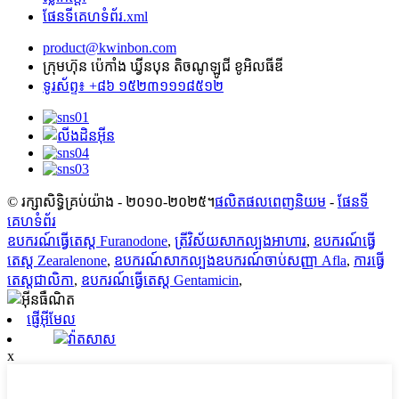
ផែនទីគេហទំព័រ.xml
product@kwinbon.com
ក្រុមហ៊ុន ប៉េកាំង ឃ្វីនបុន តិចណូឡូជី ខូអិលធីឌី
ទូរស័ព្ទ៖ +៨៦ ១៥២៣១១១៨៥១២
© រក្សាសិទ្ធិគ្រប់យ៉ាង - ២០១០-២០២៥។
ផលិតផលពេញនិយម
-
ផែនទី
គេហទំព័រ
ឧបករណ៍ធ្វើតេស្ត Furanodone
,
ត្រីវិស័យសាកល្បងអាហារ
,
ឧបករណ៍ធ្វើ
តេស្ត Zearalenone
,
ឧបករណ៍សាកល្បងឧបករណ៍ចាប់សញ្ញា Afla
,
ការធ្វើ
តេស្តជាលិកា
,
ឧបករណ៍ធ្វើតេស្ត Gentamicin
,
ផ្ញើអ៊ីមែល
វ៉ាតសាស
x