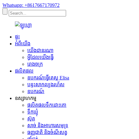
Whatsapp: +8617667170972
ផ្ទះ
អំពីយើង
យើងជានរណា
អ្វីដែលយើងធ្វើ
រោងចក្រ
ផលិតផល
ឧបករណ៍ធ្វើតេស្ត Elisa
បន្ទះសាកល្បងរហ័ស
ឧបករណ៍
ឧស្សាហកម្ម
ផលិតផលទឹកដោះគោ
ទឹកឃ្មុំ
ស៊ុត
សាច់ និងអាហារសមុទ្រ
ធញ្ញជាតិ និងចំណីសត្វ