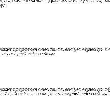
ଭା, ମାଛି, କୋଲିଓପ୍ଟେରା ଏବଂ ଅନ୍ୟାନ୍ୟ କୀଟପତଙ୍ଗ ବିରୁଦ୍ଧରେ ଉଚ୍ଚ କୀ
କ୍ତ।
ଗ୍ରାଫି ପ୍ରଯୁକ୍ତିବିଦ୍ୟା ଉପରେ ଆଧାରିତ, ଯେଉଁଥିରେ ନମୁନାରେ ଥିବା ଆ
୍ଷା ଫଳାଫଳକୁ ଖାଲି ଆଖିରେ ଦେଖିହେବ।
୍ରାଫି ପ୍ରଯୁକ୍ତିବିଦ୍ୟା ଉପରେ ଆଧାରିତ, ଯେଉଁଥିରେ ନମୁନାରେ ଥିବା ଟର୍ବ
ି ପାଇଁ ପ୍ରତିଯୋଗିତା କରେ। ପରୀକ୍ଷା ଫଳାଫଳକୁ ଖାଲି ଆଖିରେ ଦେଖିହେବ।