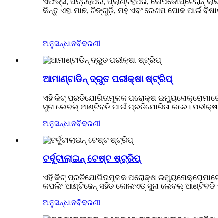
ଏଫିଡ୍ସ, ପତ୍ରହପର, ପ୍ଲାଣ୍ଟହପର, ଲେପିଡୋପ୍ଟେରାନ୍ ଲାର୍
କିନ୍ତୁ ଏହା ମାଛ, ଚିଙ୍ଗୁଡ଼ି, ମହୁ ଏବଂ ରେଶମ ପୋକ ପାଇଁ ବିଷା
ଅନୁସନ୍ଧାନ
ବିବରଣୀ
ଆମାଣ୍ଟାଡିନ୍ ଦ୍ରୁତ ପରୀକ୍ଷା ଷ୍ଟ୍ରିପ୍
ଏହି କିଟ୍ ପ୍ରତିଯୋଗିତାମୂଳକ ପରୋକ୍ଷ ଇମ୍ୟୁନୋକ୍ରୋମାଟୋ
ସୁନା ଲେବଲ୍ ଆଣ୍ଟିବଡି ପାଇଁ ପ୍ରତିଯୋଗିତା କରେ। ପରୀକ
ଅନୁସନ୍ଧାନ
ବିବରଣୀ
ଟର୍ବୁଟାଲାଇନ୍ ଟେଷ୍ଟ ଷ୍ଟ୍ରିପ୍
ଏହି କିଟ୍ ପ୍ରତିଯୋଗିତାମୂଳକ ପରୋକ୍ଷ ଇମ୍ୟୁନୋକ୍ରୋମାଟୋଗ
କପଲିଂ ଆଣ୍ଟିଜେନ୍ ସହିତ କୋଲଏଡ୍ ସୁନା ଲେବଲ୍ ଆଣ୍ଟିବଡ
ଅନୁସନ୍ଧାନ
ବିବରଣୀ