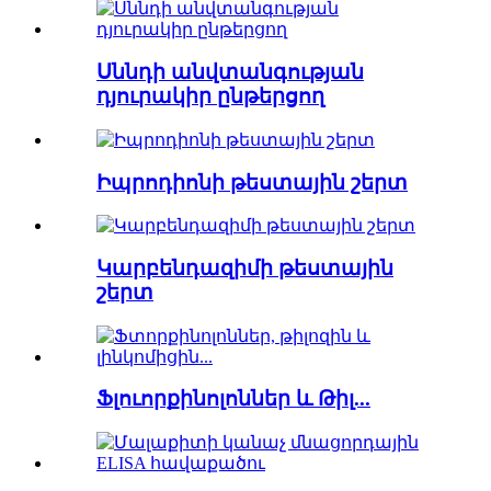
Սննդի անվտանգության
դյուրակիր ընթերցող
Իպրոդիոնի թեստային շերտ
Կարբենդազիմի թեստային
շերտ
Ֆլուորքինոլոններ և Թիլ...