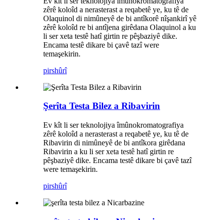
Ev kît li ser teknolojiya îmûnokromatografiya
zêrê koloîd a nerasterast a reqabetê ye, ku tê de
Olaquinol di nimûneyê de bi antîkorê nîşankirî yê
zêrê koloîd re bi antîjena girêdana Olaquinol a ku
li ser xeta testê hatî girtin re pêşbaziyê dike.
Encama testê dikare bi çavê tazî were
temaşekirin.
pirs
hûrî
Şerîta Testa Bilez a Ribavirin
Ev kît li ser teknolojiya îmûnokromatografiya
zêrê koloîd a nerasterast a reqabetê ye, ku tê de
Ribavirin di nimûneyê de bi antîkora girêdana
Ribavirin a ku li ser xeta testê hatî girtin re
pêşbaziyê dike. Encama testê dikare bi çavê tazî
were temaşekirin.
pirs
hûrî