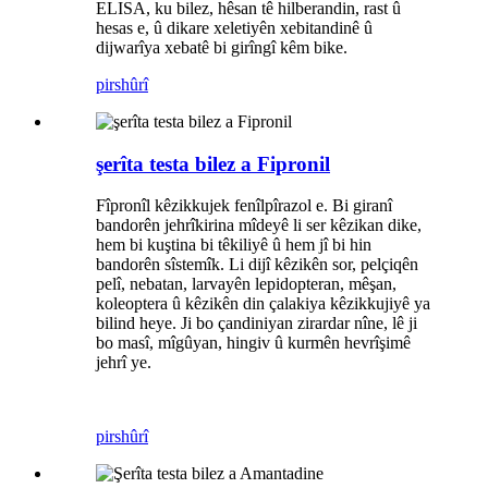
ELISA, ku bilez, hêsan tê hilberandin, rast û
hesas e, û dikare xeletiyên xebitandinê û
dijwarîya xebatê bi girîngî kêm bike.
pirs
hûrî
şerîta testa bilez a Fipronil
Fîpronîl kêzikkujek fenîlpîrazol e. Bi giranî
bandorên jehrîkirina mîdeyê li ser kêzikan dike,
hem bi kuştina bi têkiliyê û hem jî bi hin
bandorên sîstemîk. Li dijî kêzikên sor, pelçiqên
pelî, nebatan, larvayên lepidopteran, mêşan,
koleoptera û kêzikên din çalakiya kêzikkujiyê ya
bilind heye. Ji bo çandiniyan zirardar nîne, lê ji
bo masî, mîgûyan, hingiv û kurmên hevrîşimê
jehrî ye.
pirs
hûrî