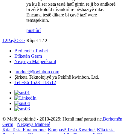
ya ku li ser xeta testê hatî girtin re ji bo antîkorê
bi zêrê koloîd nîşankirî re pêşbaziyê dike.
Encama testê dikare bi çavê tazî were
temaşekirin.
pirs
hûrî
1
2
Paşê >
>>
Rûpel 1 / 2
Berhemên Taybet
Etîketên Germ
Nexşeya Malperê.xml
product@kwinbon.com
Şirketa Teknolojiyê ya Pekînê kwinbon, Ltd.
Tel:+86 15231118512
© Mafê çapkirinê - 2010-2025: Hemû maf parastî ne.
Berhemên
Germ
-
Nexşeya Malperê
Kîta Testa Furanodone
,
Kompasê Testa Xwarinê
,
Kîta testa