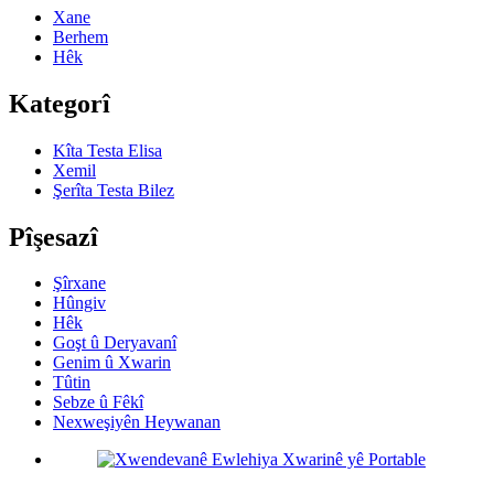
Xane
Berhem
Hêk
Kategorî
Kîta Testa Elisa
Xemil
Şerîta Testa Bilez
Pîşesazî
Şîrxane
Hûngiv
Hêk
Goşt û Deryavanî
Genim û Xwarin
Tûtin
Sebze û Fêkî
Nexweşiyên Heywanan