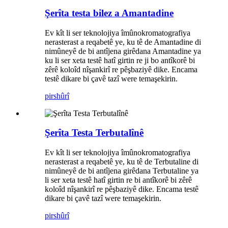
Şerîta testa bilez a Amantadine
Ev kît li ser teknolojiya îmûnokromatografiya
nerasterast a reqabetê ye, ku tê de Amantadine di
nimûneyê de bi antîjena girêdana Amantadine ya
ku li ser xeta testê hatî girtin re ji bo antîkorê bi
zêrê koloîd nîşankirî re pêşbaziyê dike. Encama
testê dikare bi çavê tazî were temaşekirin.
pirs
hûrî
Şerîta Testa Terbutalînê
Ev kît li ser teknolojiya îmûnokromatografiya
nerasterast a reqabetê ye, ku tê de Terbutaline di
nimûneyê de bi antîjena girêdana Terbutaline ya
li ser xeta testê hatî girtin re bi antîkorê bi zêrê
koloîd nîşankirî re pêşbaziyê dike. Encama testê
dikare bi çavê tazî were temaşekirin.
pirs
hûrî