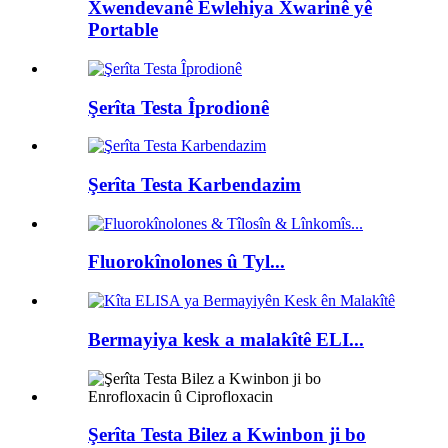
Xwendevanê Ewlehiya Xwarinê yê
Portable
Şerîta Testa Îprodionê
Şerîta Testa Karbendazim
Fluorokînolones û Tyl...
Bermayiya kesk a malakîtê ELI...
Şerîta Testa Bilez a Kwinbon ji bo