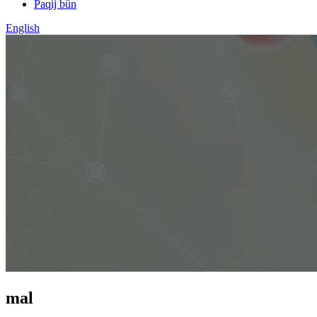
Paqij bûn
English
mal