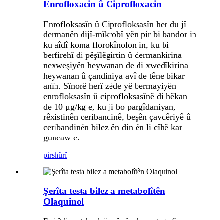
Enrofloxacin û Ciprofloxacin
Enrofloksasîn û Ciprofloksasîn her du jî
dermanên dijî-mîkrobî yên pir bi bandor in
ku aîdî koma florokînolon in, ku bi
berfirehî di pêşîlêgirtin û dermankirina
nexweşiyên heywanan de di xwedîkirina
heywanan û çandiniya avî de têne bikar
anîn. Sînorê herî zêde yê bermayiyên
enrofloksasîn û ciprofloksasînê di hêkan
de 10 μg/kg e, ku ji bo pargîdaniyan,
rêxistinên ceribandinê, beşên çavdêriyê û
ceribandinên bilez ên din ên li cîhê kar
guncaw e.
pirs
hûrî
Şerîta testa bilez a metabolîtên
Olaquinol