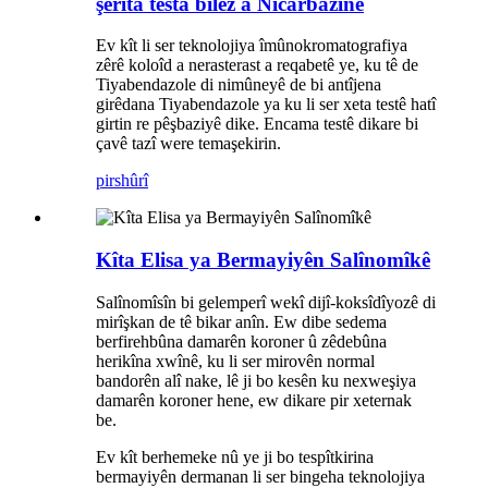
şerîta testa bilez a Nicarbazine
Ev kît li ser teknolojiya îmûnokromatografiya
zêrê koloîd a nerasterast a reqabetê ye, ku tê de
Tiyabendazole di nimûneyê de bi antîjena
girêdana Tiyabendazole ya ku li ser xeta testê hatî
girtin re pêşbaziyê dike. Encama testê dikare bi
çavê tazî were temaşekirin.
pirs
hûrî
Kîta Elisa ya Bermayiyên Salînomîkê
Salînomîsîn bi gelemperî wekî dijî-koksîdîyozê di
mirîşkan de tê bikar anîn. Ew dibe sedema
berfirehbûna damarên koroner û zêdebûna
herikîna xwînê, ku li ser mirovên normal
bandorên alî nake, lê ji bo kesên ku nexweşiya
damarên koroner hene, ew dikare pir xeternak
be.
Ev kît berhemeke nû ye ji bo tespîtkirina
bermayiyên dermanan li ser bingeha teknolojiya