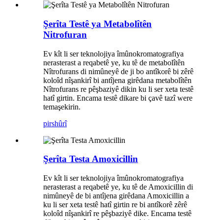
Şerîta Testê ya Metabolîtên
Nitrofuran
Ev kît li ser teknolojiya îmûnokromatografiya
nerasterast a reqabetê ye, ku tê de metabolîtên
Nîtrofurans di nimûneyê de ji bo antîkorê bi zêrê
koloîd nîşankirî bi antîjena girêdana metabolîtên
Nîtrofurans re pêşbaziyê dikin ku li ser xeta testê
hatî girtin. Encama testê dikare bi çavê tazî were
temaşekirin.
pirs
hûrî
Şerîta Testa Amoxicillin
Ev kît li ser teknolojiya îmûnokromatografiya
nerasterast a reqabetê ye, ku tê de Amoxicillin di
nimûneyê de bi antîjena girêdana Amoxicillin a
ku li ser xeta testê hatî girtin re bi antîkorê zêrê
koloîd nîşankirî re pêşbaziyê dike. Encama testê