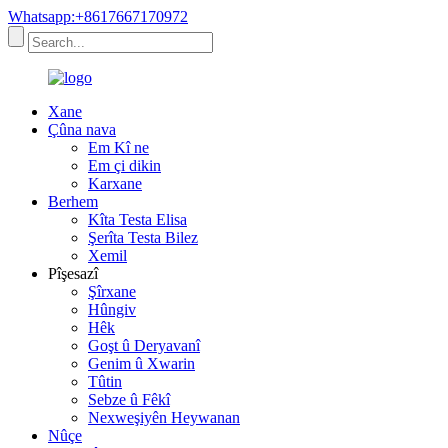
Whatsapp:+8617667170972
Xane
Çûna nava
Em Kî ne
Em çi dikin
Karxane
Berhem
Kîta Testa Elisa
Şerîta Testa Bilez
Xemil
Pîşesazî
Şîrxane
Hûngiv
Hêk
Goşt û Deryavanî
Genim û Xwarin
Tûtin
Sebze û Fêkî
Nexweşiyên Heywanan
Nûçe