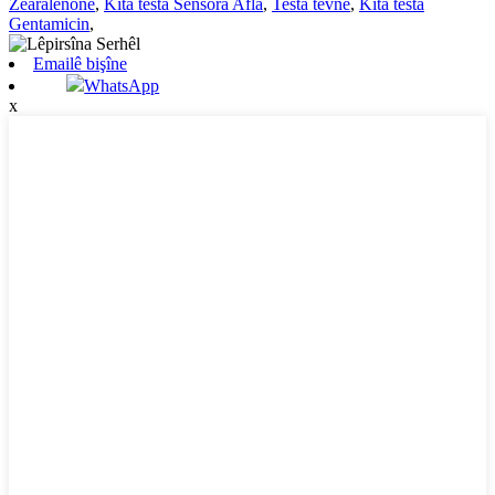
Zearalenone
,
Kîta testa Sensora Afla
,
Testa tevnê
,
Kîta testa
Gentamicin
,
Emailê bişîne
WhatsApp
x