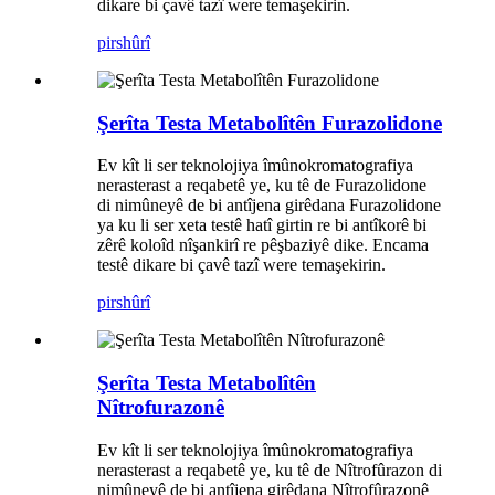
dikare bi çavê tazî were temaşekirin.
pirs
hûrî
Şerîta Testa Metabolîtên Furazolidone
Ev kît li ser teknolojiya îmûnokromatografiya
nerasterast a reqabetê ye, ku tê de Furazolidone
di nimûneyê de bi antîjena girêdana Furazolidone
ya ku li ser xeta testê hatî girtin re bi antîkorê bi
zêrê koloîd nîşankirî re pêşbaziyê dike. Encama
testê dikare bi çavê tazî were temaşekirin.
pirs
hûrî
Şerîta Testa Metabolîtên
Nîtrofurazonê
Ev kît li ser teknolojiya îmûnokromatografiya
nerasterast a reqabetê ye, ku tê de Nîtrofûrazon di
nimûneyê de bi antîjena girêdana Nîtrofûrazonê