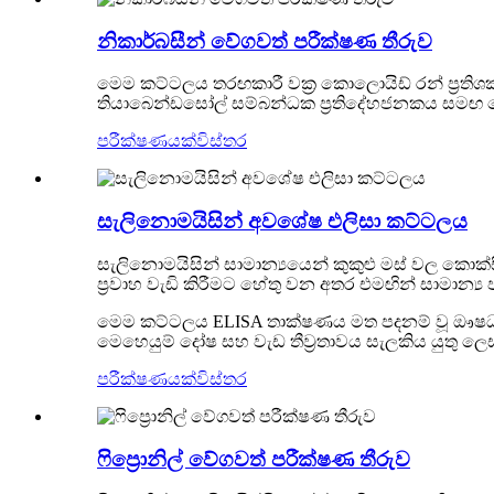
නිකාර්බසීන් වේගවත් පරීක්ෂණ තීරුව
මෙම කට්ටලය තරඟකාරී වක්‍ර කොලොයිඩ් රන් ප්‍රති
තියාබෙන්ඩසෝල් සම්බන්ධක ප්‍රතිදේහජනකය සමඟ කොල
පරීක්ෂණයක්
විස්තර
සැලිනොමයිසින් අවශේෂ එලිසා කට්ටලය
සැලිනොමයිසින් සාමාන්‍යයෙන් කුකුළු මස් වල කොක්ස
ප්‍රවාහ වැඩි කිරීමට හේතු වන අතර එමඟින් සාමාන
මෙම කට්ටලය ELISA තාක්ෂණය මත පදනම් වූ ඖෂධ අ
මෙහෙයුම් දෝෂ සහ වැඩ තීව්‍රතාවය සැලකිය යුතු ල
පරීක්ෂණයක්
විස්තර
ෆිප්‍රොනිල් වේගවත් පරීක්ෂණ තීරුව