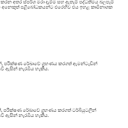
 කරන අතර ස්පර්ශ මරා දැමීම සහ ඇතැම් පද්ධතිමය බලපෑම්
ා සහ අනෙකුත් පළිබෝධකයන්ට එරෙහිව එය ඉහළ කෘමිනාශක
න්, පරීක්ෂණ රේඛාවේ ග්‍රහණය කරගත් ඇමන්ටැඩින්
වි ඇසින් නැරඹිය හැකිය.
්, පරීක්ෂණ රේඛාවේ ග්‍රහණය කරගත් ටර්බියුටලීන්
වි ඇසින් නැරඹිය හැකිය.