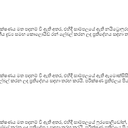
ක්ෂණය මත පදනම් වී ඇති අතර, එහිදී සාම්පලයේ ඇති නයිට්‍රොෆුරන් 
ීය ද්‍රව්‍ය සමඟ කොලොයිඩ් රන් ලේබල් කරන ලද ප්‍රතිදේහය සඳහා ත
තාක්ෂණය මත පදනම් වී ඇති අතර, එහිදී සාම්පලයේ ඇති ඇමොක්සිස
් කරන ලද ප්‍රතිදේහය සඳහා තරඟ කරයි. පරීක්ෂණ ප්‍රතිඵලය පිය
 තාක්ෂණය මත පදනම් වී ඇති අතර, එහිදී සාම්පලයේ ෆුරසොලිඩෝන
් කරන ලද ප්‍රතිදේහය සඳහා තරඟ කරයි. පරීක්ෂණ ප්‍රතිඵලය පිය