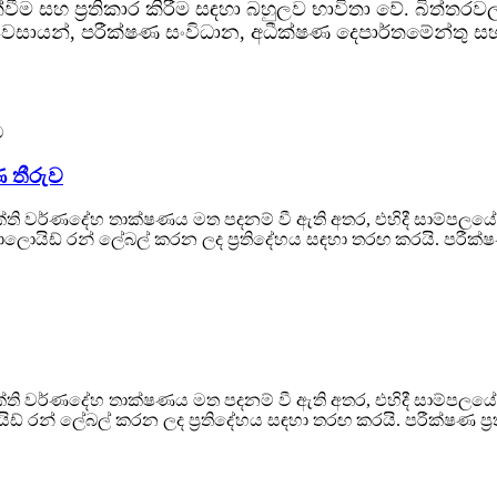
ම සහ ප්‍රතිකාර කිරීම සඳහා බහුලව භාවිතා වේ. බිත්තරව
 ව්‍යවසායන්, පරීක්ෂණ සංවිධාන, අධීක්ෂණ දෙපාර්තමේන්තු ස
 තීරුව
ශක්ති වර්ණදේහ තාක්ෂණය මත පදනම් වී ඇති අතර, එහිදී සාම්පලය
ිඩ් රන් ලේබල් කරන ලද ප්‍රතිදේහය සඳහා තරඟ කරයි. පරීක්ෂණ ප
ක්ති වර්ණදේහ තාක්ෂණය මත පදනම් වී ඇති අතර, එහිදී සාම්පලයේ 
් රන් ලේබල් කරන ලද ප්‍රතිදේහය සඳහා තරඟ කරයි. පරීක්ෂණ ප්‍ර