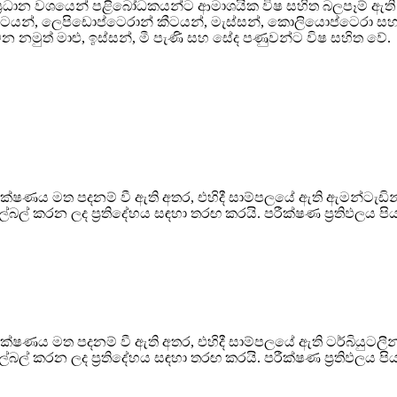
ය ප්‍රධාන වශයෙන් පළිබෝධකයන්ට ආමාශයික විෂ සහිත බලපෑම් ඇති
 කීටයන්, ලෙපිඩොප්ටෙරාන් කීටයන්, මැස්සන්, කොලියොප්ටෙර
 නමුත් මාළු, ඉස්සන්, මී පැණි සහ සේද පණුවන්ට විෂ සහිත වේ.
තාක්ෂණය මත පදනම් වී ඇති අතර, එහිදී සාම්පලයේ ඇති ඇමන්ටැඩි
් කරන ලද ප්‍රතිදේහය සඳහා තරඟ කරයි. පරීක්ෂණ ප්‍රතිඵලය පිය
ාක්ෂණය මත පදනම් වී ඇති අතර, එහිදී සාම්පලයේ ඇති ටර්බියුටලීන
් කරන ලද ප්‍රතිදේහය සඳහා තරඟ කරයි. පරීක්ෂණ ප්‍රතිඵලය පිය