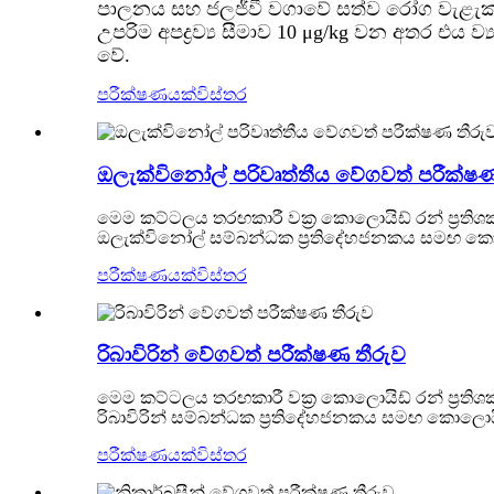
පාලනය සහ ජලජීවී වගාවේ සත්ව රෝග වැළැක්වී
උපරිම අපද්‍රව්‍ය සීමාව 10 μg/kg වන අතර එය
වේ.
පරීක්ෂණයක්
විස්තර
ඔලැක්විනෝල් පරිවෘත්තීය වේගවත් පරීක්ෂණ
මෙම කට්ටලය තරඟකාරී වක්‍ර කොලොයිඩ් රන් ප්‍රති
ඔලැක්විනෝල් සම්බන්ධක ප්‍රතිදේහජනකය සමඟ කොලොය
පරීක්ෂණයක්
විස්තර
රිබාවිරින් වේගවත් පරීක්ෂණ තීරුව
මෙම කට්ටලය තරඟකාරී වක්‍ර කොලොයිඩ් රන් ප්‍රතිශ
රිබාවිරින් සම්බන්ධක ප්‍රතිදේහජනකය සමඟ කොලොයිඩ
පරීක්ෂණයක්
විස්තර