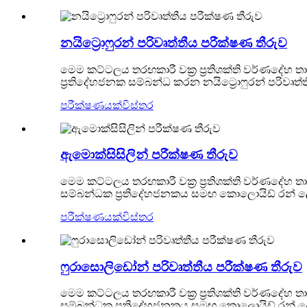
නයිට්‍රොෆුරන් පරිවෘත්තීය පරීක්ෂණ තීරුව
මෙම කට්ටලය තරඟකාරී වක්‍ර ප්‍රතිශක්ති වර්ණදේහ තා
ප්‍රතිදේහජනක සම්බන්ධ කරන නයිට්‍රොෆුරන් පරිවෘත්ත
පරීක්ෂණයක්
විස්තර
ඇමොක්සිසිලින් පරීක්ෂණ තීරුව
මෙම කට්ටලය තරඟකාරී වක්‍ර ප්‍රතිශක්ති වර්ණදේහ 
සම්බන්ධක ප්‍රතිදේහජනකය සමඟ කොලොයිඩ් රන් ලේබල
පරීක්ෂණයක්
විස්තර
ෆුරාසොලිඩෝන් පරිවෘත්තීය පරීක්ෂණ තීරුව
මෙම කට්ටලය තරඟකාරී වක්‍ර ප්‍රතිශක්ති වර්ණදේහ
සම්බන්ධක ප්‍රතිදේහජනකය සමඟ කොලොයිඩ් රන් ලේබල