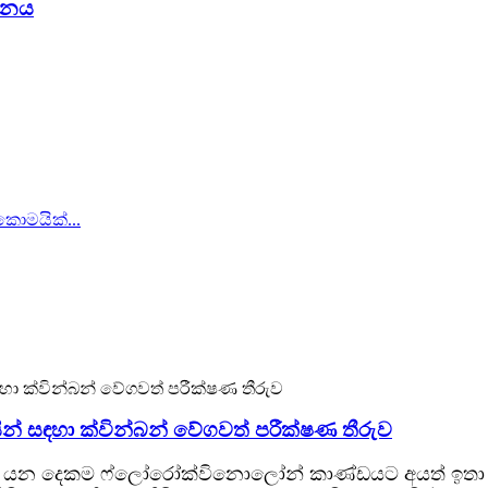
යවනය
න් සඳහා ක්වින්බන් වේගවත් පරීක්ෂණ තීරුව
් යන දෙකම ෆ්ලෝරෝක්විනොලෝන් කාණ්ඩයට අයත් ඉතා ඵලදායී