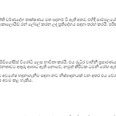
ශක්ති වර්ණදේහ තාක්ෂණය මත පදනම් වී ඇති අතර, එහිදී සාම්පල
ොයිඩ් රන් ලේබල් කරන ලද ප්‍රතිදේහය සඳහා තරඟ කරයි. පරීක්ෂ
ිඩියෝසිස් විරෝධී ලෙස භාවිතා කරයි. එය රුධිර වාහිනී ප්‍රසාර
්‍ය ජනතාවට අතුරු ආබාධ ඇති නොවේ, නමුත් කිරීටක ධමනි රෝග ඇ
වශේෂ හඳුනාගැනීම සඳහා නව නිෂ්පාදනයක් වන අතර එය වේගවත්
ෙස අවම කළ හැකිය.