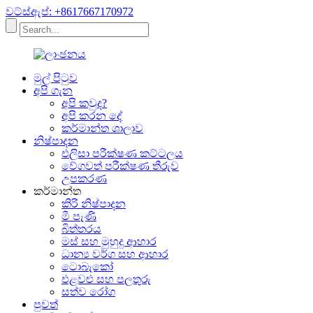
වට්ස්ඇප්: +8617667170972
මුල් පිටුව
අපි ගැන
අපි කවුද?
අපි කරන දේ
කර්මාන්ත ශාලාව
නිෂ්පාදන
එලිසා පරීක්ෂණ කට්ටලය
වේගවත් පරීක්ෂණ තීරුව
උපකරණ
කර්මාන්ත
කිරි නිෂ්පාදන
මී පැණි
බිත්තරය
මස් සහ මුහුදු ආහාර
ධාන්‍ය වර්ග සහ ආහාර
ටොබැකෝ
එළවළු සහ පලතුරු
සත්ව රෝග
පුවත්