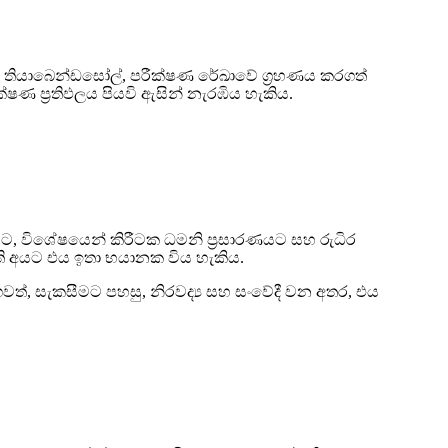
යේ තියාබෙන්ඩසෝල්, පරීක්ෂණ රේඛාවේ ග්‍රහණය කරගත්
ණ ප්‍රතිඵලය පියවි ඇසින් නැරඹිය හැකිය.
ණයට, විශේෂයෙන් කිරීටක ධමනි ප්‍රසාරණයට සහ රුධිර
ති අයට එය ඉතා භයානක විය හැකිය.
, සැකසීමට පහසු, නිරවද්‍ය සහ සංවේදී වන අතර, එය