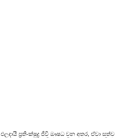
 ප්‍රති-ක්ෂුද්‍ර ජීවී ඖෂධ වන අතර, ඒවා සත්ව