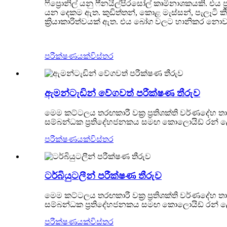
ෆිප්‍රොනිල් යනු ෆීනයිල්පිරසෝල් කෘමිනාශකයකි. එ
යන දෙකම ඇත. කුඩිත්තන්, කොළ මැස්සන්, පැලෑටි
ක්‍රියාකාරිත්වයක් ඇත. එය බෝග වලට හානිකර නොවන
පරීක්ෂණයක්
විස්තර
ඇමන්ටැඩින් වේගවත් පරීක්ෂණ තීරුව
මෙම කට්ටලය තරඟකාරී වක්‍ර ප්‍රතිශක්ති වර්ණදේහ 
සම්බන්ධක ප්‍රතිදේහජනකය සමඟ කොලොයිඩ් රන් ලේබල
පරීක්ෂණයක්
විස්තර
ටර්බියුටලීන් පරීක්ෂණ තීරුව
මෙම කට්ටලය තරඟකාරී වක්‍ර ප්‍රතිශක්ති වර්ණදේහ ත
සම්බන්ධක ප්‍රතිදේහජනකය සමඟ කොලොයිඩ් රන් ලේබල
පරීක්ෂණයක්
විස්තර