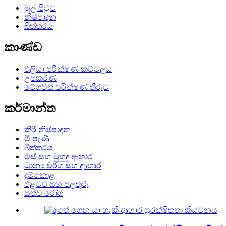
මුල් පිටුව
නිෂ්පාදන
බිත්තරය
කාණ්ඩ
එලිසා පරීක්ෂණ කට්ටලය
උපකරණ
වේගවත් පරීක්ෂණ තීරුව
කර්මාන්ත
කිරි නිෂ්පාදන
මී පැණි
බිත්තරය
මස් සහ මුහුදු ආහාර
ධාන්‍ය වර්ග සහ ආහාර
දුම්කොළ
එළවළු සහ පලතුරු
සත්ව රෝග