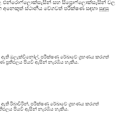
ල එන්රොෆ්ලොක්සැසින් සහ සිප්‍රොෆ්ලොක්සැසින් වල
හ අනෙකුත් ස්ථානීය වේගවත් පරීක්ෂණ සඳහා සුදුසු
ේ ඇති ඔලැක්විනෝල්, පරීක්ෂණ රේඛාවේ ග්‍රහණය කරගත්
්‍රතිඵලය පියවි ඇසින් නැරඹිය හැකිය.
ඇති රිබාවිරින්, පරීක්ෂණ රේඛාවේ ග්‍රහණය කරගත්
තිඵලය පියවි ඇසින් නැරඹිය හැකිය.