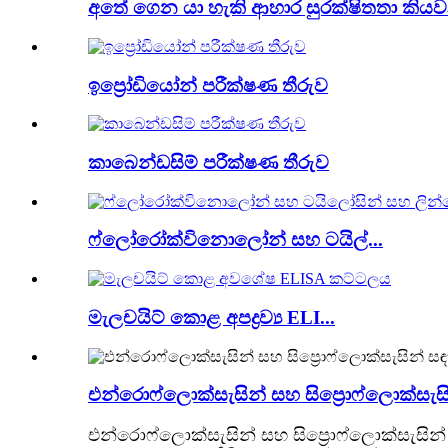
අතේ ගෙන යා හැකි ආහාර සුරක්ෂිතතා කි
ඉප්‍රෝඩියෝන් පරීක්ෂණ තීරුව
කාබෙන්ඩසිම් පරීක්ෂණ තීරුව
ෆ්ලෝරෝක්විනොලෝන් සහ ටයිල්...
මැලචයිට් කොළ අපද්‍රව්‍ය ELI...
එන්රොෆ්ලොක්සැසින් සහ සිප්‍රොෆ්ලොක්සැසි
එන්රොෆ්ලොක්සැසින් සහ සිප්‍රොෆ්ලොක්සැසින