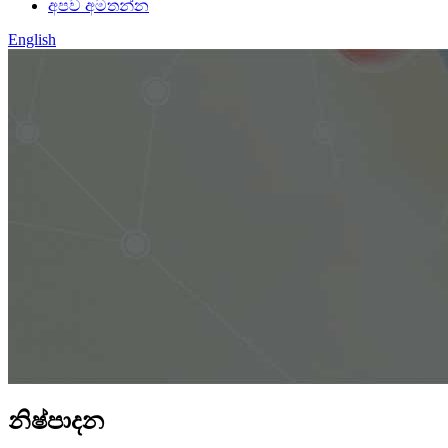
අපව අමතන්න
English
නිෂ්පාදන