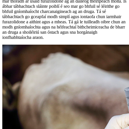
mar thoradh ar úsáid furazolidone ag an dáileog theiripeach molta. Is
ábhar tábhachtach sláinte poiblí é seo mar go bhfuil sé léirithe go
bhfuil gníomhaíocht charcanaigineach ag an druga. Tá sé
tábhachtach go gceapfaí modh simplí agus iontaofa chun iarmhair
furazolidone a aithint agus a mheas. Tá gá le tuilleadh oibre chun an
modh gníomhaíochta agus na héifeachtaí bithcheimiceacha de bharr
an druga a shoiléiriú san óstach agus sna horgánaigh
ionfhabhtaíocha araon.