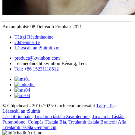
Am an phoist: 08 Deireadh Fómhair 2021
Táirgí Réadmhaoine
Clibeanna Te
Léarscáil an tSuímh.xml
product@kwinbon.com
Teicneolaíocht kwinbon Béising, Teo.
Teil: +86 15231118512
© Cóipcheart - 2010-2025: Gach ceart ar cosaint.
Táirgí Te
-
Léarscáil an tSuímh
Tástáil fíocháin
,
Trealamh tástála Zearalenone
,
Trealamh Tástála
Furanodone
,
Compás Tástála Bia
,
Trealamh tástála Braiteoir Afla
,
Trealamh tástála Gentamicin
,