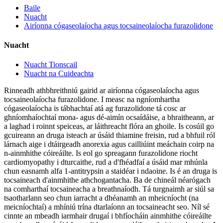
Baile
Nuacht
Airíonna cógaseolaíocha agus tocsaineolaíocha furazolidone
Nuacht
Nuacht Tionscail
Nuacht na Cuideachta
Rinneadh athbhreithniú gairid ar airíonna cógaseolaíocha agus
tocsaineolaíocha furazolidone. I measc na ngníomhartha
cógaseolaíocha is tábhachtaí atá ag furazolidone tá cosc ​​ar
ghníomhaíochtaí mona- agus dé-aimín ocsaídáise, a bhraitheann, ar
a laghad i roinnt speiceas, ar láithreacht flóra an ghoile. Is cosúil go
gcuireann an druga isteach ar úsáid thiamine freisin, rud a bhfuil ról
lárnach aige i dtáirgeadh anorexia agus cailliúint meáchain coirp na
n-ainmhithe cóireáilte. Is eol go spreagann furazolidone riocht
cardiomyopathy i dturcaithe, rud a d'fhéadfaí a úsáid mar mhúnla
chun easnamh alfa 1-antitrypsin a staidéar i ndaoine. Is é an druga is
tocsaineach d'ainmhithe athchogantacha. Ba de chineál néarógach
na comharthaí tocsaineacha a breathnaíodh. Tá turgnaimh ar siúl sa
tsaotharlann seo chun iarracht a dhéanamh an mheicníocht (na
meicníochtaí) a mhíniú trína dtarlaíonn an tocsaineacht seo. Níl sé
cinnte an mbeadh iarmhair drugaí i bhfíocháin ainmhithe cóireáilte