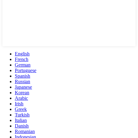
English
French
German
Portuguese
Spanish
Russian
Japanese
Korean
Arabic
Irish
Greek
Turkish
Italian
Danish
Romanian
Indonesian