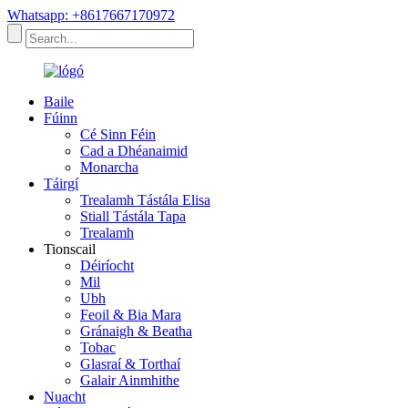
Whatsapp: +8617667170972
Baile
Fúinn
Cé Sinn Féin
Cad a Dhéanaimid
Monarcha
Táirgí
Trealamh Tástála Elisa
Stiall Tástála Tapa
Trealamh
Tionscail
Déiríocht
Mil
Ubh
Feoil & Bia Mara
Gránaigh & Beatha
Tobac
Glasraí & Torthaí
Galair Ainmhithe
Nuacht