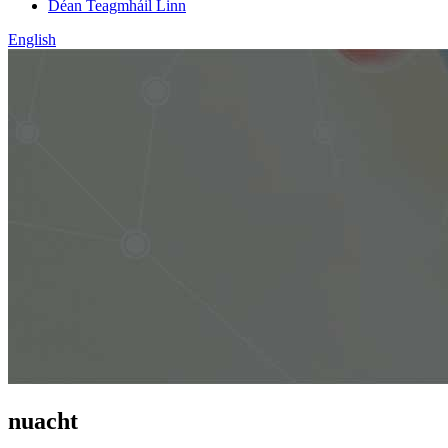
Déan Teagmháil Linn
English
nuacht