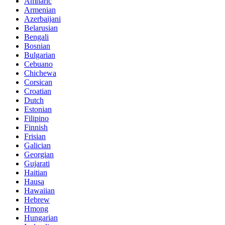
Amharic
Armenian
Azerbaijani
Belarusian
Bengali
Bosnian
Bulgarian
Cebuano
Chichewa
Corsican
Croatian
Dutch
Estonian
Filipino
Finnish
Frisian
Galician
Georgian
Gujarati
Haitian
Hausa
Hawaiian
Hebrew
Hmong
Hungarian